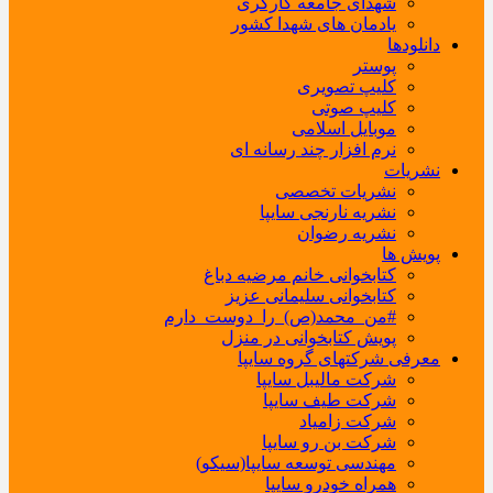
شهدای جامعه کارگری
یادمان های شهدا کشور
دانلودها
پوستر
کلیپ تصویری
کلیپ صوتی
موبایل اسلامی
نرم افزار چند رسانه ای
نشریات
نشریات تخصصی
نشریه نارنجی سایپا
نشریه رضوان
پویش ها
کتابخوانی خانم مرضیه دباغ
کتابخوانی سلیمانی عزیز
#من_محمد(ص)_را_دوست_دارم
پویش کتابخوانی در منزل
معرفی شرکتهای گروه سایپا
شرکت مالیبل سایپا
شرکت طیف سایپا
شرکت زامیاد
شرکت بن رو سایپا
مهندسی توسعه سایپا(سیکو)
همراه خودرو سایپا