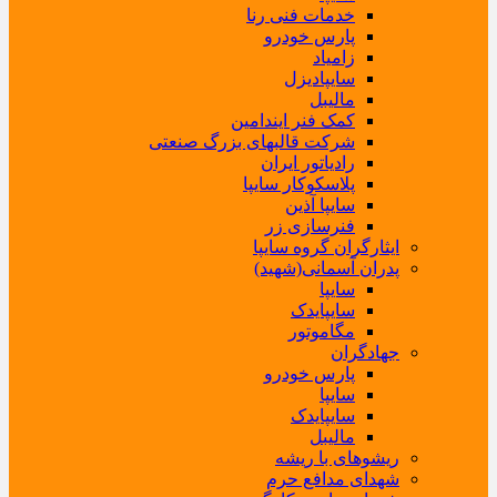
خدمات فنی رنا
پارس خودرو
زامیاد
سایپادیزل
مالیبل
کمک فنر ایندامین
شرکت قالبهای بزرگ صنعتی
رادیاتور ایران
پلاسکوکار سایپا
سایپا آذین
فنرسازی زر
ایثارگران گروه سایپا
پدران آسمانی(شهید)
سایپا
سایپایدک
مگاموتور
جهادگران
پارس خودرو
سایپا
سایپایدک
مالیبل
ریشوهای با ریشه
شهدای مدافع حرم