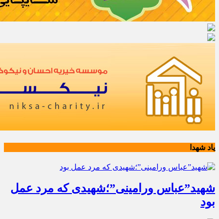
یاد شهدا
شهید”عباس ورامینی”؛شهیدی که مرد عمل
بود