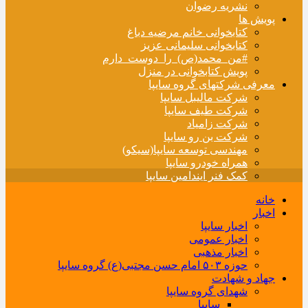
نشریه رضوان
پویش ها
کتابخوانی خانم مرضیه دباغ
کتابخوانی سلیمانی عزیز
#من_محمد(ص)_را_دوست_دارم
پویش کتابخوانی در منزل
معرفی شرکتهای گروه سایپا
شرکت مالیبل سایپا
شرکت طیف سایپا
شرکت زامیاد
شرکت بن رو سایپا
مهندسی توسعه سایپا(سیکو)
همراه خودرو سایپا
کمک فنر ایندامین سایپا
خانه
اخبار
اخبار سایپا
اخبار عمومی
اخبار مذهبی
حوزه ۵۰۳ امام حسن مجتبی(ع) گروه سایپا
جهاد و شهادت
شهدای گروه سایپا
سایپا