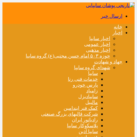
ارسال خبر
خانه
اخبار
اخبار سایپا
اخبار عمومی
اخبار مذهبی
حوزه ۵۰۳ امام حسن مجتبی(ع) گروه سایپا
جهاد و شهادت
شهدای گروه سایپا
سایپا
خدمات فنی رنا
پارس خودرو
زامیاد
سایپادیزل
مالیبل
کمک فنر ایندامین
شرکت قالبهای بزرگ صنعتی
رادیاتور ایران
پلاسکوکار سایپا
سایپا آذین