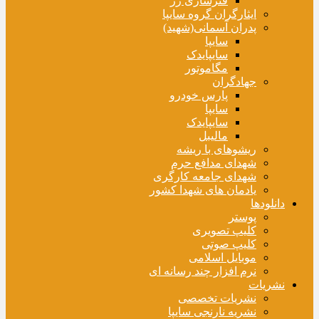
فنرسازی زر
ایثارگران گروه سایپا
پدران آسمانی(شهید)
سایپا
سایپایدک
مگاموتور
جهادگران
پارس خودرو
سایپا
سایپایدک
مالیبل
ریشوهای با ریشه
شهدای مدافع حرم
شهدای جامعه کارگری
یادمان های شهدا کشور
دانلودها
پوستر
کلیپ تصویری
کلیپ صوتی
موبایل اسلامی
نرم افزار چند رسانه ای
نشریات
نشریات تخصصی
نشریه نارنجی سایپا