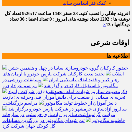
کمک فنر ایندامین سایپا
افزونه جلالی را نصب کنید.
23 صفر 1448
ساعت
9:26:18
تعداد کل
نوشته ها : 1202
تعداد نوشته های امروز : 0
تعداد اعضا : 36
تعداد
دیدگاهها : 13
×
اوقات شرعی
اطلاعیه ها
حضور کارکنان گروه خودروسازی سایپا در چهل و هفتمین جشن
انقلاب
تجدید بیعت کارکنان شرکت پارس خودرو با آرمان های
رهبر کبیر و فقید انقلاب اسلامی ایران
مسابقات ورزشی در
مگاموتوربا استقبال کارکنان برگزار شد
مراسم عزاداری و
ذکرمصیبت سالروز شهادت امام محمدتقی(ع) در شرکت زامیاد
تجربه‌ای میدانی از صنعت برای دانش‌آموزان فنی‌وحرفه‌ای؛ بازدید
دانش‌آموزان از خطوط تولید مگاموتور
مراسم بزرگداشت
سالروز آزادسازی خرمشهر در شرکت پارس خودرو برگزار شد
مراسم گرامیداشت سالروز آزادسازی خرمشهر در نمازخانه
فاطمیه مگاموتور
تیم شهدای مگاموتور در بزرگترین مسابقات
گل کوچک جهان شرکت کرد