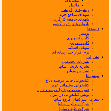
سایپایدک
مالیبل
ریشوهای با ریشه
شهدای مدافع حرم
شهدای جامعه کارگری
یادمان های شهدا کشور
دانلودها
پوستر
کلیپ تصویری
کلیپ صوتی
موبایل اسلامی
نرم افزار چند رسانه ای
نشریات
نشریات تخصصی
نشریه نارنجی سایپا
نشریه رضوان
پویش ها
کتابخوانی خانم مرضیه دباغ
کتابخوانی سلیمانی عزیز
#من_محمد(ص)_را_دوست_دارم
پویش کتابخوانی در منزل
معرفی شرکتهای گروه سایپا
شرکت مالیبل سایپا
شرکت طیف سایپا