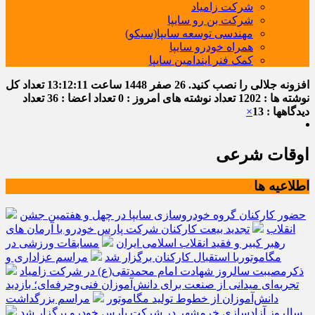
شرکت زامیاد
شرکت بن رو سایپا
مهندسی توسعه سایپا(سیکو)
همراه خودرو سایپا
کمک فنر ایندامین سایپا
افزونه جلالی را نصب کنید.
26 صفر 1448
ساعت
13:12:12
تعداد کل
نوشته ها : 1202
تعداد نوشته های امروز : 0
تعداد اعضا : 36
تعداد
دیدگاهها : 13
×
اوقات شرعی
اطلاعیه ها
حضور کارکنان گروه خودروسازی سایپا در چهل و هفتمین جشن
انقلاب
تجدید بیعت کارکنان شرکت پارس خودرو با آرمان های
رهبر کبیر و فقید انقلاب اسلامی ایران
مسابقات ورزشی در
مگاموتوربا استقبال کارکنان برگزار شد
مراسم عزاداری و
ذکرمصیبت سالروز شهادت امام محمدتقی(ع) در شرکت زامیاد
تجربه‌ای میدانی از صنعت برای دانش‌آموزان فنی‌وحرفه‌ای؛ بازدید
دانش‌آموزان از خطوط تولید مگاموتور
مراسم بزرگداشت
سالروز آزادسازی خرمشهر در شرکت پارس خودرو برگزار شد