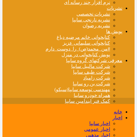
نرم افزار چند رسانه ای
نشریات
نشریات تخصصی
نشریه نارنجی سایپا
نشریه رضوان
پویش ها
کتابخوانی خانم مرضیه دباغ
کتابخوانی سلیمانی عزیز
#من_محمد(ص)_را_دوست_دارم
پویش کتابخوانی در منزل
معرفی شرکتهای گروه سایپا
شرکت مالیبل سایپا
شرکت طیف سایپا
شرکت زامیاد
شرکت بن رو سایپا
مهندسی توسعه سایپا(سیکو)
همراه خودرو سایپا
کمک فنر ایندامین سایپا
خانه
اخبار
اخبار سایپا
اخبار عمومی
اخبار مذهبی