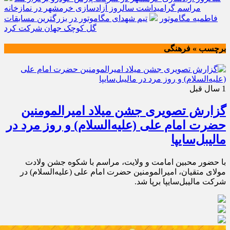
مراسم گرامیداشت سالروز آزادسازی خرمشهر در نمازخانه
فاطمیه مگاموتور
تیم شهدای مگاموتور در بزرگترین مسابقات
گل کوچک جهان شرکت کرد
برچسب » فرهنگی
1 سال قبل
گزارش تصویری جشن میلاد امیرالمومنین
حضرت امام علی (علیه‌السلام) و روز مرد در
مالیبل‌سایپا
با حضور محبین امامت و ولایت، مراسم با شکوه جشن ولادت
مولای متقیان، امیرالمومنین حضرت امام علی (علیه‌السلام) در
شركت مالیبل‌سایپا برپا شد.