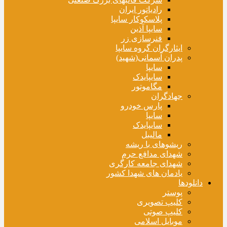
رادیاتور ایران
پلاسکوکار سایپا
سایپا آذین
فنرسازی زر
ایثارگران گروه سایپا
پدران آسمانی(شهید)
سایپا
سایپایدک
مگاموتور
جهادگران
پارس خودرو
سایپا
سایپایدک
مالیبل
ریشوهای با ریشه
شهدای مدافع حرم
شهدای جامعه کارگری
یادمان های شهدا کشور
دانلودها
پوستر
کلیپ تصویری
کلیپ صوتی
موبایل اسلامی