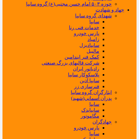
حوزه ۵۰۳ امام حسن مجتبی(ع) گروه سایپا
جهاد و شهادت
شهدای گروه سایپا
سایپا
خدمات فنی رنا
پارس خودرو
زامیاد
سایپادیزل
مالیبل
کمک فنر ایندامین
شرکت قالبهای بزرگ صنعتی
رادیاتور ایران
پلاسکوکار سایپا
سایپا آذین
فنرسازی زر
ایثارگران گروه سایپا
پدران آسمانی(شهید)
سایپا
سایپایدک
مگاموتور
جهادگران
پارس خودرو
سایپا