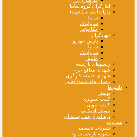
فنرسازی زر
ایثارگران گروه سایپا
پدران آسمانی(شهید)
سایپا
سایپایدک
مگاموتور
جهادگران
پارس خودرو
سایپا
سایپایدک
مالیبل
ریشوهای با ریشه
شهدای مدافع حرم
شهدای جامعه کارگری
یادمان های شهدا کشور
دانلودها
پوستر
کلیپ تصویری
کلیپ صوتی
موبایل اسلامی
نرم افزار چند رسانه ای
نشریات
نشریات تخصصی
نشریه نارنجی سایپا