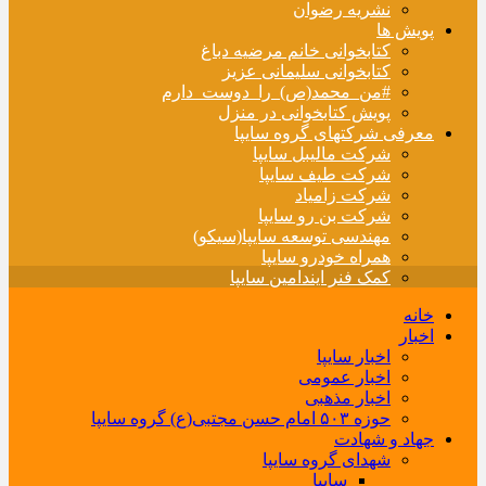
نشریه رضوان
پویش ها
کتابخوانی خانم مرضیه دباغ
کتابخوانی سلیمانی عزیز
#من_محمد(ص)_را_دوست_دارم
پویش کتابخوانی در منزل
معرفی شرکتهای گروه سایپا
شرکت مالیبل سایپا
شرکت طیف سایپا
شرکت زامیاد
شرکت بن رو سایپا
مهندسی توسعه سایپا(سیکو)
همراه خودرو سایپا
کمک فنر ایندامین سایپا
خانه
اخبار
اخبار سایپا
اخبار عمومی
اخبار مذهبی
حوزه ۵۰۳ امام حسن مجتبی(ع) گروه سایپا
جهاد و شهادت
شهدای گروه سایپا
سایپا