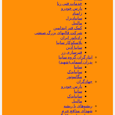
خدمات فنی رنا
پارس خودرو
زامیاد
سایپادیزل
مالیبل
کمک فنر ایندامین
شرکت قالبهای بزرگ صنعتی
رادیاتور ایران
پلاسکوکار سایپا
سایپا آذین
فنرسازی زر
ایثارگران گروه سایپا
پدران آسمانی(شهید)
سایپا
سایپایدک
مگاموتور
جهادگران
پارس خودرو
سایپا
سایپایدک
مالیبل
ریشوهای با ریشه
شهدای مدافع حرم