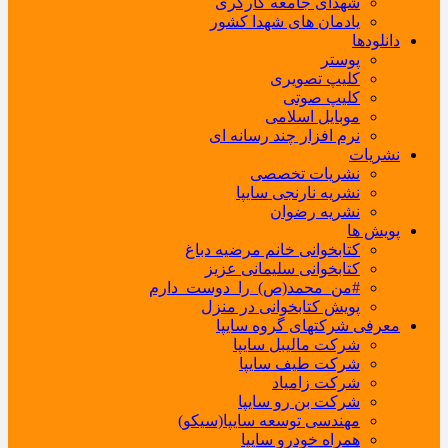
شهدای جامعه کارگری
یادمان های شهدا کشور
دانلودها
پوستر
کلیپ تصویری
کلیپ صوتی
موبایل اسلامی
نرم افزار چند رسانه ای
نشریات
نشریات تخصصی
نشریه نارنجی سایپا
نشریه رضوان
پویش ها
کتابخوانی خانم مرضیه دباغ
کتابخوانی سلیمانی عزیز
#من_محمد(ص)_را_دوست_دارم
پویش کتابخوانی در منزل
معرفی شرکتهای گروه سایپا
شرکت مالیبل سایپا
شرکت طیف سایپا
شرکت زامیاد
شرکت بن رو سایپا
مهندسی توسعه سایپا(سیکو)
همراه خودرو سایپا