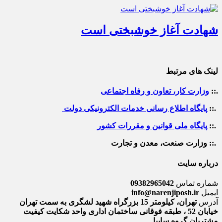
شهادت آغاز خوشبختی است
لینک های مرتبط
.::
وزارت کار، تعاون و رفاه اجتماعی
.::
پایگاه اطلاع رسانی خدمات الکترونیکی دولت
.::
پایگاه ملی قوانین و مقررات کشور
.:: وزارت صنعت، معدن و تجارت
درباره سایت
شماره تماس
09382965042
ایمیل
info@narenjiposh.ir
آدرس
تهران، کیلومتر 15 بزرگراه شهید لشگری به سمت تهران
خیابان 52 ، طبقه فوقانی ساختمان اداری واحد شکایت کیفیت
مشتریان گروه سایپا