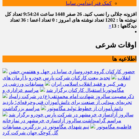
کمک فنر ایندامین سایپا
افزونه جلالی را نصب کنید.
26 صفر 1448
ساعت
9:54:25
تعداد کل
نوشته ها : 1202
تعداد نوشته های امروز : 0
تعداد اعضا : 36
تعداد
دیدگاهها : 13
×
اوقات شرعی
اطلاعیه ها
حضور کارکنان گروه خودروسازی سایپا در چهل و هفتمین جشن
انقلاب
تجدید بیعت کارکنان شرکت پارس خودرو با آرمان های
رهبر کبیر و فقید انقلاب اسلامی ایران
مسابقات ورزشی در
مگاموتوربا استقبال کارکنان برگزار شد
مراسم عزاداری و
ذکرمصیبت سالروز شهادت امام محمدتقی(ع) در شرکت زامیاد
تجربه‌ای میدانی از صنعت برای دانش‌آموزان فنی‌وحرفه‌ای؛ بازدید
دانش‌آموزان از خطوط تولید مگاموتور
مراسم بزرگداشت
سالروز آزادسازی خرمشهر در شرکت پارس خودرو برگزار شد
مراسم گرامیداشت سالروز آزادسازی خرمشهر در نمازخانه
فاطمیه مگاموتور
تیم شهدای مگاموتور در بزرگترین مسابقات
گل کوچک جهان شرکت کرد