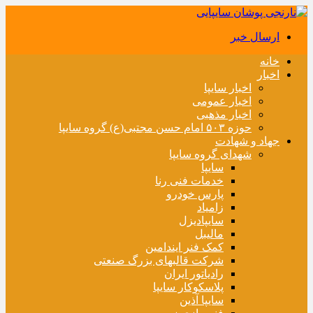
ارسال خبر
خانه
اخبار
اخبار سایپا
اخبار عمومی
اخبار مذهبی
حوزه ۵۰۳ امام حسن مجتبی(ع) گروه سایپا
جهاد و شهادت
شهدای گروه سایپا
سایپا
خدمات فنی رنا
پارس خودرو
زامیاد
سایپادیزل
مالیبل
کمک فنر ایندامین
شرکت قالبهای بزرگ صنعتی
رادیاتور ایران
پلاسکوکار سایپا
سایپا آذین