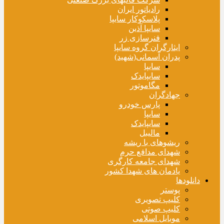
رادیاتور ایران
پلاسکوکار سایپا
سایپا آذین
فنرسازی زر
ایثارگران گروه سایپا
پدران آسمانی(شهید)
سایپا
سایپایدک
مگاموتور
جهادگران
پارس خودرو
سایپا
سایپایدک
مالیبل
ریشوهای با ریشه
شهدای مدافع حرم
شهدای جامعه کارگری
یادمان های شهدا کشور
دانلودها
پوستر
کلیپ تصویری
کلیپ صوتی
موبایل اسلامی