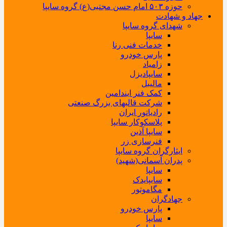
حوزه ۵۰۳ امام حسن مجتبی(ع) گروه سایپا
جهاد و شهادت
شهدای گروه سایپا
سایپا
خدمات فنی رنا
پارس خودرو
زامیاد
سایپادیزل
مالیبل
کمک فنر ایندامین
شرکت قالبهای بزرگ صنعتی
رادیاتور ایران
پلاسکوکار سایپا
سایپا آذین
فنرسازی زر
ایثارگران گروه سایپا
پدران آسمانی(شهید)
سایپا
سایپایدک
مگاموتور
جهادگران
پارس خودرو
سایپا