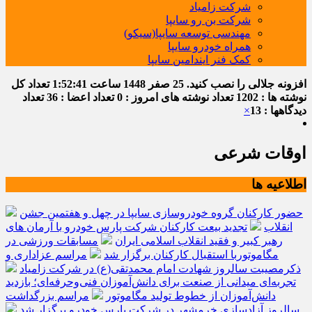
شرکت زامیاد
شرکت بن رو سایپا
مهندسی توسعه سایپا(سیکو)
همراه خودرو سایپا
کمک فنر ایندامین سایپا
افزونه جلالی را نصب کنید.
25 صفر 1448
ساعت
1:52:41
تعداد کل
نوشته ها : 1202
تعداد نوشته های امروز : 0
تعداد اعضا : 36
تعداد
دیدگاهها : 13
×
اوقات شرعی
اطلاعیه ها
حضور کارکنان گروه خودروسازی سایپا در چهل و هفتمین جشن
انقلاب
تجدید بیعت کارکنان شرکت پارس خودرو با آرمان های
رهبر کبیر و فقید انقلاب اسلامی ایران
مسابقات ورزشی در
مگاموتوربا استقبال کارکنان برگزار شد
مراسم عزاداری و
ذکرمصیبت سالروز شهادت امام محمدتقی(ع) در شرکت زامیاد
تجربه‌ای میدانی از صنعت برای دانش‌آموزان فنی‌وحرفه‌ای؛ بازدید
دانش‌آموزان از خطوط تولید مگاموتور
مراسم بزرگداشت
سالروز آزادسازی خرمشهر در شرکت پارس خودرو برگزار شد