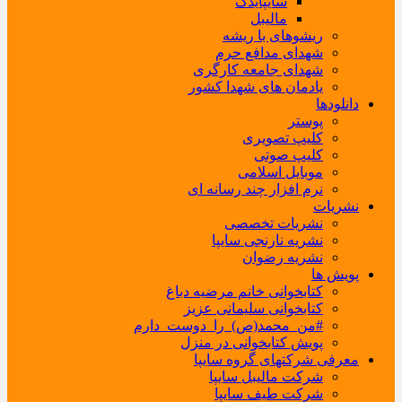
سایپایدک
مالیبل
ریشوهای با ریشه
شهدای مدافع حرم
شهدای جامعه کارگری
یادمان های شهدا کشور
دانلودها
پوستر
کلیپ تصویری
کلیپ صوتی
موبایل اسلامی
نرم افزار چند رسانه ای
نشریات
نشریات تخصصی
نشریه نارنجی سایپا
نشریه رضوان
پویش ها
کتابخوانی خانم مرضیه دباغ
کتابخوانی سلیمانی عزیز
#من_محمد(ص)_را_دوست_دارم
پویش کتابخوانی در منزل
معرفی شرکتهای گروه سایپا
شرکت مالیبل سایپا
شرکت طیف سایپا