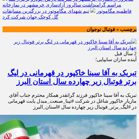
مراسم گرامیداشت سالروز آزادسازی خرمشهر در نمازخانه
فاطمیه مگاموتور
تیم شهدای مگاموتور در بزرگترین مسابقات
گل کوچک جهان شرکت کرد
برچسب » فوتبال نوجوان
2 سال قبل
آینده سازان سایپایی؛
تبریک به آقا سینا خاکپور در قهرمانی در لیگ
برتر فوتبال زیر چهارده سال استان البرز
تبریک به آقا سینا خاکپور فرزند گرانقدر همکار محترم جناب آقای
مازیار خاکپور شاغل در شرکت #تینا_صنعت_مبدل بابت قهرمانی
در #لیگ_برتر_فوتبال زیر چهارده سال #استان_البرز