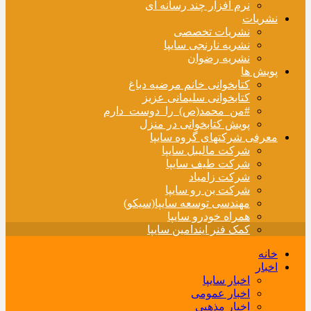
نرم افزار چند رسانه ای
نشریات
نشریات تخصصی
نشریه نارنجی سایپا
نشریه رضوان
پویش ها
کتابخوانی خانم مرضیه دباغ
کتابخوانی سلیمانی عزیز
#من_محمد(ص)_را_دوست_دارم
پویش کتابخوانی در منزل
معرفی شرکتهای گروه سایپا
شرکت مالیبل سایپا
شرکت طیف سایپا
شرکت زامیاد
شرکت بن رو سایپا
مهندسی توسعه سایپا(سیکو)
همراه خودرو سایپا
کمک فنر ایندامین سایپا
خانه
اخبار
اخبار سایپا
اخبار عمومی
اخبار مذهبی