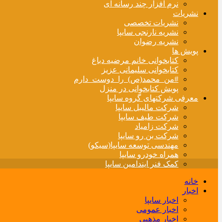
نرم افزار چند رسانه ای
نشریات
نشریات تخصصی
نشریه نارنجی سایپا
نشریه رضوان
پویش ها
کتابخوانی خانم مرضیه دباغ
کتابخوانی سلیمانی عزیز
#من_محمد(ص)_را_دوست_دارم
پویش کتابخوانی در منزل
معرفی شرکتهای گروه سایپا
شرکت مالیبل سایپا
شرکت طیف سایپا
شرکت زامیاد
شرکت بن رو سایپا
مهندسی توسعه سایپا(سیکو)
همراه خودرو سایپا
کمک فنر ایندامین سایپا
خانه
اخبار
اخبار سایپا
اخبار عمومی
اخبار مذهبی