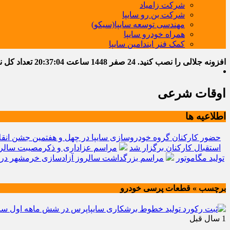
شرکت زامیاد
شرکت بن رو سایپا
مهندسی توسعه سایپا(سیکو)
همراه خودرو سایپا
کمک فنر ایندامین سایپا
افزونه جلالی را نصب کنید.
24 صفر 1448
ساعت
20:37:06
تعداد کل نوشت
اوقات شرعی
اطلاعیه ها
حضور کارکنان گروه خودروسازی سایپا در چهل و هفتمین جشن انقل
استقبال کارکنان برگزار شد
مراسم عزاداری و ذکرمصیبت سالرو
تولید مگاموتور
مراسم بزرگداشت سالروز آزادسازی خرمشهر در 
برچسب » قطعات پرسی خودرو
1 سال قبل