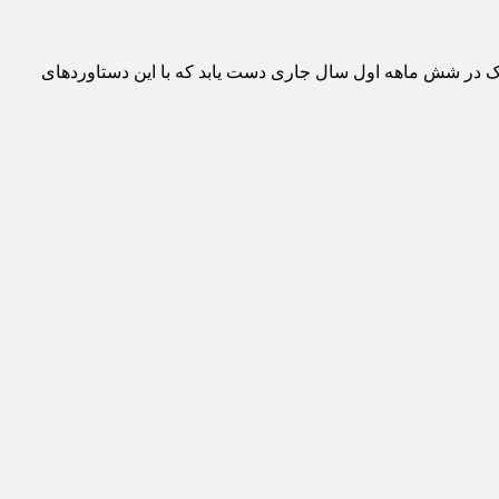
دلی توانسته به رکورد ۴۷ هزارتن مجموع تناژ تولید و تولید تیراژ بیش از ۴ میلیون شیت و بلنک در شش ماهه اول سال جاری دست یابد که با این دستاوردهای