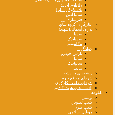
رادیاتور ایران
پلاسکوکار سایپا
سایپا آذین
فنرسازی زر
ایثارگران گروه سایپا
پدران آسمانی(شهید)
سایپا
سایپایدک
مگاموتور
جهادگران
پارس خودرو
سایپا
سایپایدک
مالیبل
ریشوهای با ریشه
شهدای مدافع حرم
شهدای جامعه کارگری
یادمان های شهدا کشور
دانلودها
پوستر
کلیپ تصویری
کلیپ صوتی
موبایل اسلامی