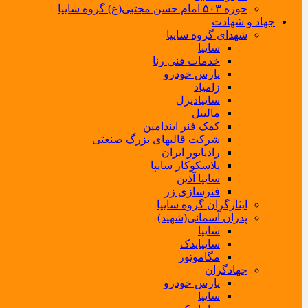
حوزه ۵۰۳ امام حسن مجتبی(ع) گروه سایپا
جهاد و شهادت
شهدای گروه سایپا
سایپا
خدمات فنی رنا
پارس خودرو
زامیاد
سایپادیزل
مالیبل
کمک فنر ایندامین
شرکت قالبهای بزرگ صنعتی
رادیاتور ایران
پلاسکوکار سایپا
سایپا آذین
فنرسازی زر
ایثارگران گروه سایپا
پدران آسمانی(شهید)
سایپا
سایپایدک
مگاموتور
جهادگران
پارس خودرو
سایپا