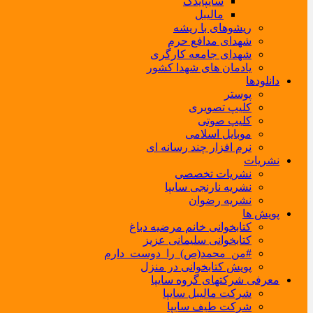
سایپایدک
مالیبل
ریشوهای با ریشه
شهدای مدافع حرم
شهدای جامعه کارگری
یادمان های شهدا کشور
دانلودها
پوستر
کلیپ تصویری
کلیپ صوتی
موبایل اسلامی
نرم افزار چند رسانه ای
نشریات
نشریات تخصصی
نشریه نارنجی سایپا
نشریه رضوان
پویش ها
کتابخوانی خانم مرضیه دباغ
کتابخوانی سلیمانی عزیز
#من_محمد(ص)_را_دوست_دارم
پویش کتابخوانی در منزل
معرفی شرکتهای گروه سایپا
شرکت مالیبل سایپا
شرکت طیف سایپا