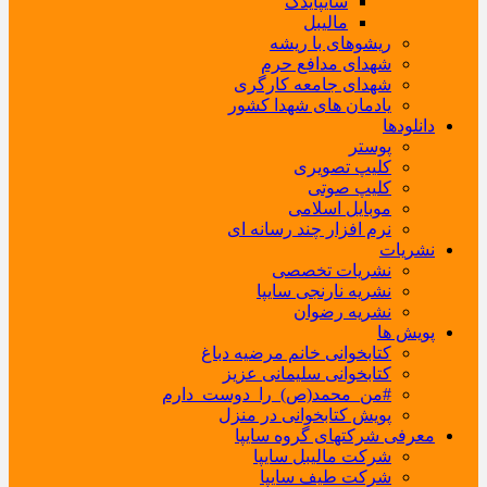
سایپایدک
مالیبل
ریشوهای با ریشه
شهدای مدافع حرم
شهدای جامعه کارگری
یادمان های شهدا کشور
دانلودها
پوستر
کلیپ تصویری
کلیپ صوتی
موبایل اسلامی
نرم افزار چند رسانه ای
نشریات
نشریات تخصصی
نشریه نارنجی سایپا
نشریه رضوان
پویش ها
کتابخوانی خانم مرضیه دباغ
کتابخوانی سلیمانی عزیز
#من_محمد(ص)_را_دوست_دارم
پویش کتابخوانی در منزل
معرفی شرکتهای گروه سایپا
شرکت مالیبل سایپا
شرکت طیف سایپا