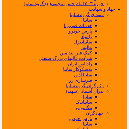
حوزه ۵۰۳ امام حسن مجتبی(ع) گروه سایپا
جهاد و شهادت
شهدای گروه سایپا
سایپا
خدمات فنی رنا
پارس خودرو
زامیاد
سایپادیزل
مالیبل
کمک فنر ایندامین
شرکت قالبهای بزرگ صنعتی
رادیاتور ایران
پلاسکوکار سایپا
سایپا آذین
فنرسازی زر
ایثارگران گروه سایپا
پدران آسمانی(شهید)
سایپا
سایپایدک
مگاموتور
جهادگران
پارس خودرو
سایپا