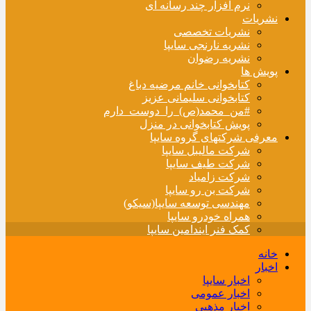
نرم افزار چند رسانه ای
نشریات
نشریات تخصصی
نشریه نارنجی سایپا
نشریه رضوان
پویش ها
کتابخوانی خانم مرضیه دباغ
کتابخوانی سلیمانی عزیز
#من_محمد(ص)_را_دوست_دارم
پویش کتابخوانی در منزل
معرفی شرکتهای گروه سایپا
شرکت مالیبل سایپا
شرکت طیف سایپا
شرکت زامیاد
شرکت بن رو سایپا
مهندسی توسعه سایپا(سیکو)
همراه خودرو سایپا
کمک فنر ایندامین سایپا
خانه
اخبار
اخبار سایپا
اخبار عمومی
اخبار مذهبی