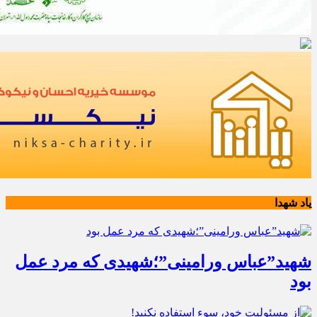
یاد شهدا
شهید”عباس ورامینی”؛شهیدی که مرد عمل
بود