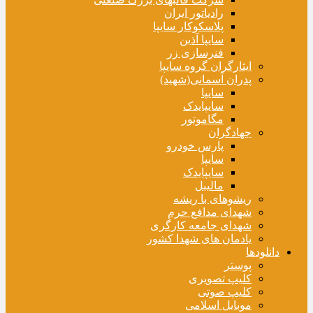
رادیاتور ایران
پلاسکوکار سایپا
سایپا آذین
فنرسازی زر
ایثارگران گروه سایپا
پدران آسمانی(شهید)
سایپا
سایپایدک
مگاموتور
جهادگران
پارس خودرو
سایپا
سایپایدک
مالیبل
ریشوهای با ریشه
شهدای مدافع حرم
شهدای جامعه کارگری
یادمان های شهدا کشور
دانلودها
پوستر
کلیپ تصویری
کلیپ صوتی
موبایل اسلامی