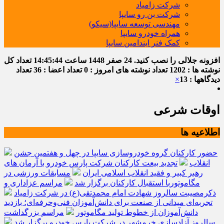
شرکت زامیاد
شرکت بن رو سایپا
مهندسی توسعه سایپا(سیکو)
همراه خودرو سایپا
کمک فنر ایندامین سایپا
افزونه جلالی را نصب کنید.
24 صفر 1448
ساعت
14:45:45
تعداد کل
نوشته ها : 1202
تعداد نوشته های امروز : 0
تعداد اعضا : 36
تعداد
دیدگاهها : 13
×
اوقات شرعی
اطلاعیه ها
حضور کارکنان گروه خودروسازی سایپا در چهل و هفتمین جشن
انقلاب
تجدید بیعت کارکنان شرکت پارس خودرو با آرمان های
رهبر کبیر و فقید انقلاب اسلامی ایران
مسابقات ورزشی در
مگاموتوربا استقبال کارکنان برگزار شد
مراسم عزاداری و
ذکرمصیبت سالروز شهادت امام محمدتقی(ع) در شرکت زامیاد
تجربه‌ای میدانی از صنعت برای دانش‌آموزان فنی‌وحرفه‌ای؛ بازدید
دانش‌آموزان از خطوط تولید مگاموتور
مراسم بزرگداشت
سالروز آزادسازی خرمشهر در شرکت پارس خودرو برگزار شد