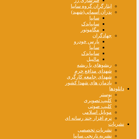
فنرسازی زر
ایثارگران گروه سایپا
پدران آسمانی(شهید)
سایپا
سایپایدک
مگاموتور
جهادگران
پارس خودرو
سایپا
سایپایدک
مالیبل
ریشوهای با ریشه
شهدای مدافع حرم
شهدای جامعه کارگری
یادمان های شهدا کشور
دانلودها
پوستر
کلیپ تصویری
کلیپ صوتی
موبایل اسلامی
نرم افزار چند رسانه ای
نشریات
نشریات تخصصی
نشریه نارنجی سایپا