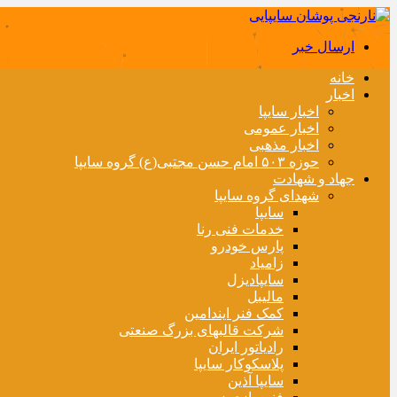
ارسال خبر
خانه
اخبار
اخبار سایپا
اخبار عمومی
اخبار مذهبی
حوزه ۵۰۳ امام حسن مجتبی(ع) گروه سایپا
جهاد و شهادت
شهدای گروه سایپا
سایپا
خدمات فنی رنا
پارس خودرو
زامیاد
سایپادیزل
مالیبل
کمک فنر ایندامین
شرکت قالبهای بزرگ صنعتی
رادیاتور ایران
پلاسکوکار سایپا
سایپا آذین