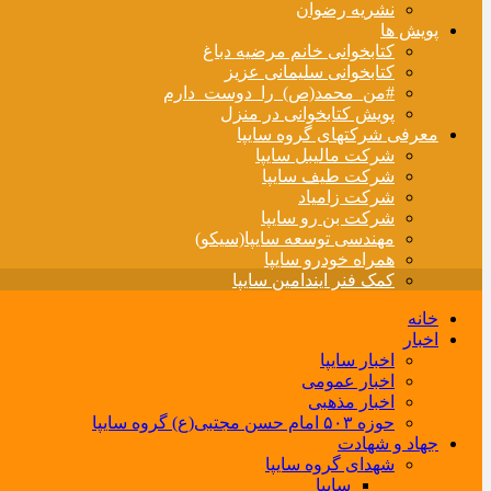
نشریه رضوان
پویش ها
کتابخوانی خانم مرضیه دباغ
کتابخوانی سلیمانی عزیز
#من_محمد(ص)_را_دوست_دارم
پویش کتابخوانی در منزل
معرفی شرکتهای گروه سایپا
شرکت مالیبل سایپا
شرکت طیف سایپا
شرکت زامیاد
شرکت بن رو سایپا
مهندسی توسعه سایپا(سیکو)
همراه خودرو سایپا
کمک فنر ایندامین سایپا
خانه
اخبار
اخبار سایپا
اخبار عمومی
اخبار مذهبی
حوزه ۵۰۳ امام حسن مجتبی(ع) گروه سایپا
جهاد و شهادت
شهدای گروه سایپا
سایپا