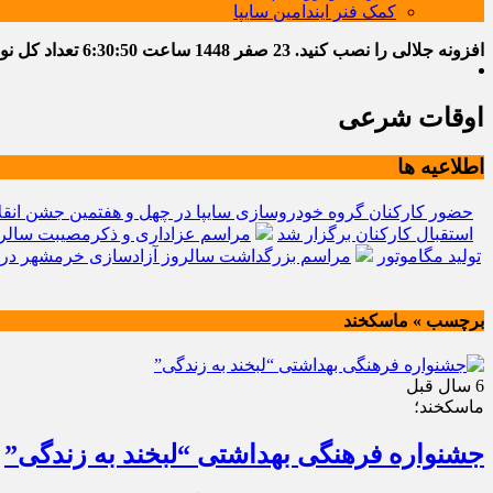
کمک فنر ایندامین سایپا
افزونه جلالی را نصب کنید.
23 صفر 1448
ساعت
6:30:51
تعداد کل نوشته
اوقات شرعی
اطلاعیه ها
حضور کارکنان گروه خودروسازی سایپا در چهل و هفتمین جشن انقل
استقبال کارکنان برگزار شد
مراسم عزاداری و ذکرمصیبت سالرو
تولید مگاموتور
مراسم بزرگداشت سالروز آزادسازی خرمشهر در 
برچسب » ماسكخند
6 سال قبل
ماسكخند؛
جشنواره فرهنگی بهداشتی “لبخند به زندگی”