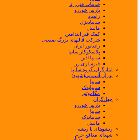
خدمات فنی رنا
پارس خودرو
زامیاد
سایپادیزل
مالیبل
کمک فنر ایندامین
شرکت قالبهای بزرگ صنعتی
رادیاتور ایران
پلاسکوکار سایپا
سایپا آذین
فنرسازی زر
ایثارگران گروه سایپا
پدران آسمانی(شهید)
سایپا
سایپایدک
مگاموتور
جهادگران
پارس خودرو
سایپا
سایپایدک
مالیبل
ریشوهای با ریشه
شهدای مدافع حرم