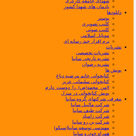
شهدای جامعه کارگری
یادمان های شهدا کشور
دانلودها
پوستر
کلیپ تصویری
کلیپ صوتی
موبایل اسلامی
نرم افزار چند رسانه ای
نشریات
نشریات تخصصی
نشریه نارنجی سایپا
نشریه رضوان
پویش ها
کتابخوانی خانم مرضیه دباغ
کتابخوانی سلیمانی عزیز
#من_محمد(ص)_را_دوست_دارم
پویش کتابخوانی در منزل
معرفی شرکتهای گروه سایپا
شرکت مالیبل سایپا
شرکت طیف سایپا
شرکت زامیاد
شرکت بن رو سایپا
مهندسی توسعه سایپا(سیکو)
همراه خودرو سایپا