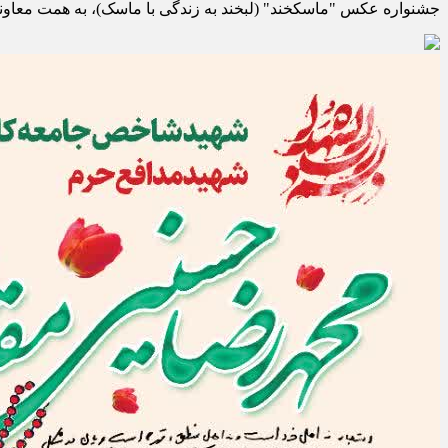
جشنواره عکس "ماسکخند" (لبخند به زندگی با ماسک)، به همت معاونت اداری و توسعه منابع انسا