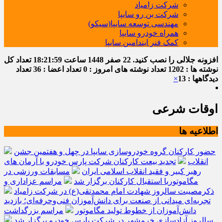
شرکت زامیاد
شرکت بن رو سایپا
مهندسی توسعه سایپا(سیکو)
همراه خودرو سایپا
کمک فنر ایندامین سایپا
افزونه جلالی را نصب کنید.
22 صفر 1448
ساعت
18:22:00
تعداد کل
نوشته ها : 1202
تعداد نوشته های امروز : 0
تعداد اعضا : 36
تعداد
دیدگاهها : 13
×
اوقات شرعی
اطلاعیه ها
حضور کارکنان گروه خودروسازی سایپا در چهل و هفتمین جشن
انقلاب
تجدید بیعت کارکنان شرکت پارس خودرو با آرمان های
رهبر کبیر و فقید انقلاب اسلامی ایران
مسابقات ورزشی در
مگاموتوربا استقبال کارکنان برگزار شد
مراسم عزاداری و
ذکرمصیبت سالروز شهادت امام محمدتقی(ع) در شرکت زامیاد
تجربه‌ای میدانی از صنعت برای دانش‌آموزان فنی‌وحرفه‌ای؛ بازدید
دانش‌آموزان از خطوط تولید مگاموتور
مراسم بزرگداشت
سالروز آزادسازی خرمشهر در شرکت پارس خودرو برگزار شد