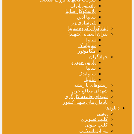
رادیاتور ایران
پلاسکوکار سایپا
سایپا آذین
فنرسازی زر
ایثارگران گروه سایپا
پدران آسمانی(شهید)
سایپا
سایپایدک
مگاموتور
جهادگران
پارس خودرو
سایپا
سایپایدک
مالیبل
ریشوهای با ریشه
شهدای مدافع حرم
شهدای جامعه کارگری
یادمان های شهدا کشور
دانلودها
پوستر
کلیپ تصویری
کلیپ صوتی
موبایل اسلامی