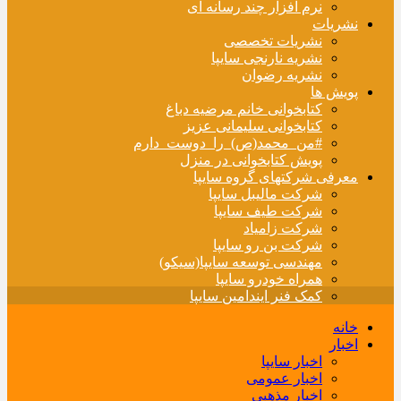
نرم افزار چند رسانه ای
نشریات
نشریات تخصصی
نشریه نارنجی سایپا
نشریه رضوان
پویش ها
کتابخوانی خانم مرضیه دباغ
کتابخوانی سلیمانی عزیز
#من_محمد(ص)_را_دوست_دارم
پویش کتابخوانی در منزل
معرفی شرکتهای گروه سایپا
شرکت مالیبل سایپا
شرکت طیف سایپا
شرکت زامیاد
شرکت بن رو سایپا
مهندسی توسعه سایپا(سیکو)
همراه خودرو سایپا
کمک فنر ایندامین سایپا
خانه
اخبار
اخبار سایپا
اخبار عمومی
اخبار مذهبی