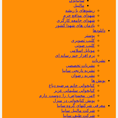
سایپایدک
مالیبل
ریشوهای با ریشه
شهدای مدافع حرم
شهدای جامعه کارگری
یادمان های شهدا کشور
دانلودها
پوستر
کلیپ تصویری
کلیپ صوتی
موبایل اسلامی
نرم افزار چند رسانه ای
نشریات
نشریات تخصصی
نشریه نارنجی سایپا
نشریه رضوان
پویش ها
کتابخوانی خانم مرضیه دباغ
کتابخوانی سلیمانی عزیز
#من_محمد(ص)_را_دوست_دارم
پویش کتابخوانی در منزل
معرفی شرکتهای گروه سایپا
شرکت مالیبل سایپا
شرکت طیف سایپا