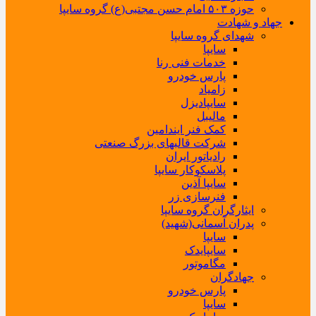
حوزه ۵۰۳ امام حسن مجتبی(ع) گروه سایپا
جهاد و شهادت
شهدای گروه سایپا
سایپا
خدمات فنی رنا
پارس خودرو
زامیاد
سایپادیزل
مالیبل
کمک فنر ایندامین
شرکت قالبهای بزرگ صنعتی
رادیاتور ایران
پلاسکوکار سایپا
سایپا آذین
فنرسازی زر
ایثارگران گروه سایپا
پدران آسمانی(شهید)
سایپا
سایپایدک
مگاموتور
جهادگران
پارس خودرو
سایپا