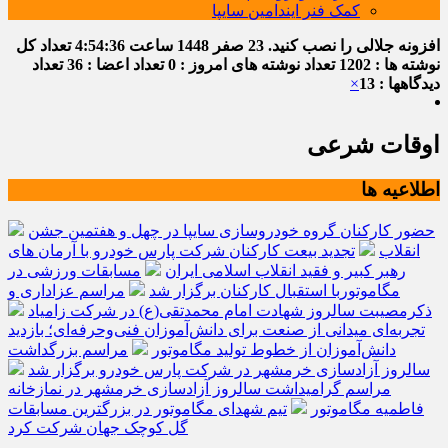
کمک فنر ایندامین سایپا
افزونه جلالی را نصب کنید.
23 صفر 1448
ساعت
4:54:37
تعداد کل
نوشته ها : 1202
تعداد نوشته های امروز : 0
تعداد اعضا : 36
تعداد
دیدگاهها : 13
×
اوقات شرعی
اطلاعیه ها
حضور کارکنان گروه خودروسازی سایپا در چهل و هفتمین جشن
انقلاب
تجدید بیعت کارکنان شرکت پارس خودرو با آرمان های
رهبر کبیر و فقید انقلاب اسلامی ایران
مسابقات ورزشی در
مگاموتوربا استقبال کارکنان برگزار شد
مراسم عزاداری و
ذکرمصیبت سالروز شهادت امام محمدتقی(ع) در شرکت زامیاد
تجربه‌ای میدانی از صنعت برای دانش‌آموزان فنی‌وحرفه‌ای؛ بازدید
دانش‌آموزان از خطوط تولید مگاموتور
مراسم بزرگداشت
سالروز آزادسازی خرمشهر در شرکت پارس خودرو برگزار شد
مراسم گرامیداشت سالروز آزادسازی خرمشهر در نمازخانه
فاطمیه مگاموتور
تیم شهدای مگاموتور در بزرگترین مسابقات
گل کوچک جهان شرکت کرد