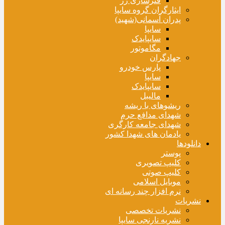
فنرسازی زر
ایثارگران گروه سایپا
پدران آسمانی(شهید)
سایپا
سایپایدک
مگاموتور
جهادگران
پارس خودرو
سایپا
سایپایدک
مالیبل
ریشوهای با ریشه
شهدای مدافع حرم
شهدای جامعه کارگری
یادمان های شهدا کشور
دانلودها
پوستر
کلیپ تصویری
کلیپ صوتی
موبایل اسلامی
نرم افزار چند رسانه ای
نشریات
نشریات تخصصی
نشریه نارنجی سایپا