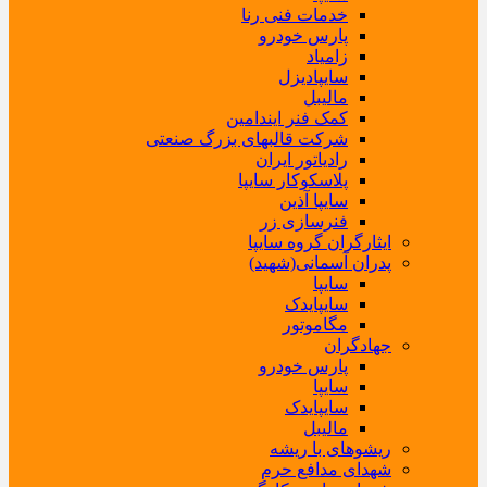
خدمات فنی رنا
پارس خودرو
زامیاد
سایپادیزل
مالیبل
کمک فنر ایندامین
شرکت قالبهای بزرگ صنعتی
رادیاتور ایران
پلاسکوکار سایپا
سایپا آذین
فنرسازی زر
ایثارگران گروه سایپا
پدران آسمانی(شهید)
سایپا
سایپایدک
مگاموتور
جهادگران
پارس خودرو
سایپا
سایپایدک
مالیبل
ریشوهای با ریشه
شهدای مدافع حرم