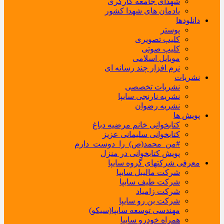
شهدای جامعه کارگری
یادمان های شهدا کشور
دانلودها
پوستر
کلیپ تصویری
کلیپ صوتی
موبایل اسلامی
نرم افزار چند رسانه ای
نشریات
نشریات تخصصی
نشریه نارنجی سایپا
نشریه رضوان
پویش ها
کتابخوانی خانم مرضیه دباغ
کتابخوانی سلیمانی عزیز
#من_محمد(ص)_را_دوست_دارم
پویش کتابخوانی در منزل
معرفی شرکتهای گروه سایپا
شرکت مالیبل سایپا
شرکت طیف سایپا
شرکت زامیاد
شرکت بن رو سایپا
مهندسی توسعه سایپا(سیکو)
همراه خودرو سایپا