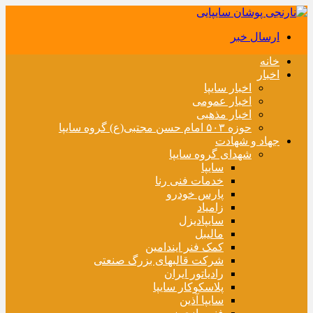
ارسال خبر
خانه
اخبار
اخبار سایپا
اخبار عمومی
اخبار مذهبی
حوزه ۵۰۳ امام حسن مجتبی(ع) گروه سایپا
جهاد و شهادت
شهدای گروه سایپا
سایپا
خدمات فنی رنا
پارس خودرو
زامیاد
سایپادیزل
مالیبل
کمک فنر ایندامین
شرکت قالبهای بزرگ صنعتی
رادیاتور ایران
پلاسکوکار سایپا
سایپا آذین