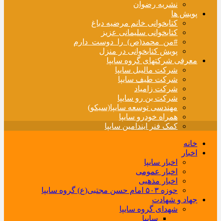
نشریه رضوان
پویش ها
کتابخوانی خانم مرضیه دباغ
کتابخوانی سلیمانی عزیز
#من_محمد(ص)_را_دوست_دارم
پویش کتابخوانی در منزل
معرفی شرکتهای گروه سایپا
شرکت مالیبل سایپا
شرکت طیف سایپا
شرکت زامیاد
شرکت بن رو سایپا
مهندسی توسعه سایپا(سیکو)
همراه خودرو سایپا
کمک فنر ایندامین سایپا
خانه
اخبار
اخبار سایپا
اخبار عمومی
اخبار مذهبی
حوزه ۵۰۳ امام حسن مجتبی(ع) گروه سایپا
جهاد و شهادت
شهدای گروه سایپا
سایپا