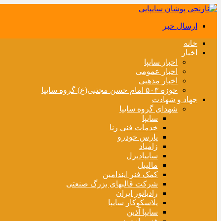
ارسال خبر
خانه
اخبار
اخبار سایپا
اخبار عمومی
اخبار مذهبی
حوزه ۵۰۳ امام حسن مجتبی(ع) گروه سایپا
جهاد و شهادت
شهدای گروه سایپا
سایپا
خدمات فنی رنا
پارس خودرو
زامیاد
سایپادیزل
مالیبل
کمک فنر ایندامین
شرکت قالبهای بزرگ صنعتی
رادیاتور ایران
پلاسکوکار سایپا
سایپا آذین