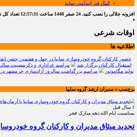
کمک فنر ایندامین سایپا
افزونه جلالی را نصب کنید.
24 صفر 1448
ساعت
12:57:32
تعداد کل نوشت
اوقات شرعی
اطلاعیه ها
حضور کارکنان گروه خودروسازی سایپا در چهل و هفتمین جشن انقل
استقبال کارکنان برگزار شد
مراسم عزاداری و ذکرمصیبت سالرو
تولید مگاموتور
مراسم بزرگداشت سالروز آزادسازی خرمشهر در 
برچسب » مدیران ارشد گروه سایپا
1 سال قبل
بمناسبت ایام الله دهه مبارک فجر
تجدید میثاق مدیران و کارکنان گروه خودروساز