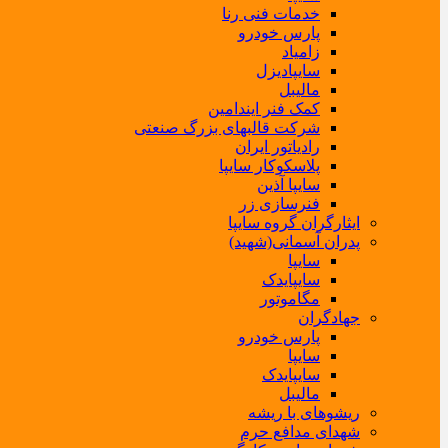
خدمات فنی رنا
پارس خودرو
زامیاد
سایپادیزل
مالیبل
کمک فنر ایندامین
شرکت قالبهای بزرگ صنعتی
رادیاتور ایران
پلاسکوکار سایپا
سایپا آذین
فنرسازی زر
ایثارگران گروه سایپا
پدران آسمانی(شهید)
سایپا
سایپایدک
مگاموتور
جهادگران
پارس خودرو
سایپا
سایپایدک
مالیبل
ریشوهای با ریشه
شهدای مدافع حرم