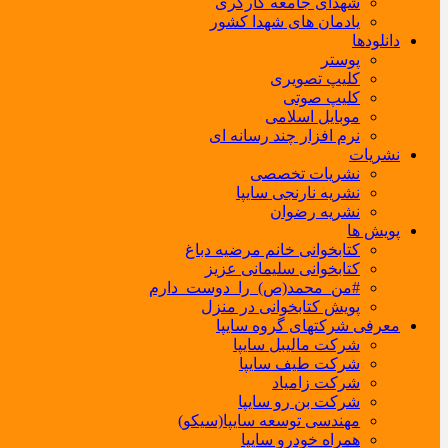
شهدای جامعه کارگری
یادمان های شهدا کشور
دانلودها
پوستر
کلیپ تصویری
کلیپ صوتی
موبایل اسلامی
نرم افزار چند رسانه ای
نشریات
نشریات تخصصی
نشریه نارنجی سایپا
نشریه رضوان
پویش ها
کتابخوانی خانم مرضیه دباغ
کتابخوانی سلیمانی عزیز
#من_محمد(ص)_را_دوست_دارم
پویش کتابخوانی در منزل
معرفی شرکتهای گروه سایپا
شرکت مالیبل سایپا
شرکت طیف سایپا
شرکت زامیاد
شرکت بن رو سایپا
مهندسی توسعه سایپا(سیکو)
همراه خودرو سایپا