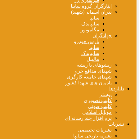
فنرسازی زر
ایثارگران گروه سایپا
پدران آسمانی(شهید)
سایپا
سایپایدک
مگاموتور
جهادگران
پارس خودرو
سایپا
سایپایدک
مالیبل
ریشوهای با ریشه
شهدای مدافع حرم
شهدای جامعه کارگری
یادمان های شهدا کشور
دانلودها
پوستر
کلیپ تصویری
کلیپ صوتی
موبایل اسلامی
نرم افزار چند رسانه ای
نشریات
نشریات تخصصی
نشریه نارنجی سایپا