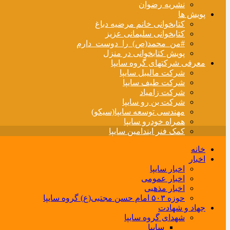
نشریه رضوان
پویش ها
کتابخوانی خانم مرضیه دباغ
کتابخوانی سلیمانی عزیز
#من_محمد(ص)_را_دوست_دارم
پویش کتابخوانی در منزل
معرفی شرکتهای گروه سایپا
شرکت مالیبل سایپا
شرکت طیف سایپا
شرکت زامیاد
شرکت بن رو سایپا
مهندسی توسعه سایپا(سیکو)
همراه خودرو سایپا
کمک فنر ایندامین سایپا
خانه
اخبار
اخبار سایپا
اخبار عمومی
اخبار مذهبی
حوزه ۵۰۳ امام حسن مجتبی(ع) گروه سایپا
جهاد و شهادت
شهدای گروه سایپا
سایپا