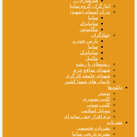
فنرسازی زر
ایثارگران گروه سایپا
پدران آسمانی(شهید)
سایپا
سایپایدک
مگاموتور
جهادگران
پارس خودرو
سایپا
سایپایدک
مالیبل
ریشوهای با ریشه
شهدای مدافع حرم
شهدای جامعه کارگری
یادمان های شهدا کشور
دانلودها
پوستر
کلیپ تصویری
کلیپ صوتی
موبایل اسلامی
نرم افزار چند رسانه ای
نشریات
نشریات تخصصی
نشریه نارنجی سایپا