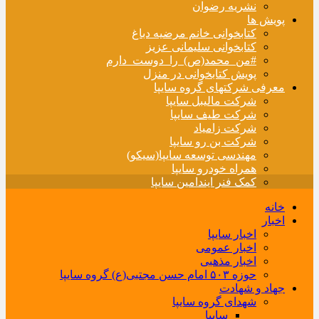
نشریه رضوان
پویش ها
کتابخوانی خانم مرضیه دباغ
کتابخوانی سلیمانی عزیز
#من_محمد(ص)_را_دوست_دارم
پویش کتابخوانی در منزل
معرفی شرکتهای گروه سایپا
شرکت مالیبل سایپا
شرکت طیف سایپا
شرکت زامیاد
شرکت بن رو سایپا
مهندسی توسعه سایپا(سیکو)
همراه خودرو سایپا
کمک فنر ایندامین سایپا
خانه
اخبار
اخبار سایپا
اخبار عمومی
اخبار مذهبی
حوزه ۵۰۳ امام حسن مجتبی(ع) گروه سایپا
جهاد و شهادت
شهدای گروه سایپا
سایپا