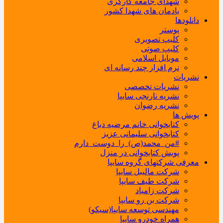
شهدای جامعه کارگری
یادمان های شهدا کشور
دانلودها
پوستر
کلیپ تصویری
کلیپ صوتی
موبایل اسلامی
نرم افزار چند رسانه ای
نشریات
نشریات تخصصی
نشریه نارنجی سایپا
نشریه رضوان
پویش ها
کتابخوانی خانم مرضیه دباغ
کتابخوانی سلیمانی عزیز
#من_محمد(ص)_را_دوست_دارم
پویش کتابخوانی در منزل
معرفی شرکتهای گروه سایپا
شرکت مالیبل سایپا
شرکت طیف سایپا
شرکت زامیاد
شرکت بن رو سایپا
مهندسی توسعه سایپا(سیکو)
همراه خودرو سایپا