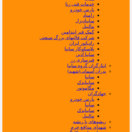
خدمات فنی رنا
پارس خودرو
زامیاد
سایپادیزل
مالیبل
کمک فنر ایندامین
شرکت قالبهای بزرگ صنعتی
رادیاتور ایران
پلاسکوکار سایپا
سایپا آذین
فنرسازی زر
ایثارگران گروه سایپا
پدران آسمانی(شهید)
سایپا
سایپایدک
مگاموتور
جهادگران
پارس خودرو
سایپا
سایپایدک
مالیبل
ریشوهای با ریشه
شهدای مدافع حرم