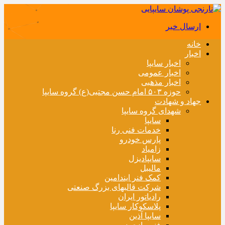
ارسال خبر
خانه
اخبار
اخبار سایپا
اخبار عمومی
اخبار مذهبی
حوزه ۵۰۳ امام حسن مجتبی(ع) گروه سایپا
جهاد و شهادت
شهدای گروه سایپا
سایپا
خدمات فنی رنا
پارس خودرو
زامیاد
سایپادیزل
مالیبل
کمک فنر ایندامین
شرکت قالبهای بزرگ صنعتی
رادیاتور ایران
پلاسکوکار سایپا
سایپا آذین