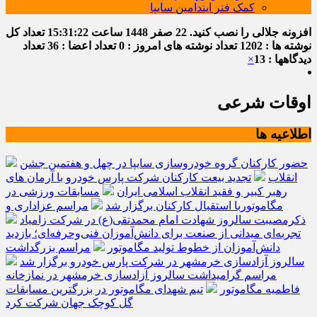
کمک فنر ایندامین سایپا
افزونه جلالی را نصب کنید.
22 صفر 1448
ساعت
15:31:22
تعداد کل
نوشته ها : 1202
تعداد نوشته های امروز : 0
تعداد اعضا : 36
تعداد
دیدگاهها : 13
×
اوقات شرعی
اطلاعیه ها
حضور کارکنان گروه خودروسازی سایپا در چهل و هفتمین جشن
انقلاب
تجدید بیعت کارکنان شرکت پارس خودرو با آرمان های
رهبر کبیر و فقید انقلاب اسلامی ایران
مسابقات ورزشی در
مگاموتوربا استقبال کارکنان برگزار شد
مراسم عزاداری و
ذکرمصیبت سالروز شهادت امام محمدتقی(ع) در شرکت زامیاد
تجربه‌ای میدانی از صنعت برای دانش‌آموزان فنی‌وحرفه‌ای؛ بازدید
دانش‌آموزان از خطوط تولید مگاموتور
مراسم بزرگداشت
سالروز آزادسازی خرمشهر در شرکت پارس خودرو برگزار شد
مراسم گرامیداشت سالروز آزادسازی خرمشهر در نمازخانه
فاطمیه مگاموتور
تیم شهدای مگاموتور در بزرگترین مسابقات
گل کوچک جهان شرکت کرد