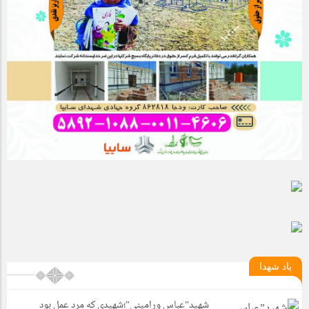
یاد شهدا
شهید”عباس ورامینی”؛شهیدی که مرد عمل بود