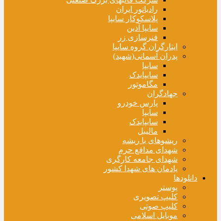
رادیاتور ایران
پلاسکوکار سایپا
سایپا آذین
فنرسازی زر
ایثارگران گروه سایپا
پدران آسمانی(شهید)
سایپا
سایپایدک
مگاموتور
جهادگران
پارس خودرو
سایپا
سایپایدک
مالیبل
ریشوهای با ریشه
شهدای مدافع حرم
شهدای جامعه کارگری
یادمان های شهدا کشور
دانلودها
پوستر
کلیپ تصویری
کلیپ صوتی
موبایل اسلامی