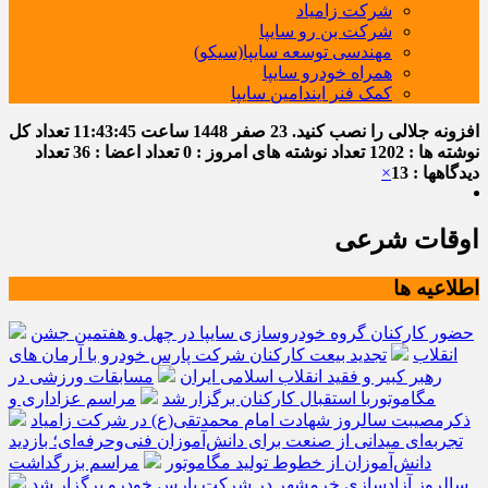
شرکت زامیاد
شرکت بن رو سایپا
مهندسی توسعه سایپا(سیکو)
همراه خودرو سایپا
کمک فنر ایندامین سایپا
افزونه جلالی را نصب کنید.
23 صفر 1448
ساعت
11:43:46
تعداد کل
نوشته ها : 1202
تعداد نوشته های امروز : 0
تعداد اعضا : 36
تعداد
دیدگاهها : 13
×
اوقات شرعی
اطلاعیه ها
حضور کارکنان گروه خودروسازی سایپا در چهل و هفتمین جشن
انقلاب
تجدید بیعت کارکنان شرکت پارس خودرو با آرمان های
رهبر کبیر و فقید انقلاب اسلامی ایران
مسابقات ورزشی در
مگاموتوربا استقبال کارکنان برگزار شد
مراسم عزاداری و
ذکرمصیبت سالروز شهادت امام محمدتقی(ع) در شرکت زامیاد
تجربه‌ای میدانی از صنعت برای دانش‌آموزان فنی‌وحرفه‌ای؛ بازدید
دانش‌آموزان از خطوط تولید مگاموتور
مراسم بزرگداشت
سالروز آزادسازی خرمشهر در شرکت پارس خودرو برگزار شد