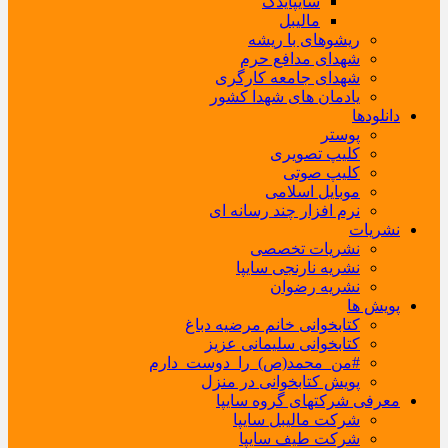
سایپایدک
مالیبل
ریشوهای با ریشه
شهدای مدافع حرم
شهدای جامعه کارگری
یادمان های شهدا کشور
دانلودها
پوستر
کلیپ تصویری
کلیپ صوتی
موبایل اسلامی
نرم افزار چند رسانه ای
نشریات
نشریات تخصصی
نشریه نارنجی سایپا
نشریه رضوان
پویش ها
کتابخوانی خانم مرضیه دباغ
کتابخوانی سلیمانی عزیز
#من_محمد(ص)_را_دوست_دارم
پویش کتابخوانی در منزل
معرفی شرکتهای گروه سایپا
شرکت مالیبل سایپا
شرکت طیف سایپا