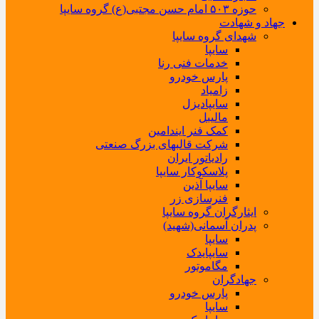
حوزه ۵۰۳ امام حسن مجتبی(ع) گروه سایپا
جهاد و شهادت
شهدای گروه سایپا
سایپا
خدمات فنی رنا
پارس خودرو
زامیاد
سایپادیزل
مالیبل
کمک فنر ایندامین
شرکت قالبهای بزرگ صنعتی
رادیاتور ایران
پلاسکوکار سایپا
سایپا آذین
فنرسازی زر
ایثارگران گروه سایپا
پدران آسمانی(شهید)
سایپا
سایپایدک
مگاموتور
جهادگران
پارس خودرو
سایپا