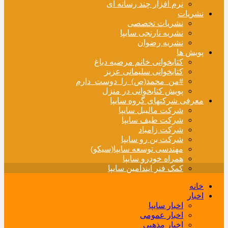
نرم افزار چند رسانه ای
نشریات
نشریات تخصصی
نشریه نارنجی سایپا
نشریه رضوان
پویش ها
کتابخوانی خانم مرضیه دباغ
کتابخوانی سلیمانی عزیز
#من_محمد(ص)_را_دوست_دارم
پویش کتابخوانی در منزل
معرفی شرکتهای گروه سایپا
شرکت مالیبل سایپا
شرکت طیف سایپا
شرکت زامیاد
شرکت بن رو سایپا
مهندسی توسعه سایپا(سیکو)
همراه خودرو سایپا
کمک فنر ایندامین سایپا
خانه
اخبار
اخبار سایپا
اخبار عمومی
اخبار مذهبی