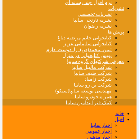
نرم افزار چند رسانه ای
نشریات
نشریات تخصصی
نشریه نارنجی سایپا
نشریه رضوان
پویش ها
کتابخوانی خانم مرضیه دباغ
کتابخوانی سلیمانی عزیز
#من_محمد(ص)_را_دوست_دارم
پویش کتابخوانی در منزل
معرفی شرکتهای گروه سایپا
شرکت مالیبل سایپا
شرکت طیف سایپا
شرکت زامیاد
شرکت بن رو سایپا
مهندسی توسعه سایپا(سیکو)
همراه خودرو سایپا
کمک فنر ایندامین سایپا
خانه
اخبار
اخبار سایپا
اخبار عمومی
اخبار مذهبی