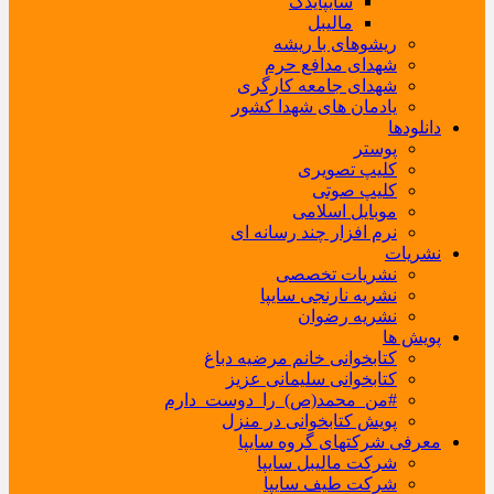
سایپایدک
مالیبل
ریشوهای با ریشه
شهدای مدافع حرم
شهدای جامعه کارگری
یادمان های شهدا کشور
دانلودها
پوستر
کلیپ تصویری
کلیپ صوتی
موبایل اسلامی
نرم افزار چند رسانه ای
نشریات
نشریات تخصصی
نشریه نارنجی سایپا
نشریه رضوان
پویش ها
کتابخوانی خانم مرضیه دباغ
کتابخوانی سلیمانی عزیز
#من_محمد(ص)_را_دوست_دارم
پویش کتابخوانی در منزل
معرفی شرکتهای گروه سایپا
شرکت مالیبل سایپا
شرکت طیف سایپا