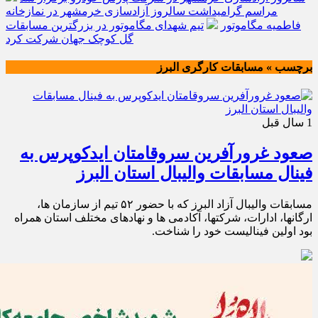
مراسم گرامیداشت سالروز آزادسازی خرمشهر در نمازخانه
فاطمیه مگاموتور
تیم شهدای مگاموتور در بزرگترین مسابقات
گل کوچک جهان شرکت کرد
برچسب » مسابقات کارگری البرز
1 سال قبل
صعود غرورآفرین سروقامتان ایدکوپرس به
فینال مسابقات والیبال استان البرز
مسابقات والیبال آزاد البرز که با حضور ۵۲ تیم از سازمان ها،
ارگانها، ادارات، شرکتها، آکادمی ها و نهادهای مختلف استان همراه
بود اولین فینالیست خود را شناخت.