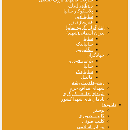
رادیاتور ایران
پلاسکوکار سایپا
سایپا آذین
فنرسازی زر
ایثارگران گروه سایپا
پدران آسمانی(شهید)
سایپا
سایپایدک
مگاموتور
جهادگران
پارس خودرو
سایپا
سایپایدک
مالیبل
ریشوهای با ریشه
شهدای مدافع حرم
شهدای جامعه کارگری
یادمان های شهدا کشور
دانلودها
پوستر
کلیپ تصویری
کلیپ صوتی
موبایل اسلامی