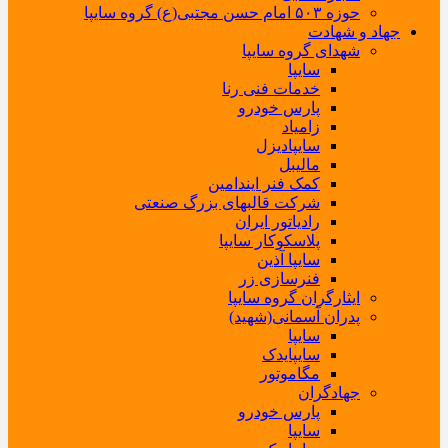
حوزه ۵۰۳ امام حسن مجتبی(ع) گروه سایپا
جهاد و شهادت
شهدای گروه سایپا
سایپا
خدمات فنی رنا
پارس خودرو
زامیاد
سایپادیزل
مالیبل
کمک فنر ایندامین
شرکت قالبهای بزرگ صنعتی
رادیاتور ایران
پلاسکوکار سایپا
سایپا آذین
فنرسازی زر
ایثارگران گروه سایپا
پدران آسمانی(شهید)
سایپا
سایپایدک
مگاموتور
جهادگران
پارس خودرو
سایپا