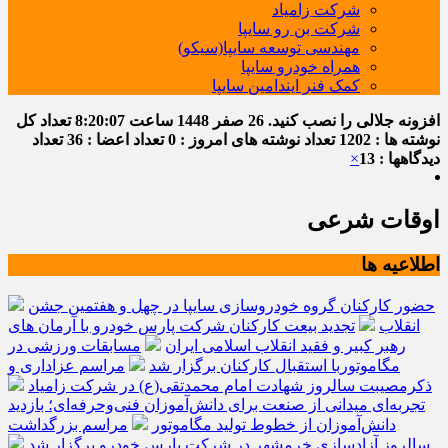
شرکت زامیاد
شرکت بن رو سایپا
مهندسی توسعه سایپا(سیکو)
همراه خودرو سایپا
کمک فنر ایندامین سایپا
افزونه جلالی را نصب کنید.
26 صفر 1448
ساعت
8:20:08
تعداد کل
نوشته ها : 1202
تعداد نوشته های امروز : 0
تعداد اعضا : 36
تعداد
دیدگاهها : 13
×
اوقات شرعی
اطلاعیه ها
حضور کارکنان گروه خودروسازی سایپا در چهل و هفتمین جشن
انقلاب
تجدید بیعت کارکنان شرکت پارس خودرو با آرمان های
رهبر کبیر و فقید انقلاب اسلامی ایران
مسابقات ورزشی در
مگاموتوربا استقبال کارکنان برگزار شد
مراسم عزاداری و
ذکرمصیبت سالروز شهادت امام محمدتقی(ع) در شرکت زامیاد
تجربه‌ای میدانی از صنعت برای دانش‌آموزان فنی‌وحرفه‌ای؛ بازدید
دانش‌آموزان از خطوط تولید مگاموتور
مراسم بزرگداشت
سالروز آزادسازی خرمشهر در شرکت پارس خودرو برگزار شد