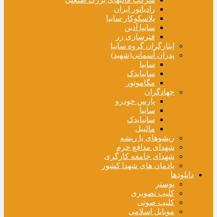
رادیاتور ایران
پلاسکوکار سایپا
سایپا آذین
فنرسازی زر
ایثارگران گروه سایپا
پدران آسمانی(شهید)
سایپا
سایپایدک
مگاموتور
جهادگران
پارس خودرو
سایپا
سایپایدک
مالیبل
ریشوهای با ریشه
شهدای مدافع حرم
شهدای جامعه کارگری
یادمان های شهدا کشور
دانلودها
پوستر
کلیپ تصویری
کلیپ صوتی
موبایل اسلامی