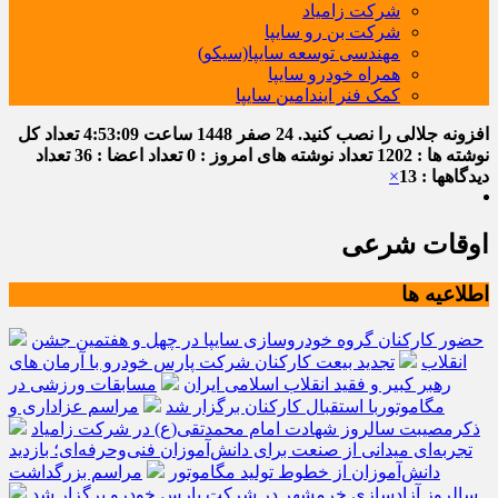
شرکت زامیاد
شرکت بن رو سایپا
مهندسی توسعه سایپا(سیکو)
همراه خودرو سایپا
کمک فنر ایندامین سایپا
افزونه جلالی را نصب کنید.
24 صفر 1448
ساعت
4:53:10
تعداد کل
نوشته ها : 1202
تعداد نوشته های امروز : 0
تعداد اعضا : 36
تعداد
دیدگاهها : 13
×
اوقات شرعی
اطلاعیه ها
حضور کارکنان گروه خودروسازی سایپا در چهل و هفتمین جشن
انقلاب
تجدید بیعت کارکنان شرکت پارس خودرو با آرمان های
رهبر کبیر و فقید انقلاب اسلامی ایران
مسابقات ورزشی در
مگاموتوربا استقبال کارکنان برگزار شد
مراسم عزاداری و
ذکرمصیبت سالروز شهادت امام محمدتقی(ع) در شرکت زامیاد
تجربه‌ای میدانی از صنعت برای دانش‌آموزان فنی‌وحرفه‌ای؛ بازدید
دانش‌آموزان از خطوط تولید مگاموتور
مراسم بزرگداشت
سالروز آزادسازی خرمشهر در شرکت پارس خودرو برگزار شد