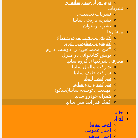
نرم افزار چند رسانه ای
نشریات
نشریات تخصصی
نشریه نارنجی سایپا
نشریه رضوان
پویش ها
کتابخوانی خانم مرضیه دباغ
کتابخوانی سلیمانی عزیز
#من_محمد(ص)_را_دوست_دارم
پویش کتابخوانی در منزل
معرفی شرکتهای گروه سایپا
شرکت مالیبل سایپا
شرکت طیف سایپا
شرکت زامیاد
شرکت بن رو سایپا
مهندسی توسعه سایپا(سیکو)
همراه خودرو سایپا
کمک فنر ایندامین سایپا
خانه
اخبار
اخبار سایپا
اخبار عمومی
اخبار مذهبی