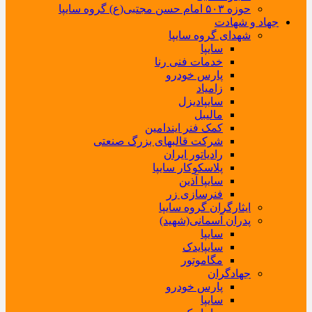
حوزه ۵۰۳ امام حسن مجتبی(ع) گروه سایپا
جهاد و شهادت
شهدای گروه سایپا
سایپا
خدمات فنی رنا
پارس خودرو
زامیاد
سایپادیزل
مالیبل
کمک فنر ایندامین
شرکت قالبهای بزرگ صنعتی
رادیاتور ایران
پلاسکوکار سایپا
سایپا آذین
فنرسازی زر
ایثارگران گروه سایپا
پدران آسمانی(شهید)
سایپا
سایپایدک
مگاموتور
جهادگران
پارس خودرو
سایپا