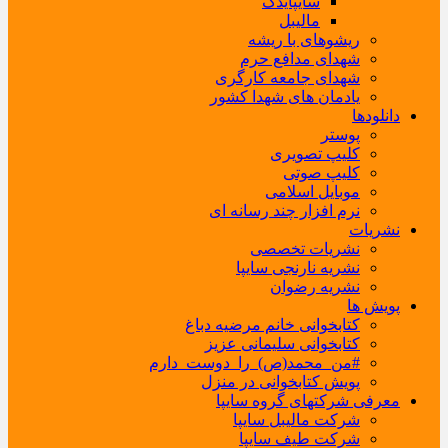
سایپایدک
مالیبل
ریشوهای با ریشه
شهدای مدافع حرم
شهدای جامعه کارگری
یادمان های شهدا کشور
دانلودها
پوستر
کلیپ تصویری
کلیپ صوتی
موبایل اسلامی
نرم افزار چند رسانه ای
نشریات
نشریات تخصصی
نشریه نارنجی سایپا
نشریه رضوان
پویش ها
کتابخوانی خانم مرضیه دباغ
کتابخوانی سلیمانی عزیز
#من_محمد(ص)_را_دوست_دارم
پویش کتابخوانی در منزل
معرفی شرکتهای گروه سایپا
شرکت مالیبل سایپا
شرکت طیف سایپا