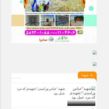
یاد شهدا
شهید”عباس ورامینی”؛شهیدی که مرد
عمل بود