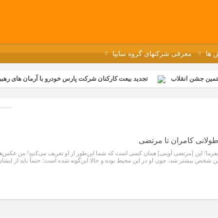
 ها
معرفی شرکتهای گروه سایپا
تمین جشن انقلاب
تجدید بیعت کارکنان شرکت پارس خودرو با آرمان های رهبر 
گزار شد
مراسم عزاداری و ذکرمصیبت سالروز شهادت امام محمدتقی(ع) در 
رفه‌ای؛ بازدید دانش‌آموزان از خطوط تولید مگاموتور
مراسم بزرگداشت سالر
ازخانه فاطمیه مگاموتور
تیم شهدای مگاموتور در بزرگترین مسابقات گل ک
طولانی کامران تا مرتضی
ت: بفرما! این [مرتضی آوینی] همان کسی است که شما این‌طور از او تعریف می‌کنید! من عکس‌ها
 این شخص بیشتر شد، چون او در این محیط بوده و حالا این‌گونه شده است؛ حتماً باید از ایشان