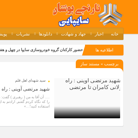
خانه
اخبار
جهاد و شهادت
دانلودها
نشریات
پویش
حضور کارکنان گروه خودروسازی سایپا در چهل و هف
اطلاعیه ها
مسابقات ورزشی در مگاموتوربا استقبال کارکنان بر
برچسب » مستند ساز
تجربه‌ای میدانی از صنعت برای دانش‌آموزان فنی‌وح
مراسم گرامیداشت سالروز آزادسازی خرمشهر در نم
سید شهدای اهل قلم
شهید مرتضی آوینی : راه 
..... آن آقا به من ( رهبری ) گف
را که نگاه کردم گفتم, ارادتم به
استفاده کنید!…»
4 سال قبل