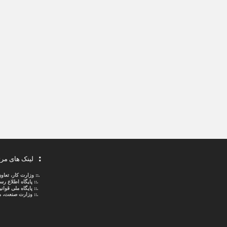
لینک های مر
.::
وزارت کار، تعاو
.::
پایگاه اطلاع ر
.::
پایگاه ملی قوا
.:: وزارت صنعت، م