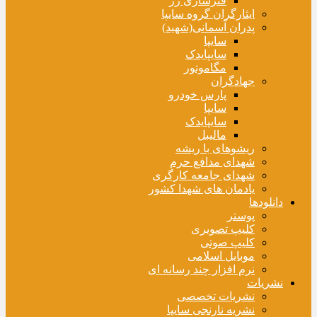
فنرسازی زر
ایثارگران گروه سایپا
پدران آسمانی(شهید)
سایپا
سایپایدک
مگاموتور
جهادگران
پارس خودرو
سایپا
سایپایدک
مالیبل
ریشوهای با ریشه
شهدای مدافع حرم
شهدای جامعه کارگری
یادمان های شهدا کشور
دانلودها
پوستر
کلیپ تصویری
کلیپ صوتی
موبایل اسلامی
نرم افزار چند رسانه ای
نشریات
نشریات تخصصی
نشریه نارنجی سایپا