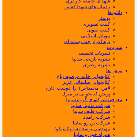
شهدای جامعه کارگری
یادمان های شهدا کشور
دانلودها
پوستر
کلیپ تصویری
کلیپ صوتی
موبایل اسلامی
نرم افزار چند رسانه ای
نشریات
نشریات تخصصی
نشریه نارنجی سایپا
نشریه رضوان
پویش ها
کتابخوانی خانم مرضیه دباغ
کتابخوانی سلیمانی عزیز
#من_محمد(ص)_را_دوست_دارم
پویش کتابخوانی در منزل
معرفی شرکتهای گروه سایپا
شرکت مالیبل سایپا
شرکت طیف سایپا
شرکت زامیاد
شرکت بن رو سایپا
مهندسی توسعه سایپا(سیکو)
همراه خودرو سایپا