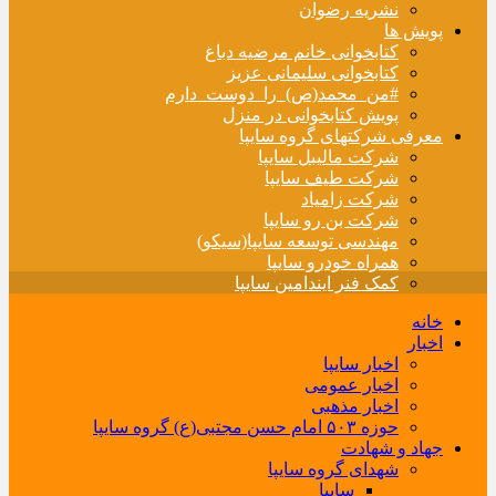
نشریه رضوان
پویش ها
کتابخوانی خانم مرضیه دباغ
کتابخوانی سلیمانی عزیز
#من_محمد(ص)_را_دوست_دارم
پویش کتابخوانی در منزل
معرفی شرکتهای گروه سایپا
شرکت مالیبل سایپا
شرکت طیف سایپا
شرکت زامیاد
شرکت بن رو سایپا
مهندسی توسعه سایپا(سیکو)
همراه خودرو سایپا
کمک فنر ایندامین سایپا
خانه
اخبار
اخبار سایپا
اخبار عمومی
اخبار مذهبی
حوزه ۵۰۳ امام حسن مجتبی(ع) گروه سایپا
جهاد و شهادت
شهدای گروه سایپا
سایپا