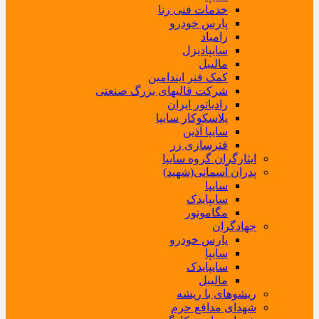
خدمات فنی رنا
پارس خودرو
زامیاد
سایپادیزل
مالیبل
کمک فنر ایندامین
شرکت قالبهای بزرگ صنعتی
رادیاتور ایران
پلاسکوکار سایپا
سایپا آذین
فنرسازی زر
ایثارگران گروه سایپا
پدران آسمانی(شهید)
سایپا
سایپایدک
مگاموتور
جهادگران
پارس خودرو
سایپا
سایپایدک
مالیبل
ریشوهای با ریشه
شهدای مدافع حرم