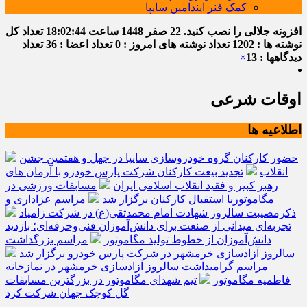
کمک فنر ایندامین سایپا
افزونه جلالی را نصب کنید.
22 صفر 1448
ساعت
18:02:45
تعداد کل
نوشته ها : 1202
تعداد نوشته های امروز : 0
تعداد اعضا : 36
تعداد
دیدگاهها : 13
×
اوقات شرعی
اطلاعیه ها
حضور کارکنان گروه خودروسازی سایپا در چهل و هفتمین جشن
انقلاب
تجدید بیعت کارکنان شرکت پارس خودرو با آرمان های
رهبر کبیر و فقید انقلاب اسلامی ایران
مسابقات ورزشی در
مگاموتوربا استقبال کارکنان برگزار شد
مراسم عزاداری و
ذکرمصیبت سالروز شهادت امام محمدتقی(ع) در شرکت زامیاد
تجربه‌ای میدانی از صنعت برای دانش‌آموزان فنی‌وحرفه‌ای؛ بازدید
دانش‌آموزان از خطوط تولید مگاموتور
مراسم بزرگداشت
سالروز آزادسازی خرمشهر در شرکت پارس خودرو برگزار شد
مراسم گرامیداشت سالروز آزادسازی خرمشهر در نمازخانه
فاطمیه مگاموتور
تیم شهدای مگاموتور در بزرگترین مسابقات
گل کوچک جهان شرکت کرد