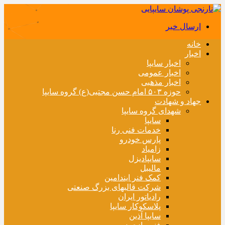
ارسال خبر
خانه
اخبار
اخبار سایپا
اخبار عمومی
اخبار مذهبی
حوزه ۵۰۳ امام حسن مجتبی(ع) گروه سایپا
جهاد و شهادت
شهدای گروه سایپا
سایپا
خدمات فنی رنا
پارس خودرو
زامیاد
سایپادیزل
مالیبل
کمک فنر ایندامین
شرکت قالبهای بزرگ صنعتی
رادیاتور ایران
پلاسکوکار سایپا
سایپا آذین