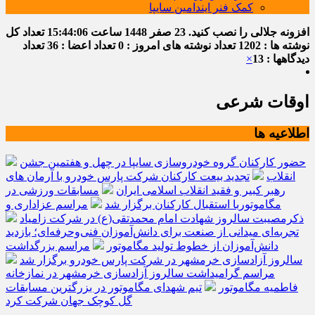
کمک فنر ایندامین سایپا
افزونه جلالی را نصب کنید.
23 صفر 1448
ساعت
15:44:07
تعداد کل
نوشته ها : 1202
تعداد نوشته های امروز : 0
تعداد اعضا : 36
تعداد
دیدگاهها : 13
×
اوقات شرعی
اطلاعیه ها
حضور کارکنان گروه خودروسازی سایپا در چهل و هفتمین جشن
انقلاب
تجدید بیعت کارکنان شرکت پارس خودرو با آرمان های
رهبر کبیر و فقید انقلاب اسلامی ایران
مسابقات ورزشی در
مگاموتوربا استقبال کارکنان برگزار شد
مراسم عزاداری و
ذکرمصیبت سالروز شهادت امام محمدتقی(ع) در شرکت زامیاد
تجربه‌ای میدانی از صنعت برای دانش‌آموزان فنی‌وحرفه‌ای؛ بازدید
دانش‌آموزان از خطوط تولید مگاموتور
مراسم بزرگداشت
سالروز آزادسازی خرمشهر در شرکت پارس خودرو برگزار شد
مراسم گرامیداشت سالروز آزادسازی خرمشهر در نمازخانه
فاطمیه مگاموتور
تیم شهدای مگاموتور در بزرگترین مسابقات
گل کوچک جهان شرکت کرد