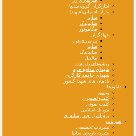
فنرسازی زر
ایثارگران گروه سایپا
پدران آسمانی(شهید)
سایپا
سایپایدک
مگاموتور
جهادگران
پارس خودرو
سایپا
سایپایدک
مالیبل
ریشوهای با ریشه
شهدای مدافع حرم
شهدای جامعه کارگری
یادمان های شهدا کشور
دانلودها
پوستر
کلیپ تصویری
کلیپ صوتی
موبایل اسلامی
نرم افزار چند رسانه ای
نشریات
نشریات تخصصی
نشریه نارنجی سایپا