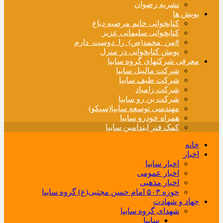
نشریه رضوان
پویش ها
کتابخوانی خانم مرضیه دباغ
کتابخوانی سلیمانی عزیز
#من_محمد(ص)_را_دوست_دارم
پویش کتابخوانی در منزل
معرفی شرکتهای گروه سایپا
شرکت مالیبل سایپا
شرکت طیف سایپا
شرکت زامیاد
شرکت بن رو سایپا
مهندسی توسعه سایپا(سیکو)
همراه خودرو سایپا
کمک فنر ایندامین سایپا
خانه
اخبار
اخبار سایپا
اخبار عمومی
اخبار مذهبی
حوزه ۵۰۳ امام حسن مجتبی(ع) گروه سایپا
جهاد و شهادت
شهدای گروه سایپا
سایپا