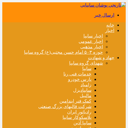
ارسال خبر
خانه
اخبار
اخبار سایپا
اخبار عمومی
اخبار مذهبی
حوزه ۵۰۳ امام حسن مجتبی(ع) گروه سایپا
جهاد و شهادت
شهدای گروه سایپا
سایپا
خدمات فنی رنا
پارس خودرو
زامیاد
سایپادیزل
مالیبل
کمک فنر ایندامین
شرکت قالبهای بزرگ صنعتی
رادیاتور ایران
پلاسکوکار سایپا
سایپا آذین