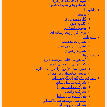
شهدای جامعه کارگری
یادمان های شهدا کشور
دانلودها
پوستر
کلیپ تصویری
کلیپ صوتی
موبایل اسلامی
نرم افزار چند رسانه ای
نشریات
نشریات تخصصی
نشریه نارنجی سایپا
نشریه رضوان
پویش ها
کتابخوانی خانم مرضیه دباغ
کتابخوانی سلیمانی عزیز
#من_محمد(ص)_را_دوست_دارم
پویش کتابخوانی در منزل
معرفی شرکتهای گروه سایپا
شرکت مالیبل سایپا
شرکت طیف سایپا
شرکت زامیاد
شرکت بن رو سایپا
مهندسی توسعه سایپا(سیکو)
همراه خودرو سایپا