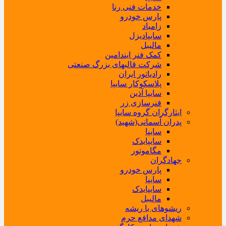
خدمات فنی رنا
پارس خودرو
زامیاد
سایپادیزل
مالیبل
کمک فنر ایندامین
شرکت قالبهای بزرگ صنعتی
رادیاتور ایران
پلاسکوکار سایپا
سایپا آذین
فنرسازی زر
ایثارگران گروه سایپا
پدران آسمانی(شهید)
سایپا
سایپایدک
مگاموتور
جهادگران
پارس خودرو
سایپا
سایپایدک
مالیبل
ریشوهای با ریشه
شهدای مدافع حرم