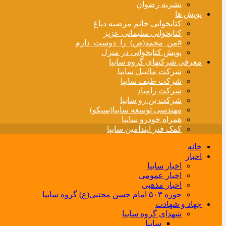
نشریه رضوان
پویش ها
کتابخوانی خانم مرضیه دباغ
کتابخوانی سلیمانی عزیز
#من_محمد(ص)_را_دوست_دارم
پویش کتابخوانی در منزل
معرفی شرکتهای گروه سایپا
شرکت مالیبل سایپا
شرکت طیف سایپا
شرکت زامیاد
شرکت بن رو سایپا
مهندسی توسعه سایپا(سیکو)
همراه خودرو سایپا
کمک فنر ایندامین سایپا
خانه
اخبار
اخبار سایپا
اخبار عمومی
اخبار مذهبی
حوزه ۵۰۳ امام حسن مجتبی(ع) گروه سایپا
جهاد و شهادت
شهدای گروه سایپا
سایپا