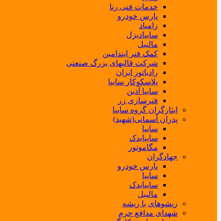
خدمات فنی رنا
پارس خودرو
زامیاد
سایپادیزل
مالیبل
کمک فنر ایندامین
شرکت قالبهای بزرگ صنعتی
رادیاتور ایران
پلاسکوکار سایپا
سایپا آذین
فنرسازی زر
ایثارگران گروه سایپا
پدران آسمانی(شهید)
سایپا
سایپایدک
مگاموتور
جهادگران
پارس خودرو
سایپا
سایپایدک
مالیبل
ریشوهای با ریشه
شهدای مدافع حرم