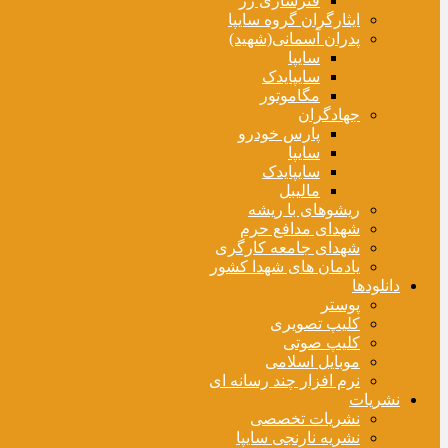
فنرسازی زر
ایثارگران گروه سایپا
پدران آسمانی(شهید)
سایپا
سایپایدک
مگاموتور
جهادگران
پارس خودرو
سایپا
سایپایدک
مالیبل
ریشوهای با ریشه
شهدای مدافع حرم
شهدای جامعه کارگری
یادمان های شهدا کشور
دانلودها
پوستر
کلیپ تصویری
کلیپ صوتی
موبایل اسلامی
نرم افزار چند رسانه ای
نشریات
نشریات تخصصی
نشریه نارنجی سایپا