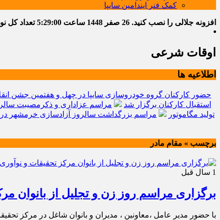
کمک فنر ایندامین سایپا
افزونه جلالی را نصب کنید.
26 صفر 1448
ساعت
5:29:01
تعداد کل نوشته
اوقات شرعی
اطلاعیه ها
حضور کارکنان گروه خودروسازی سایپا در چهل و هفتمین جشن انقل
استقبال کارکنان برگزار شد
مراسم عزاداری و ذکرمصیبت سالرو
تولید مگاموتور
مراسم بزرگداشت سالروز آزادسازی خرمشهر در 
برچسب » مقام مادر
1 سال قبل
️برگزاری مراسم روز زن و تجلیل از بانوان مرک
با حضور مدیر عامل ،معاونین ، مدیران و بانوان شاغل در مرکز تحق