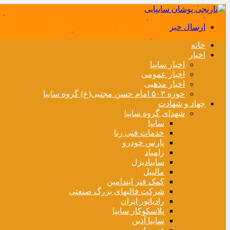
ارسال خبر
خانه
اخبار
اخبار سایپا
اخبار عمومی
اخبار مذهبی
حوزه ۵۰۳ امام حسن مجتبی(ع) گروه سایپا
جهاد و شهادت
شهدای گروه سایپا
سایپا
خدمات فنی رنا
پارس خودرو
زامیاد
سایپادیزل
مالیبل
کمک فنر ایندامین
شرکت قالبهای بزرگ صنعتی
رادیاتور ایران
پلاسکوکار سایپا
سایپا آذین