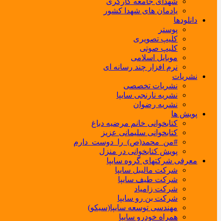
شهدای جامعه کارگری
یادمان های شهدا کشور
دانلودها
پوستر
کلیپ تصویری
کلیپ صوتی
موبایل اسلامی
نرم افزار چند رسانه ای
نشریات
نشریات تخصصی
نشریه نارنجی سایپا
نشریه رضوان
پویش ها
کتابخوانی خانم مرضیه دباغ
کتابخوانی سلیمانی عزیز
#من_محمد(ص)_را_دوست_دارم
پویش کتابخوانی در منزل
معرفی شرکتهای گروه سایپا
شرکت مالیبل سایپا
شرکت طیف سایپا
شرکت زامیاد
شرکت بن رو سایپا
مهندسی توسعه سایپا(سیکو)
همراه خودرو سایپا