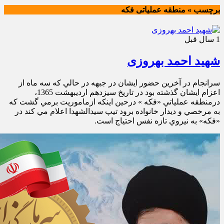
برچسب » منطقه عملیاتی فکه
1 سال قبل
شهید احمد بهروزی
سرانجام در آخرين حضور ايشان در جبهه در حالي كه سه ماه از
اعزام ايشان گذشته بود در تاريخ سیزدهم اردیبهشت 1365،
درمنطقه عملياتي «فكه » درحين اينكه ازماموريت برمي گشت كه
به مرخصي و دیدار خانواده برود تيپ سيدالشهدا اعلام مي كند در
«فكه» به نيروي تازه نفس احتياج است.