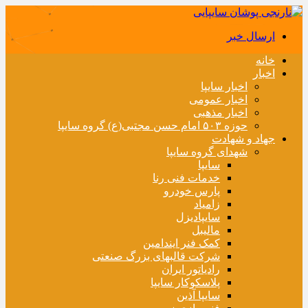
ارسال خبر
خانه
اخبار
اخبار سایپا
اخبار عمومی
اخبار مذهبی
حوزه ۵۰۳ امام حسن مجتبی(ع) گروه سایپا
جهاد و شهادت
شهدای گروه سایپا
سایپا
خدمات فنی رنا
پارس خودرو
زامیاد
سایپادیزل
مالیبل
کمک فنر ایندامین
شرکت قالبهای بزرگ صنعتی
رادیاتور ایران
پلاسکوکار سایپا
سایپا آذین