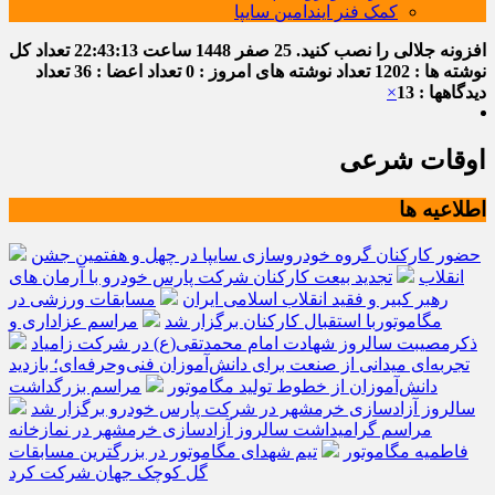
کمک فنر ایندامین سایپا
افزونه جلالی را نصب کنید.
25 صفر 1448
ساعت
22:43:14
تعداد کل
نوشته ها : 1202
تعداد نوشته های امروز : 0
تعداد اعضا : 36
تعداد
دیدگاهها : 13
×
اوقات شرعی
اطلاعیه ها
حضور کارکنان گروه خودروسازی سایپا در چهل و هفتمین جشن
انقلاب
تجدید بیعت کارکنان شرکت پارس خودرو با آرمان های
رهبر کبیر و فقید انقلاب اسلامی ایران
مسابقات ورزشی در
مگاموتوربا استقبال کارکنان برگزار شد
مراسم عزاداری و
ذکرمصیبت سالروز شهادت امام محمدتقی(ع) در شرکت زامیاد
تجربه‌ای میدانی از صنعت برای دانش‌آموزان فنی‌وحرفه‌ای؛ بازدید
دانش‌آموزان از خطوط تولید مگاموتور
مراسم بزرگداشت
سالروز آزادسازی خرمشهر در شرکت پارس خودرو برگزار شد
مراسم گرامیداشت سالروز آزادسازی خرمشهر در نمازخانه
فاطمیه مگاموتور
تیم شهدای مگاموتور در بزرگترین مسابقات
گل کوچک جهان شرکت کرد