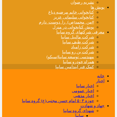
نشریه رضوان
پویش ها
کتابخوانی خانم مرضیه دباغ
کتابخوانی سلیمانی عزیز
#من_محمد(ص)_را_دوست_دارم
پویش کتابخوانی در منزل
معرفی شرکتهای گروه سایپا
شرکت مالیبل سایپا
شرکت طیف سایپا
شرکت زامیاد
شرکت بن رو سایپا
مهندسی توسعه سایپا(سیکو)
همراه خودرو سایپا
کمک فنر ایندامین سایپا
خانه
اخبار
اخبار سایپا
اخبار عمومی
اخبار مذهبی
حوزه ۵۰۳ امام حسن مجتبی(ع) گروه سایپا
جهاد و شهادت
شهدای گروه سایپا
سایپا