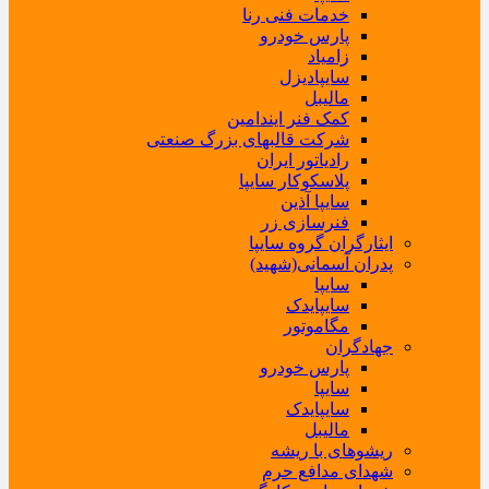
خدمات فنی رنا
پارس خودرو
زامیاد
سایپادیزل
مالیبل
کمک فنر ایندامین
شرکت قالبهای بزرگ صنعتی
رادیاتور ایران
پلاسکوکار سایپا
سایپا آذین
فنرسازی زر
ایثارگران گروه سایپا
پدران آسمانی(شهید)
سایپا
سایپایدک
مگاموتور
جهادگران
پارس خودرو
سایپا
سایپایدک
مالیبل
ریشوهای با ریشه
شهدای مدافع حرم