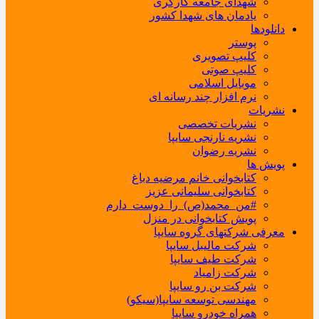
شهدای جامعه کارگری
یادمان های شهدا کشور
دانلودها
پوستر
کلیپ تصویری
کلیپ صوتی
موبایل اسلامی
نرم افزار چند رسانه ای
نشریات
نشریات تخصصی
نشریه نارنجی سایپا
نشریه رضوان
پویش ها
کتابخوانی خانم مرضیه دباغ
کتابخوانی سلیمانی عزیز
#من_محمد(ص)_را_دوست_دارم
پویش کتابخوانی در منزل
معرفی شرکتهای گروه سایپا
شرکت مالیبل سایپا
شرکت طیف سایپا
شرکت زامیاد
شرکت بن رو سایپا
مهندسی توسعه سایپا(سیکو)
همراه خودرو سایپا