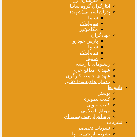
فنرسازی زر
ایثارگران گروه سایپا
پدران آسمانی(شهید)
سایپا
سایپایدک
مگاموتور
جهادگران
پارس خودرو
سایپا
سایپایدک
مالیبل
ریشوهای با ریشه
شهدای مدافع حرم
شهدای جامعه کارگری
یادمان های شهدا کشور
دانلودها
پوستر
کلیپ تصویری
کلیپ صوتی
موبایل اسلامی
نرم افزار چند رسانه ای
نشریات
نشریات تخصصی
نشریه نارنجی سایپا