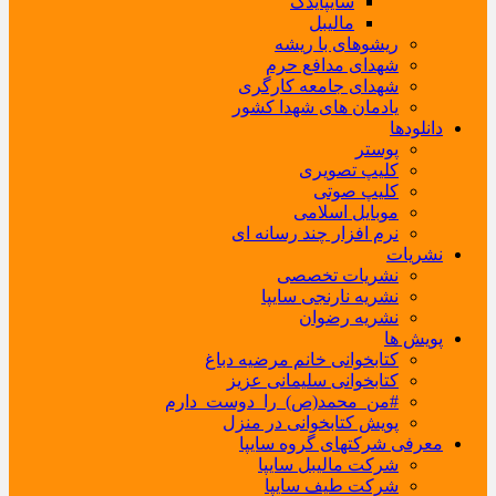
سایپایدک
مالیبل
ریشوهای با ریشه
شهدای مدافع حرم
شهدای جامعه کارگری
یادمان های شهدا کشور
دانلودها
پوستر
کلیپ تصویری
کلیپ صوتی
موبایل اسلامی
نرم افزار چند رسانه ای
نشریات
نشریات تخصصی
نشریه نارنجی سایپا
نشریه رضوان
پویش ها
کتابخوانی خانم مرضیه دباغ
کتابخوانی سلیمانی عزیز
#من_محمد(ص)_را_دوست_دارم
پویش کتابخوانی در منزل
معرفی شرکتهای گروه سایپا
شرکت مالیبل سایپا
شرکت طیف سایپا