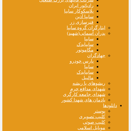
رادیاتور ایران
پلاسکوکار سایپا
سایپا آذین
فنرسازی زر
ایثارگران گروه سایپا
پدران آسمانی(شهید)
سایپا
سایپایدک
مگاموتور
جهادگران
پارس خودرو
سایپا
سایپایدک
مالیبل
ریشوهای با ریشه
شهدای مدافع حرم
شهدای جامعه کارگری
یادمان های شهدا کشور
دانلودها
پوستر
کلیپ تصویری
کلیپ صوتی
موبایل اسلامی