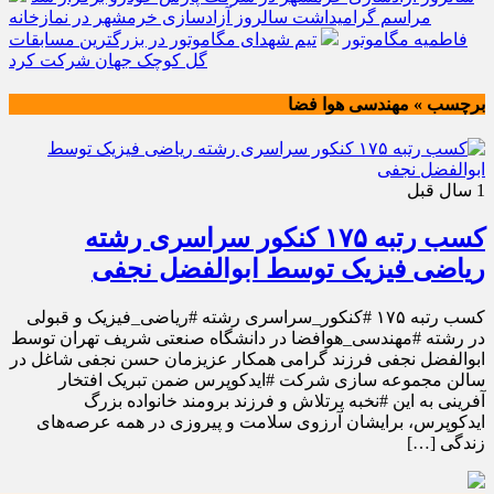
مراسم گرامیداشت سالروز آزادسازی خرمشهر در نمازخانه
فاطمیه مگاموتور
تیم شهدای مگاموتور در بزرگترین مسابقات
گل کوچک جهان شرکت کرد
برچسب » مهندسی هوا فضا
1 سال قبل
کسب رتبه ۱۷۵ کنکور سراسری رشته
ریاضی فیزیک توسط ابوالفضل نجفی
کسب رتبه ۱۷۵ #کنکور_سراسری رشته #ریاضی_فیزیک و قبولی
در رشته #مهندسی_هوافضا در دانشگاه صنعتی شریف تهران توسط
ابوالفضل نجفی فرزند گرامی همکار عزیزمان حسن نجفی شاغل در
سالن مجموعه سازی شرکت #ایدکوپرس ضمن تبریک افتخار
آفرینی به این #نخبه پرتلاش و فرزند برومند خانواده بزرگ
ایدکوپرس، برایشان آرزوی سلامت و پیروزی در همه عرصه‌های
زندگی […]