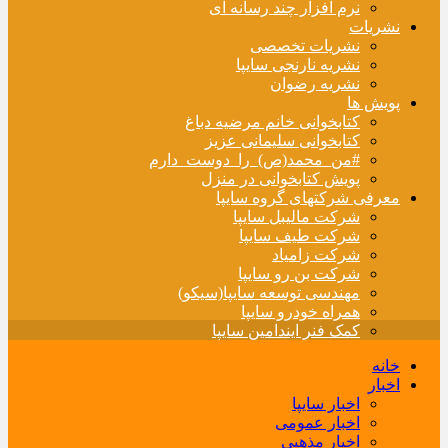
نرم افزار چند رسانه ای
نشریات
نشریات تخصصی
نشریه نارنجی سایپا
نشریه رضوان
پویش ها
کتابخوانی خانم مرضیه دباغ
کتابخوانی سلیمانی عزیز
#من_محمد(ص)_را_دوست_دارم
پویش کتابخوانی در منزل
معرفی شرکتهای گروه سایپا
شرکت مالیبل سایپا
شرکت طیف سایپا
شرکت زامیاد
شرکت بن رو سایپا
مهندسی توسعه سایپا(سیکو)
همراه خودرو سایپا
کمک فنر ایندامین سایپا
خانه
اخبار
اخبار سایپا
اخبار عمومی
اخبار مذهبی