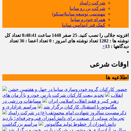
شرکت زامیاد
شرکت بن رو سایپا
مهندسی توسعه سایپا(سیکو)
همراه خودرو سایپا
کمک فنر ایندامین سایپا
افزونه جلالی را نصب کنید.
25 صفر 1448
ساعت
8:48:42
تعداد کل
نوشته ها : 1202
تعداد نوشته های امروز : 0
تعداد اعضا : 36
تعداد
دیدگاهها : 13
×
اوقات شرعی
اطلاعیه ها
حضور کارکنان گروه خودروسازی سایپا در چهل و هفتمین جشن
انقلاب
تجدید بیعت کارکنان شرکت پارس خودرو با آرمان های
رهبر کبیر و فقید انقلاب اسلامی ایران
مسابقات ورزشی در
مگاموتوربا استقبال کارکنان برگزار شد
مراسم عزاداری و
ذکرمصیبت سالروز شهادت امام محمدتقی(ع) در شرکت زامیاد
تجربه‌ای میدانی از صنعت برای دانش‌آموزان فنی‌وحرفه‌ای؛ بازدید
دانش‌آموزان از خطوط تولید مگاموتور
مراسم بزرگداشت
سالروز آزادسازی خرمشهر در شرکت پارس خودرو برگزار شد