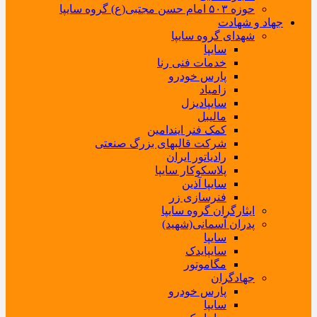
حوزه ۵۰۳ امام حسن مجتبی(ع) گروه سایپا
جهاد و شهادت
شهدای گروه سایپا
سایپا
خدمات فنی رنا
پارس خودرو
زامیاد
سایپادیزل
مالیبل
کمک فنر ایندامین
شرکت قالبهای بزرگ صنعتی
رادیاتور ایران
پلاسکوکار سایپا
سایپا آذین
فنرسازی زر
ایثارگران گروه سایپا
پدران آسمانی(شهید)
سایپا
سایپایدک
مگاموتور
جهادگران
پارس خودرو
سایپا