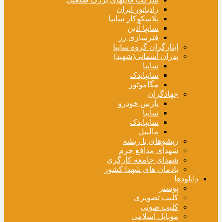
رادیاتور ایران
پلاسکوکار سایپا
سایپا آذین
فنرسازی زر
ایثارگران گروه سایپا
پدران آسمانی(شهید)
سایپا
سایپایدک
مگاموتور
جهادگران
پارس خودرو
سایپا
سایپایدک
مالیبل
ریشوهای با ریشه
شهدای مدافع حرم
شهدای جامعه کارگری
یادمان های شهدا کشور
دانلودها
پوستر
کلیپ تصویری
کلیپ صوتی
موبایل اسلامی