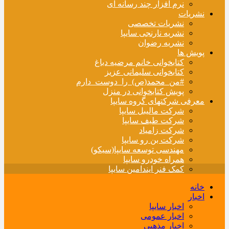
نرم افزار چند رسانه ای
نشریات
نشریات تخصصی
نشریه نارنجی سایپا
نشریه رضوان
پویش ها
کتابخوانی خانم مرضیه دباغ
کتابخوانی سلیمانی عزیز
#من_محمد(ص)_را_دوست_دارم
پویش کتابخوانی در منزل
معرفی شرکتهای گروه سایپا
شرکت مالیبل سایپا
شرکت طیف سایپا
شرکت زامیاد
شرکت بن رو سایپا
مهندسی توسعه سایپا(سیکو)
همراه خودرو سایپا
کمک فنر ایندامین سایپا
خانه
اخبار
اخبار سایپا
اخبار عمومی
اخبار مذهبی