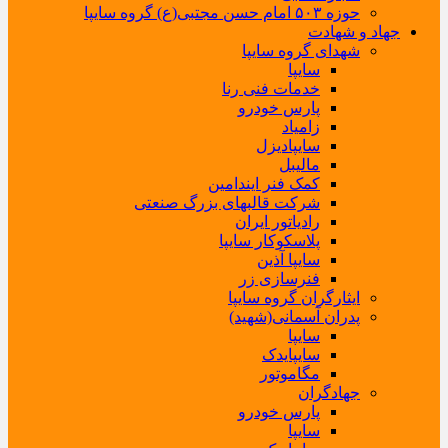
حوزه ۵۰۳ امام حسن مجتبی(ع) گروه سایپا
جهاد و شهادت
شهدای گروه سایپا
سایپا
خدمات فنی رنا
پارس خودرو
زامیاد
سایپادیزل
مالیبل
کمک فنر ایندامین
شرکت قالبهای بزرگ صنعتی
رادیاتور ایران
پلاسکوکار سایپا
سایپا آذین
فنرسازی زر
ایثارگران گروه سایپا
پدران آسمانی(شهید)
سایپا
سایپایدک
مگاموتور
جهادگران
پارس خودرو
سایپا