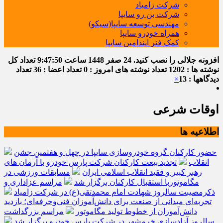
شرکت زامیاد
شرکت بن رو سایپا
مهندسی توسعه سایپا(سیکو)
همراه خودرو سایپا
کمک فنر ایندامین سایپا
افزونه جلالی را نصب کنید.
24 صفر 1448
ساعت
9:47:51
تعداد کل
نوشته ها : 1202
تعداد نوشته های امروز : 0
تعداد اعضا : 36
تعداد
دیدگاهها : 13
×
اوقات شرعی
اطلاعیه ها
حضور کارکنان گروه خودروسازی سایپا در چهل و هفتمین جشن
انقلاب
تجدید بیعت کارکنان شرکت پارس خودرو با آرمان های
رهبر کبیر و فقید انقلاب اسلامی ایران
مسابقات ورزشی در
مگاموتوربا استقبال کارکنان برگزار شد
مراسم عزاداری و
ذکرمصیبت سالروز شهادت امام محمدتقی(ع) در شرکت زامیاد
تجربه‌ای میدانی از صنعت برای دانش‌آموزان فنی‌وحرفه‌ای؛ بازدید
دانش‌آموزان از خطوط تولید مگاموتور
مراسم بزرگداشت
سالروز آزادسازی خرمشهر در شرکت پارس خودرو برگزار شد