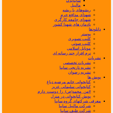
سایپایدک
مالیبل
ریشوهای با ریشه
شهدای مدافع حرم
شهدای جامعه کارگری
یادمان های شهدا کشور
دانلودها
پوستر
کلیپ تصویری
کلیپ صوتی
موبایل اسلامی
نرم افزار چند رسانه ای
نشریات
نشریات تخصصی
نشریه نارنجی سایپا
نشریه رضوان
پویش ها
کتابخوانی خانم مرضیه دباغ
کتابخوانی سلیمانی عزیز
#من_محمد(ص)_را_دوست_دارم
پویش کتابخوانی در منزل
معرفی شرکتهای گروه سایپا
شرکت مالیبل سایپا
شرکت طیف سایپا