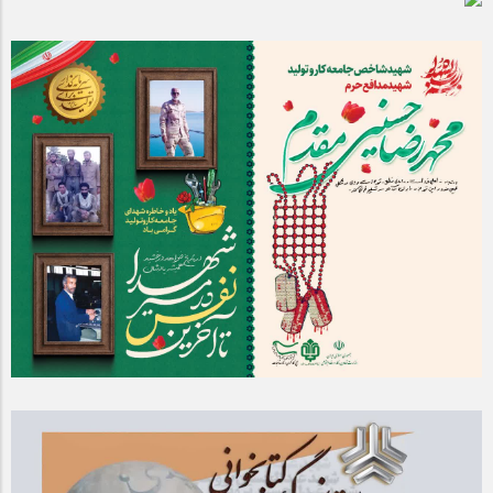
مراسم بزرگداشت سالروز آزادسازی خرمشهر در شرکت پارس خودرو
برگزار شد
مراسم گرامیداشت سالروز آزادسازی خرمشهر در نمازخانه فاطمیه
مگاموتور
تیم شهدای مگاموتور در بزرگترین مسابقات گل کوچک جهان شرکت
کرد