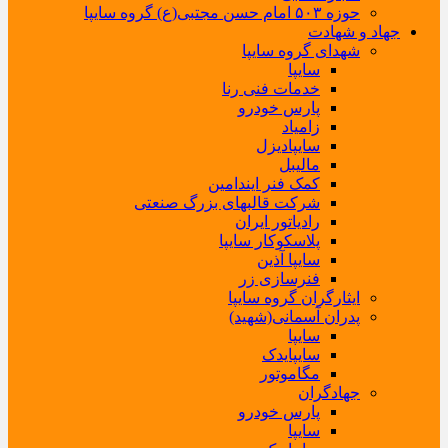
حوزه ۵۰۳ امام حسن مجتبی(ع) گروه سایپا
جهاد و شهادت
شهدای گروه سایپا
سایپا
خدمات فنی رنا
پارس خودرو
زامیاد
سایپادیزل
مالیبل
کمک فنر ایندامین
شرکت قالبهای بزرگ صنعتی
رادیاتور ایران
پلاسکوکار سایپا
سایپا آذین
فنرسازی زر
ایثارگران گروه سایپا
پدران آسمانی(شهید)
سایپا
سایپایدک
مگاموتور
جهادگران
پارس خودرو
سایپا