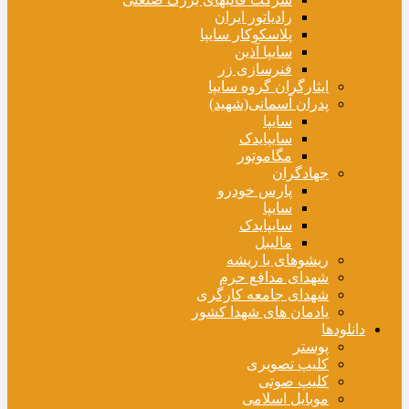
رادیاتور ایران
پلاسکوکار سایپا
سایپا آذین
فنرسازی زر
ایثارگران گروه سایپا
پدران آسمانی(شهید)
سایپا
سایپایدک
مگاموتور
جهادگران
پارس خودرو
سایپا
سایپایدک
مالیبل
ریشوهای با ریشه
شهدای مدافع حرم
شهدای جامعه کارگری
یادمان های شهدا کشور
دانلودها
پوستر
کلیپ تصویری
کلیپ صوتی
موبایل اسلامی