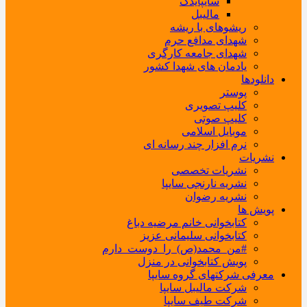
سایپایدک
مالیبل
ریشوهای با ریشه
شهدای مدافع حرم
شهدای جامعه کارگری
یادمان های شهدا کشور
دانلودها
پوستر
کلیپ تصویری
کلیپ صوتی
موبایل اسلامی
نرم افزار چند رسانه ای
نشریات
نشریات تخصصی
نشریه نارنجی سایپا
نشریه رضوان
پویش ها
کتابخوانی خانم مرضیه دباغ
کتابخوانی سلیمانی عزیز
#من_محمد(ص)_را_دوست_دارم
پویش کتابخوانی در منزل
معرفی شرکتهای گروه سایپا
شرکت مالیبل سایپا
شرکت طیف سایپا