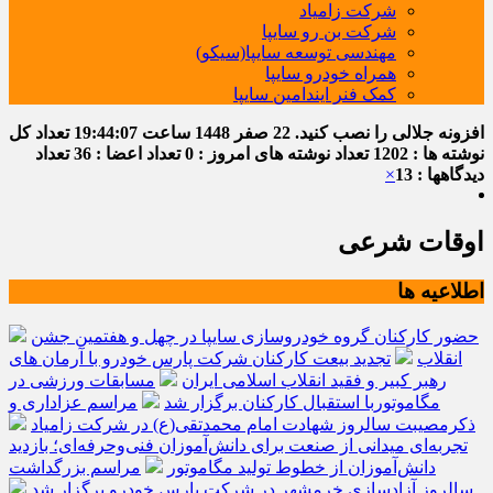
شرکت زامیاد
شرکت بن رو سایپا
مهندسی توسعه سایپا(سیکو)
همراه خودرو سایپا
کمک فنر ایندامین سایپا
افزونه جلالی را نصب کنید.
22 صفر 1448
ساعت
19:44:08
تعداد کل
نوشته ها : 1202
تعداد نوشته های امروز : 0
تعداد اعضا : 36
تعداد
دیدگاهها : 13
×
اوقات شرعی
اطلاعیه ها
حضور کارکنان گروه خودروسازی سایپا در چهل و هفتمین جشن
انقلاب
تجدید بیعت کارکنان شرکت پارس خودرو با آرمان های
رهبر کبیر و فقید انقلاب اسلامی ایران
مسابقات ورزشی در
مگاموتوربا استقبال کارکنان برگزار شد
مراسم عزاداری و
ذکرمصیبت سالروز شهادت امام محمدتقی(ع) در شرکت زامیاد
تجربه‌ای میدانی از صنعت برای دانش‌آموزان فنی‌وحرفه‌ای؛ بازدید
دانش‌آموزان از خطوط تولید مگاموتور
مراسم بزرگداشت
سالروز آزادسازی خرمشهر در شرکت پارس خودرو برگزار شد