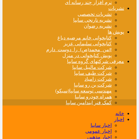
نرم افزار چند رسانه ای
نشریات
نشریات تخصصی
نشریه نارنجی سایپا
نشریه رضوان
پویش ها
کتابخوانی خانم مرضیه دباغ
کتابخوانی سلیمانی عزیز
#من_محمد(ص)_را_دوست_دارم
پویش کتابخوانی در منزل
معرفی شرکتهای گروه سایپا
شرکت مالیبل سایپا
شرکت طیف سایپا
شرکت زامیاد
شرکت بن رو سایپا
مهندسی توسعه سایپا(سیکو)
همراه خودرو سایپا
کمک فنر ایندامین سایپا
خانه
اخبار
اخبار سایپا
اخبار عمومی
اخبار مذهبی