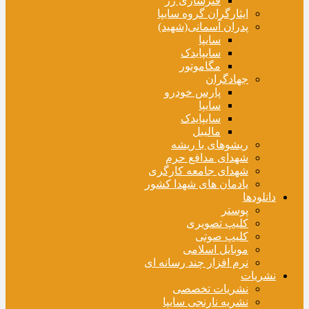
فنرسازی زر
ایثارگران گروه سایپا
پدران آسمانی(شهید)
سایپا
سایپایدک
مگاموتور
جهادگران
پارس خودرو
سایپا
سایپایدک
مالیبل
ریشوهای با ریشه
شهدای مدافع حرم
شهدای جامعه کارگری
یادمان های شهدا کشور
دانلودها
پوستر
کلیپ تصویری
کلیپ صوتی
موبایل اسلامی
نرم افزار چند رسانه ای
نشریات
نشریات تخصصی
نشریه نارنجی سایپا