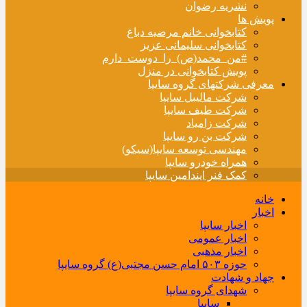
نشریه رضوان
پویش ها
کتابخوانی خانم مرضیه دباغ
کتابخوانی سلیمانی عزیز
#من_محمد(ص)_را_دوست_دارم
پویش کتابخوانی در منزل
معرفی شرکتهای گروه سایپا
شرکت مالیبل سایپا
شرکت طیف سایپا
شرکت زامیاد
شرکت بن رو سایپا
مهندسی توسعه سایپا(سیکو)
همراه خودرو سایپا
کمک فنر ایندامین سایپا
خانه
اخبار
اخبار سایپا
اخبار عمومی
اخبار مذهبی
حوزه ۵۰۳ امام حسن مجتبی(ع) گروه سایپا
جهاد و شهادت
شهدای گروه سایپا
سایپا