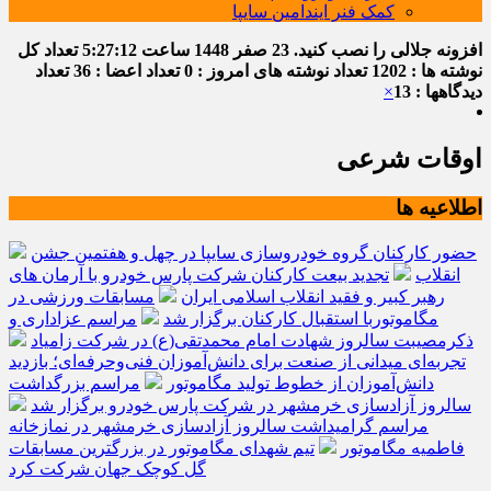
کمک فنر ایندامین سایپا
افزونه جلالی را نصب کنید.
23 صفر 1448
ساعت
5:27:12
تعداد کل
نوشته ها : 1202
تعداد نوشته های امروز : 0
تعداد اعضا : 36
تعداد
دیدگاهها : 13
×
اوقات شرعی
اطلاعیه ها
حضور کارکنان گروه خودروسازی سایپا در چهل و هفتمین جشن
انقلاب
تجدید بیعت کارکنان شرکت پارس خودرو با آرمان های
رهبر کبیر و فقید انقلاب اسلامی ایران
مسابقات ورزشی در
مگاموتوربا استقبال کارکنان برگزار شد
مراسم عزاداری و
ذکرمصیبت سالروز شهادت امام محمدتقی(ع) در شرکت زامیاد
تجربه‌ای میدانی از صنعت برای دانش‌آموزان فنی‌وحرفه‌ای؛ بازدید
دانش‌آموزان از خطوط تولید مگاموتور
مراسم بزرگداشت
سالروز آزادسازی خرمشهر در شرکت پارس خودرو برگزار شد
مراسم گرامیداشت سالروز آزادسازی خرمشهر در نمازخانه
فاطمیه مگاموتور
تیم شهدای مگاموتور در بزرگترین مسابقات
گل کوچک جهان شرکت کرد