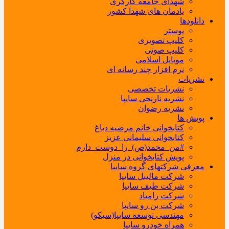
شهدای جامعه کارگری
یادمان های شهدا کشور
دانلودها
پوستر
کلیپ تصویری
کلیپ صوتی
موبایل اسلامی
نرم افزار چند رسانه ای
نشریات
نشریات تخصصی
نشریه نارنجی سایپا
نشریه رضوان
پویش ها
کتابخوانی خانم مرضیه دباغ
کتابخوانی سلیمانی عزیز
#من_محمد(ص)_را_دوست_دارم
پویش کتابخوانی در منزل
معرفی شرکتهای گروه سایپا
شرکت مالیبل سایپا
شرکت طیف سایپا
شرکت زامیاد
شرکت بن رو سایپا
مهندسی توسعه سایپا(سیکو)
همراه خودرو سایپا