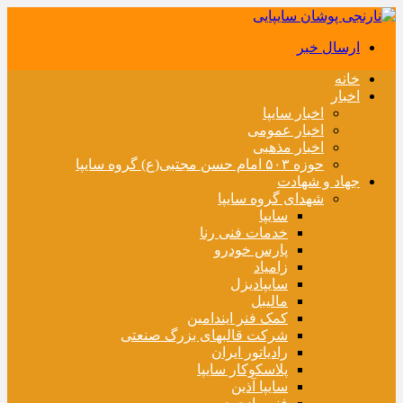
ارسال خبر
خانه
اخبار
اخبار سایپا
اخبار عمومی
اخبار مذهبی
حوزه ۵۰۳ امام حسن مجتبی(ع) گروه سایپا
جهاد و شهادت
شهدای گروه سایپا
سایپا
خدمات فنی رنا
پارس خودرو
زامیاد
سایپادیزل
مالیبل
کمک فنر ایندامین
شرکت قالبهای بزرگ صنعتی
رادیاتور ایران
پلاسکوکار سایپا
سایپا آذین