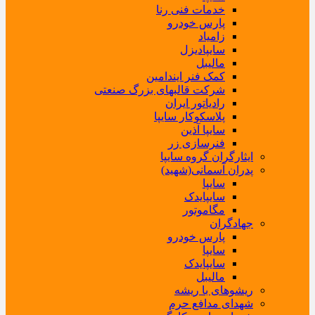
خدمات فنی رنا
پارس خودرو
زامیاد
سایپادیزل
مالیبل
کمک فنر ایندامین
شرکت قالبهای بزرگ صنعتی
رادیاتور ایران
پلاسکوکار سایپا
سایپا آذین
فنرسازی زر
ایثارگران گروه سایپا
پدران آسمانی(شهید)
سایپا
سایپایدک
مگاموتور
جهادگران
پارس خودرو
سایپا
سایپایدک
مالیبل
ریشوهای با ریشه
شهدای مدافع حرم