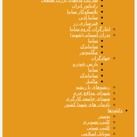
رادیاتور ایران
پلاسکوکار سایپا
سایپا آذین
فنرسازی زر
ایثارگران گروه سایپا
پدران آسمانی(شهید)
سایپا
سایپایدک
مگاموتور
جهادگران
پارس خودرو
سایپا
سایپایدک
مالیبل
ریشوهای با ریشه
شهدای مدافع حرم
شهدای جامعه کارگری
یادمان های شهدا کشور
دانلودها
پوستر
کلیپ تصویری
کلیپ صوتی
موبایل اسلامی