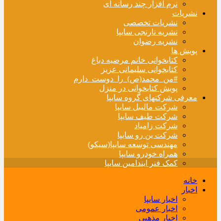
نرم افزار چند رسانه ای
نشریات
نشریات تخصصی
نشریه نارنجی سایپا
نشریه رضوان
پویش ها
کتابخوانی خانم مرضیه دباغ
کتابخوانی سلیمانی عزیز
#من_محمد(ص)_را_دوست_دارم
پویش کتابخوانی در منزل
معرفی شرکتهای گروه سایپا
شرکت مالیبل سایپا
شرکت طیف سایپا
شرکت زامیاد
شرکت بن رو سایپا
مهندسی توسعه سایپا(سیکو)
همراه خودرو سایپا
کمک فنر ایندامین سایپا
خانه
اخبار
اخبار سایپا
اخبار عمومی
اخبار مذهبی