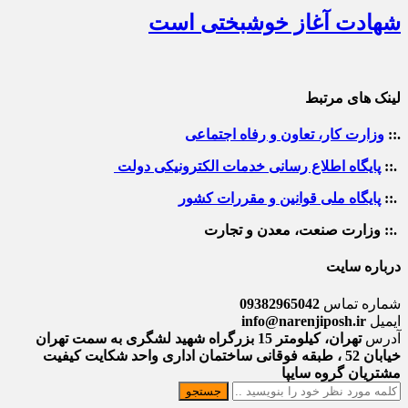
شهادت آغاز خوشبختی است
لینک های مرتبط
.::
وزارت کار، تعاون و رفاه اجتماعی
.::
پایگاه اطلاع رسانی خدمات الکترونیکی دولت
.::
پایگاه ملی قوانین و مقررات کشور
.:: وزارت صنعت، معدن و تجارت
درباره سایت
شماره تماس
09382965042
ایمیل
info@narenjiposh.ir
آدرس
تهران، کیلومتر 15 بزرگراه شهید لشگری به سمت تهران
خیابان 52 ، طبقه فوقانی ساختمان اداری واحد شکایت کیفیت
مشتریان گروه سایپا
جستجو