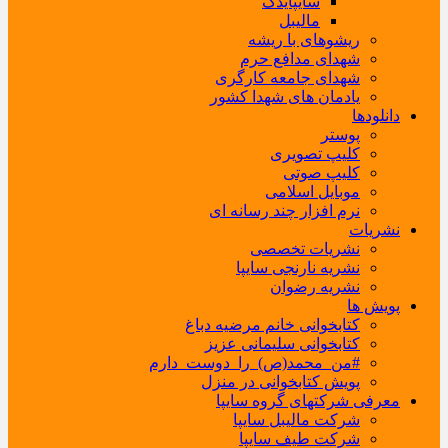
سایپایدک
مالیبل
ریشوهای با ریشه
شهدای مدافع حرم
شهدای جامعه کارگری
یادمان های شهدا کشور
دانلودها
پوستر
کلیپ تصویری
کلیپ صوتی
موبایل اسلامی
نرم افزار چند رسانه ای
نشریات
نشریات تخصصی
نشریه نارنجی سایپا
نشریه رضوان
پویش ها
کتابخوانی خانم مرضیه دباغ
کتابخوانی سلیمانی عزیز
#من_محمد(ص)_را_دوست_دارم
پویش کتابخوانی در منزل
معرفی شرکتهای گروه سایپا
شرکت مالیبل سایپا
شرکت طیف سایپا