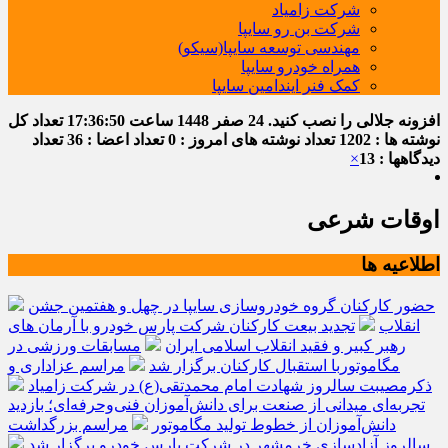
شرکت زامیاد
شرکت بن رو سایپا
مهندسی توسعه سایپا(سیکو)
همراه خودرو سایپا
کمک فنر ایندامین سایپا
افزونه جلالی را نصب کنید.
24 صفر 1448
ساعت
17:36:51
تعداد کل
نوشته ها : 1202
تعداد نوشته های امروز : 0
تعداد اعضا : 36
تعداد
دیدگاهها : 13
×
اوقات شرعی
اطلاعیه ها
حضور کارکنان گروه خودروسازی سایپا در چهل و هفتمین جشن
انقلاب
تجدید بیعت کارکنان شرکت پارس خودرو با آرمان های
رهبر کبیر و فقید انقلاب اسلامی ایران
مسابقات ورزشی در
مگاموتوربا استقبال کارکنان برگزار شد
مراسم عزاداری و
ذکرمصیبت سالروز شهادت امام محمدتقی(ع) در شرکت زامیاد
تجربه‌ای میدانی از صنعت برای دانش‌آموزان فنی‌وحرفه‌ای؛ بازدید
دانش‌آموزان از خطوط تولید مگاموتور
مراسم بزرگداشت
سالروز آزادسازی خرمشهر در شرکت پارس خودرو برگزار شد