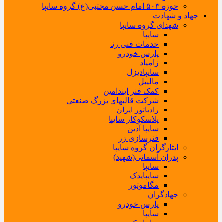
حوزه ۵۰۳ امام حسن مجتبی(ع) گروه سایپا
جهاد و شهادت
شهدای گروه سایپا
سایپا
خدمات فنی رنا
پارس خودرو
زامیاد
سایپادیزل
مالیبل
کمک فنر ایندامین
شرکت قالبهای بزرگ صنعتی
رادیاتور ایران
پلاسکوکار سایپا
سایپا آذین
فنرسازی زر
ایثارگران گروه سایپا
پدران آسمانی(شهید)
سایپا
سایپایدک
مگاموتور
جهادگران
پارس خودرو
سایپا