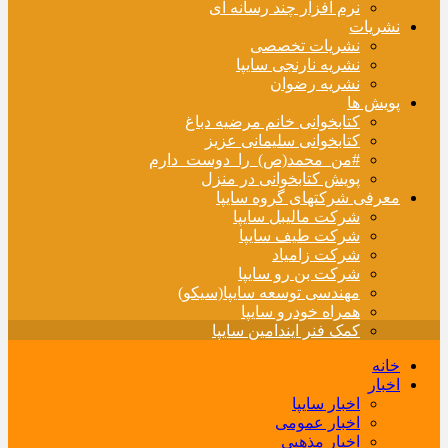
نرم افزار چند رسانه ای
نشریات
نشریات تخصصی
نشریه نارنجی سایپا
نشریه رضوان
پویش ها
کتابخوانی خانم مرضیه دباغ
کتابخوانی سلیمانی عزیز
#من_محمد(ص)_را_دوست_دارم
پویش کتابخوانی در منزل
معرفی شرکتهای گروه سایپا
شرکت مالیبل سایپا
شرکت طیف سایپا
شرکت زامیاد
شرکت بن رو سایپا
مهندسی توسعه سایپا(سیکو)
همراه خودرو سایپا
کمک فنر ایندامین سایپا
خانه
اخبار
اخبار سایپا
اخبار عمومی
اخبار مذهبی