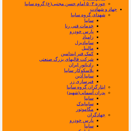
حوزه ۵۰۳ امام حسن مجتبی(ع) گروه سایپا
جهاد و شهادت
شهدای گروه سایپا
سایپا
خدمات فنی رنا
پارس خودرو
زامیاد
سایپادیزل
مالیبل
کمک فنر ایندامین
شرکت قالبهای بزرگ صنعتی
رادیاتور ایران
پلاسکوکار سایپا
سایپا آذین
فنرسازی زر
ایثارگران گروه سایپا
پدران آسمانی(شهید)
سایپا
سایپایدک
مگاموتور
جهادگران
پارس خودرو
سایپا