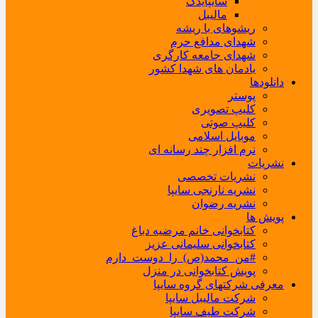
سایپایدک
مالیبل
ریشوهای با ریشه
شهدای مدافع حرم
شهدای جامعه کارگری
یادمان های شهدا کشور
دانلودها
پوستر
کلیپ تصویری
کلیپ صوتی
موبایل اسلامی
نرم افزار چند رسانه ای
نشریات
نشریات تخصصی
نشریه نارنجی سایپا
نشریه رضوان
پویش ها
کتابخوانی خانم مرضیه دباغ
کتابخوانی سلیمانی عزیز
#من_محمد(ص)_را_دوست_دارم
پویش کتابخوانی در منزل
معرفی شرکتهای گروه سایپا
شرکت مالیبل سایپا
شرکت طیف سایپا