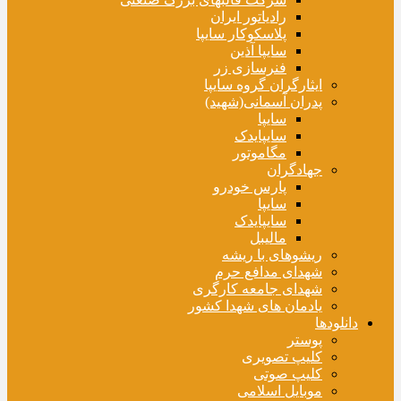
رادیاتور ایران
پلاسکوکار سایپا
سایپا آذین
فنرسازی زر
ایثارگران گروه سایپا
پدران آسمانی(شهید)
سایپا
سایپایدک
مگاموتور
جهادگران
پارس خودرو
سایپا
سایپایدک
مالیبل
ریشوهای با ریشه
شهدای مدافع حرم
شهدای جامعه کارگری
یادمان های شهدا کشور
دانلودها
پوستر
کلیپ تصویری
کلیپ صوتی
موبایل اسلامی