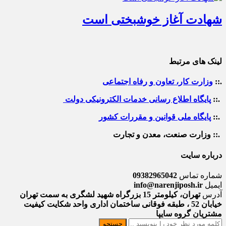
شهادت آغاز خوشبختی است
لینک های مرتبط
.::
وزارت کار، تعاون و رفاه اجتماعی
.::
پایگاه اطلاع رسانی خدمات الکترونیکی دولت
.::
پایگاه ملی قوانین و مقررات کشور
.:: وزارت صنعت، معدن و تجارت
درباره سایت
شماره تماس
09382965042
ایمیل
info@narenjiposh.ir
آدرس
تهران، کیلومتر 15 بزرگراه شهید لشگری به سمت تهران
خیابان 52 ، طبقه فوقانی ساختمان اداری واحد شکایت کیفیت
مشتریان گروه سایپا
جستجو