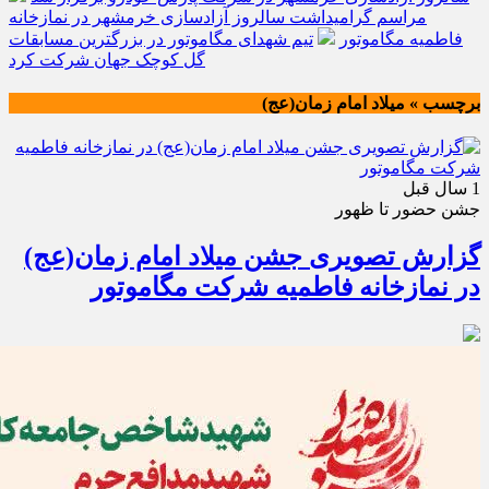
مراسم گرامیداشت سالروز آزادسازی خرمشهر در نمازخانه
فاطمیه مگاموتور
تیم شهدای مگاموتور در بزرگترین مسابقات
گل کوچک جهان شرکت کرد
برچسب » میلاد امام زمان(عج)
1 سال قبل
جشن حضور تا ظهور
گزارش تصویری جشن میلاد امام زمان(عج)
در نمازخانه فاطمیه شرکت مگاموتور