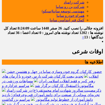
شرکت زامیاد
شرکت بن رو سایپا
مهندسی توسعه سایپا(سیکو)
همراه خودرو سایپا
کمک فنر ایندامین سایپا
افزونه جلالی را نصب کنید.
26 صفر 1448
ساعت
8:24:10
تعداد کل
نوشته ها : 1202
تعداد نوشته های امروز : 0
تعداد اعضا : 36
تعداد
دیدگاهها : 13
×
اوقات شرعی
اطلاعیه ها
حضور کارکنان گروه خودروسازی سایپا در چهل و هفتمین جشن
انقلاب
تجدید بیعت کارکنان شرکت پارس خودرو با آرمان های
رهبر کبیر و فقید انقلاب اسلامی ایران
مسابقات ورزشی در
مگاموتوربا استقبال کارکنان برگزار شد
مراسم عزاداری و
ذکرمصیبت سالروز شهادت امام محمدتقی(ع) در شرکت زامیاد
تجربه‌ای میدانی از صنعت برای دانش‌آموزان فنی‌وحرفه‌ای؛ بازدید
دانش‌آموزان از خطوط تولید مگاموتور
مراسم بزرگداشت
سالروز آزادسازی خرمشهر در شرکت پارس خودرو برگزار شد