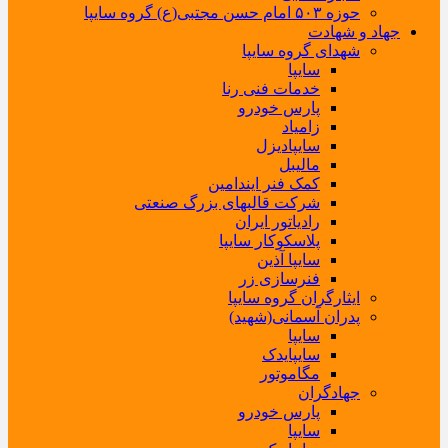
حوزه ۵۰۳ امام حسن مجتبی(ع) گروه سایپا
جهاد و شهادت
شهدای گروه سایپا
سایپا
خدمات فنی رنا
پارس خودرو
زامیاد
سایپادیزل
مالیبل
کمک فنر ایندامین
شرکت قالبهای بزرگ صنعتی
رادیاتور ایران
پلاسکوکار سایپا
سایپا آذین
فنرسازی زر
ایثارگران گروه سایپا
پدران آسمانی(شهید)
سایپا
سایپایدک
مگاموتور
جهادگران
پارس خودرو
سایپا