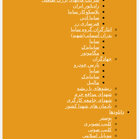
رادیاتور ایران
پلاسکوکار سایپا
سایپا آذین
فنرسازی زر
ایثارگران گروه سایپا
پدران آسمانی(شهید)
سایپا
سایپایدک
مگاموتور
جهادگران
پارس خودرو
سایپا
سایپایدک
مالیبل
ریشوهای با ریشه
شهدای مدافع حرم
شهدای جامعه کارگری
یادمان های شهدا کشور
دانلودها
پوستر
کلیپ تصویری
کلیپ صوتی
موبایل اسلامی