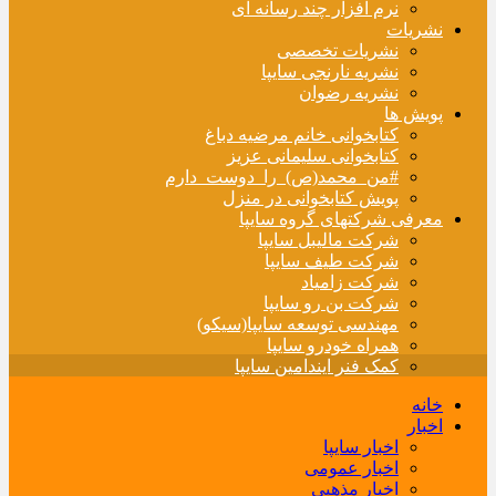
نرم افزار چند رسانه ای
نشریات
نشریات تخصصی
نشریه نارنجی سایپا
نشریه رضوان
پویش ها
کتابخوانی خانم مرضیه دباغ
کتابخوانی سلیمانی عزیز
#من_محمد(ص)_را_دوست_دارم
پویش کتابخوانی در منزل
معرفی شرکتهای گروه سایپا
شرکت مالیبل سایپا
شرکت طیف سایپا
شرکت زامیاد
شرکت بن رو سایپا
مهندسی توسعه سایپا(سیکو)
همراه خودرو سایپا
کمک فنر ایندامین سایپا
خانه
اخبار
اخبار سایپا
اخبار عمومی
اخبار مذهبی