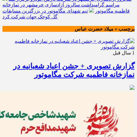
مراسم گرامیداشت سالروز آزادسازی خرمشهر در نمازخانه
فاطمیه مگاموتور
تیم شهدای مگاموتور در بزرگترین مسابقات
گل کوچک جهان شرکت کرد
برچسب » میلاد حضرت عباس
1 سال قبل
گزارش تصویری + جشن اعیاد شعبانیه در
نمازخانه فاطمیه شرکت مگاموتور