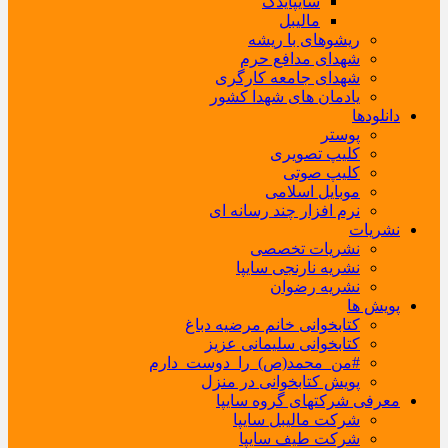
سایپایدک
مالیبل
ریشوهای با ریشه
شهدای مدافع حرم
شهدای جامعه کارگری
یادمان های شهدا کشور
دانلودها
پوستر
کلیپ تصویری
کلیپ صوتی
موبایل اسلامی
نرم افزار چند رسانه ای
نشریات
نشریات تخصصی
نشریه نارنجی سایپا
نشریه رضوان
پویش ها
کتابخوانی خانم مرضیه دباغ
کتابخوانی سلیمانی عزیز
#من_محمد(ص)_را_دوست_دارم
پویش کتابخوانی در منزل
معرفی شرکتهای گروه سایپا
شرکت مالیبل سایپا
شرکت طیف سایپا