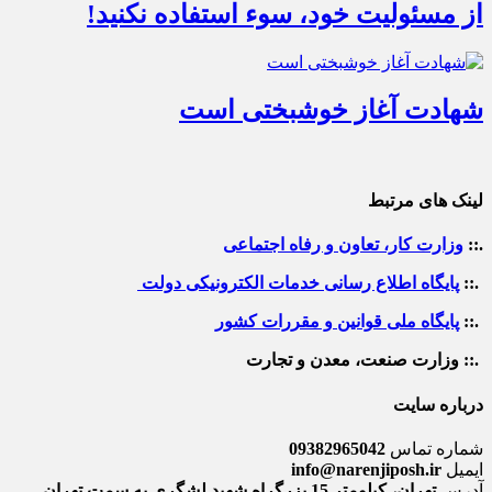
از مسئولیت خود، سوء استفاده نکنید!
شهادت آغاز خوشبختی است
لینک های مرتبط
.::
وزارت کار، تعاون و رفاه اجتماعی
.::
پایگاه اطلاع رسانی خدمات الکترونیکی دولت
.::
پایگاه ملی قوانین و مقررات کشور
.:: وزارت صنعت، معدن و تجارت
درباره سایت
شماره تماس
09382965042
ایمیل
info@narenjiposh.ir
آدرس
تهران، کیلومتر 15 بزرگراه شهید لشگری به سمت تهران