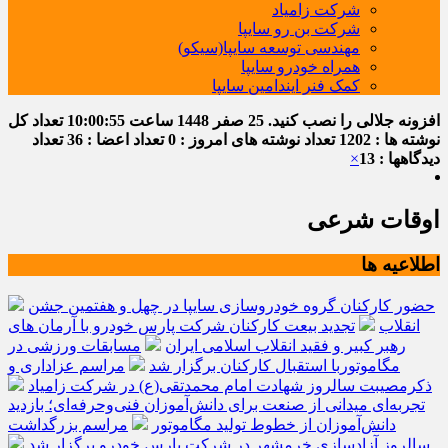
شرکت زامیاد
شرکت بن رو سایپا
مهندسی توسعه سایپا(سیکو)
همراه خودرو سایپا
کمک فنر ایندامین سایپا
افزونه جلالی را نصب کنید.
25 صفر 1448
ساعت
10:00:55
تعداد کل
نوشته ها : 1202
تعداد نوشته های امروز : 0
تعداد اعضا : 36
تعداد
دیدگاهها : 13
×
اوقات شرعی
اطلاعیه ها
حضور کارکنان گروه خودروسازی سایپا در چهل و هفتمین جشن
انقلاب
تجدید بیعت کارکنان شرکت پارس خودرو با آرمان های
رهبر کبیر و فقید انقلاب اسلامی ایران
مسابقات ورزشی در
مگاموتوربا استقبال کارکنان برگزار شد
مراسم عزاداری و
ذکرمصیبت سالروز شهادت امام محمدتقی(ع) در شرکت زامیاد
تجربه‌ای میدانی از صنعت برای دانش‌آموزان فنی‌وحرفه‌ای؛ بازدید
دانش‌آموزان از خطوط تولید مگاموتور
مراسم بزرگداشت
سالروز آزادسازی خرمشهر در شرکت پارس خودرو برگزار شد