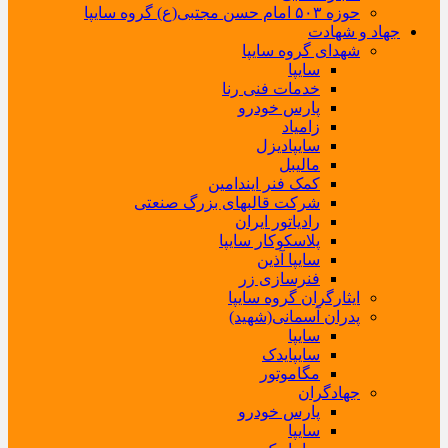
حوزه ۵۰۳ امام حسن مجتبی(ع) گروه سایپا
جهاد و شهادت
شهدای گروه سایپا
سایپا
خدمات فنی رنا
پارس خودرو
زامیاد
سایپادیزل
مالیبل
کمک فنر ایندامین
شرکت قالبهای بزرگ صنعتی
رادیاتور ایران
پلاسکوکار سایپا
سایپا آذین
فنرسازی زر
ایثارگران گروه سایپا
پدران آسمانی(شهید)
سایپا
سایپایدک
مگاموتور
جهادگران
پارس خودرو
سایپا