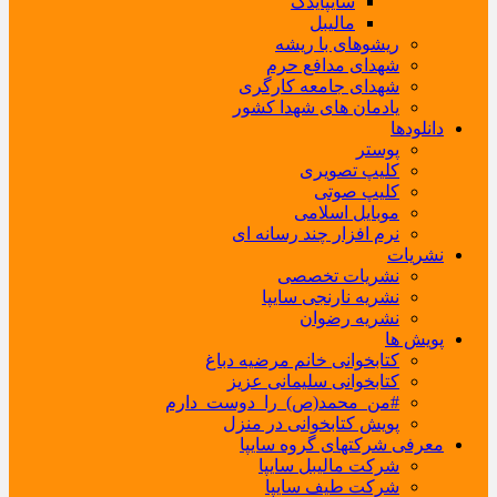
سایپایدک
مالیبل
ریشوهای با ریشه
شهدای مدافع حرم
شهدای جامعه کارگری
یادمان های شهدا کشور
دانلودها
پوستر
کلیپ تصویری
کلیپ صوتی
موبایل اسلامی
نرم افزار چند رسانه ای
نشریات
نشریات تخصصی
نشریه نارنجی سایپا
نشریه رضوان
پویش ها
کتابخوانی خانم مرضیه دباغ
کتابخوانی سلیمانی عزیز
#من_محمد(ص)_را_دوست_دارم
پویش کتابخوانی در منزل
معرفی شرکتهای گروه سایپا
شرکت مالیبل سایپا
شرکت طیف سایپا