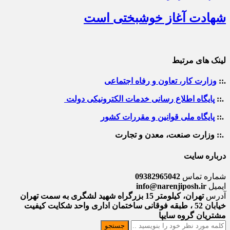
شهادت آغاز خوشبختی است
لینک های مرتبط
.::
وزارت کار، تعاون و رفاه اجتماعی
.::
پایگاه اطلاع رسانی خدمات الکترونیکی دولت
.::
پایگاه ملی قوانین و مقررات کشور
.:: وزارت صنعت، معدن و تجارت
درباره سایت
شماره تماس
09382965042
ایمیل
info@narenjiposh.ir
آدرس
تهران، کیلومتر 15 بزرگراه شهید لشگری به سمت تهران
خیابان 52 ، طبقه فوقانی ساختمان اداری واحد شکایت کیفیت
مشتریان گروه سایپا
جستجو