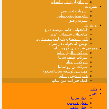
نرم افزار چند رسانه ای
نشریات
نشریات تخصصی
نشریه نارنجی سایپا
نشریه رضوان
پویش ها
کتابخوانی خانم مرضیه دباغ
کتابخوانی سلیمانی عزیز
#من_محمد(ص)_را_دوست_دارم
پویش کتابخوانی در منزل
معرفی شرکتهای گروه سایپا
شرکت مالیبل سایپا
شرکت طیف سایپا
شرکت زامیاد
شرکت بن رو سایپا
مهندسی توسعه سایپا(سیکو)
همراه خودرو سایپا
کمک فنر ایندامین سایپا
خانه
اخبار
اخبار سایپا
اخبار عمومی
اخبار مذهبی