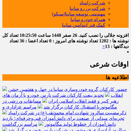
شرکت زامیاد
شرکت بن رو سایپا
مهندسی توسعه سایپا(سیکو)
همراه خودرو سایپا
کمک فنر ایندامین سایپا
افزونه جلالی را نصب کنید.
26 صفر 1448
ساعت
10:25:51
تعداد کل
نوشته ها : 1202
تعداد نوشته های امروز : 0
تعداد اعضا : 36
تعداد
دیدگاهها : 13
×
اوقات شرعی
اطلاعیه ها
حضور کارکنان گروه خودروسازی سایپا در چهل و هفتمین جشن
انقلاب
تجدید بیعت کارکنان شرکت پارس خودرو با آرمان های
رهبر کبیر و فقید انقلاب اسلامی ایران
مسابقات ورزشی در
مگاموتوربا استقبال کارکنان برگزار شد
مراسم عزاداری و
ذکرمصیبت سالروز شهادت امام محمدتقی(ع) در شرکت زامیاد
تجربه‌ای میدانی از صنعت برای دانش‌آموزان فنی‌وحرفه‌ای؛ بازدید
دانش‌آموزان از خطوط تولید مگاموتور
مراسم بزرگداشت
سالروز آزادسازی خرمشهر در شرکت پارس خودرو برگزار شد