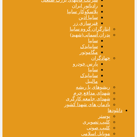
رادیاتور ایران
پلاسکوکار سایپا
سایپا آذین
فنرسازی زر
ایثارگران گروه سایپا
پدران آسمانی(شهید)
سایپا
سایپایدک
مگاموتور
جهادگران
پارس خودرو
سایپا
سایپایدک
مالیبل
ریشوهای با ریشه
شهدای مدافع حرم
شهدای جامعه کارگری
یادمان های شهدا کشور
دانلودها
پوستر
کلیپ تصویری
کلیپ صوتی
موبایل اسلامی