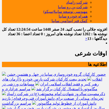
شرکت زامیاد
شرکت بن رو سایپا
مهندسی توسعه سایپا(سیکو)
همراه خودرو سایپا
کمک فنر ایندامین سایپا
افزونه جلالی را نصب کنید.
24 صفر 1448
ساعت
12:24:54
تعداد کل
نوشته ها : 1202
تعداد نوشته های امروز : 0
تعداد اعضا : 36
تعداد
دیدگاهها : 13
×
اوقات شرعی
اطلاعیه ها
حضور کارکنان گروه خودروسازی سایپا در چهل و هفتمین جشن
انقلاب
تجدید بیعت کارکنان شرکت پارس خودرو با آرمان های
رهبر کبیر و فقید انقلاب اسلامی ایران
مسابقات ورزشی در
مگاموتوربا استقبال کارکنان برگزار شد
مراسم عزاداری و
ذکرمصیبت سالروز شهادت امام محمدتقی(ع) در شرکت زامیاد
تجربه‌ای میدانی از صنعت برای دانش‌آموزان فنی‌وحرفه‌ای؛ بازدید
دانش‌آموزان از خطوط تولید مگاموتور
مراسم بزرگداشت
سالروز آزادسازی خرمشهر در شرکت پارس خودرو برگزار شد