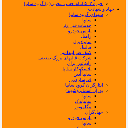
حوزه ۵۰۳ امام حسن مجتبی(ع) گروه سایپا
جهاد و شهادت
شهدای گروه سایپا
سایپا
خدمات فنی رنا
پارس خودرو
زامیاد
سایپادیزل
مالیبل
کمک فنر ایندامین
شرکت قالبهای بزرگ صنعتی
رادیاتور ایران
پلاسکوکار سایپا
سایپا آذین
فنرسازی زر
ایثارگران گروه سایپا
پدران آسمانی(شهید)
سایپا
سایپایدک
مگاموتور
جهادگران
پارس خودرو
سایپا