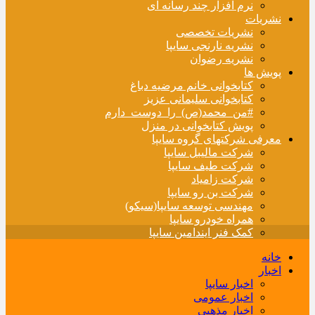
نرم افزار چند رسانه ای
نشریات
نشریات تخصصی
نشریه نارنجی سایپا
نشریه رضوان
پویش ها
کتابخوانی خانم مرضیه دباغ
کتابخوانی سلیمانی عزیز
#من_محمد(ص)_را_دوست_دارم
پویش کتابخوانی در منزل
معرفی شرکتهای گروه سایپا
شرکت مالیبل سایپا
شرکت طیف سایپا
شرکت زامیاد
شرکت بن رو سایپا
مهندسی توسعه سایپا(سیکو)
همراه خودرو سایپا
کمک فنر ایندامین سایپا
خانه
اخبار
اخبار سایپا
اخبار عمومی
اخبار مذهبی