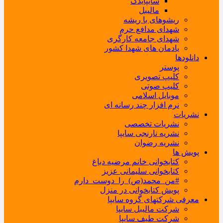
سایپایدک
مالیبل
ریشوهای با ریشه
شهدای مدافع حرم
شهدای جامعه کارگری
یادمان های شهدا کشور
دانلودها
پوستر
کلیپ تصویری
کلیپ صوتی
موبایل اسلامی
نرم افزار چند رسانه ای
نشریات
نشریات تخصصی
نشریه نارنجی سایپا
نشریه رضوان
پویش ها
کتابخوانی خانم مرضیه دباغ
کتابخوانی سلیمانی عزیز
#من_محمد(ص)_را_دوست_دارم
پویش کتابخوانی در منزل
معرفی شرکتهای گروه سایپا
شرکت مالیبل سایپا
شرکت طیف سایپا