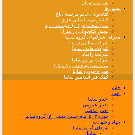
نشریه رضوان
پویش ها
کتابخوانی خانم مرضیه دباغ
کتابخوانی سلیمانی عزیز
#من_محمد(ص)_را_دوست_دارم
پویش کتابخوانی در منزل
معرفی شرکتهای گروه سایپا
شرکت مالیبل سایپا
شرکت طیف سایپا
شرکت زامیاد
شرکت بن رو سایپا
مهندسی توسعه سایپا(سیکو)
همراه خودرو سایپا
کمک فنر ایندامین سایپا
خانه
اخبار
اخبار سایپا
اخبار عمومی
اخبار مذهبی
حوزه ۵۰۳ امام حسن مجتبی(ع) گروه سایپا
جهاد و شهادت
شهدای گروه سایپا
سایپا