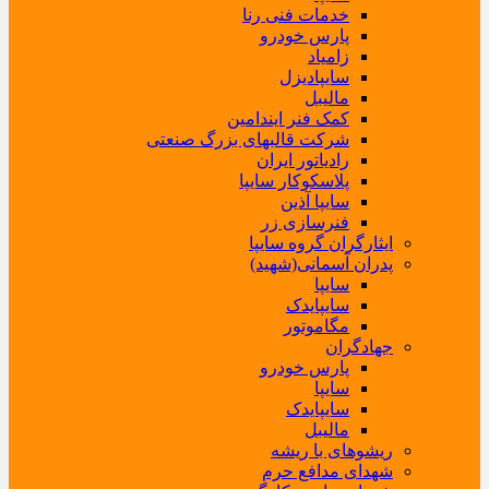
خدمات فنی رنا
پارس خودرو
زامیاد
سایپادیزل
مالیبل
کمک فنر ایندامین
شرکت قالبهای بزرگ صنعتی
رادیاتور ایران
پلاسکوکار سایپا
سایپا آذین
فنرسازی زر
ایثارگران گروه سایپا
پدران آسمانی(شهید)
سایپا
سایپایدک
مگاموتور
جهادگران
پارس خودرو
سایپا
سایپایدک
مالیبل
ریشوهای با ریشه
شهدای مدافع حرم