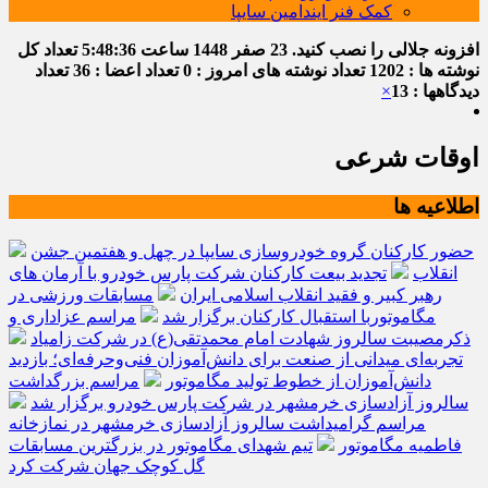
کمک فنر ایندامین سایپا
افزونه جلالی را نصب کنید.
23 صفر 1448
ساعت
5:48:37
تعداد کل
نوشته ها : 1202
تعداد نوشته های امروز : 0
تعداد اعضا : 36
تعداد
دیدگاهها : 13
×
اوقات شرعی
اطلاعیه ها
حضور کارکنان گروه خودروسازی سایپا در چهل و هفتمین جشن
انقلاب
تجدید بیعت کارکنان شرکت پارس خودرو با آرمان های
رهبر کبیر و فقید انقلاب اسلامی ایران
مسابقات ورزشی در
مگاموتوربا استقبال کارکنان برگزار شد
مراسم عزاداری و
ذکرمصیبت سالروز شهادت امام محمدتقی(ع) در شرکت زامیاد
تجربه‌ای میدانی از صنعت برای دانش‌آموزان فنی‌وحرفه‌ای؛ بازدید
دانش‌آموزان از خطوط تولید مگاموتور
مراسم بزرگداشت
سالروز آزادسازی خرمشهر در شرکت پارس خودرو برگزار شد
مراسم گرامیداشت سالروز آزادسازی خرمشهر در نمازخانه
فاطمیه مگاموتور
تیم شهدای مگاموتور در بزرگترین مسابقات
گل کوچک جهان شرکت کرد