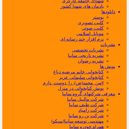
شهدای جامعه کارگری
یادمان های شهدا کشور
دانلودها
پوستر
کلیپ تصویری
کلیپ صوتی
موبایل اسلامی
نرم افزار چند رسانه ای
نشریات
نشریات تخصصی
نشریه نارنجی سایپا
نشریه رضوان
پویش ها
کتابخوانی خانم مرضیه دباغ
کتابخوانی سلیمانی عزیز
#من_محمد(ص)_را_دوست_دارم
پویش کتابخوانی در منزل
معرفی شرکتهای گروه سایپا
شرکت مالیبل سایپا
شرکت طیف سایپا
شرکت زامیاد
شرکت بن رو سایپا
مهندسی توسعه سایپا(سیکو)
همراه خودرو سایپا