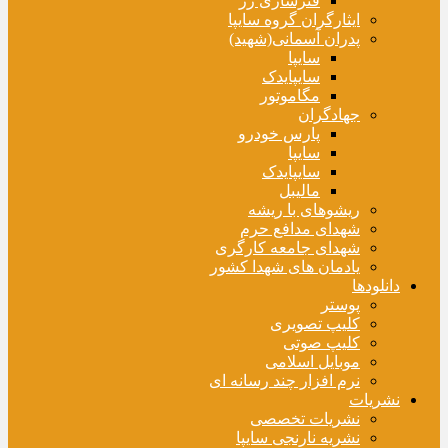
فنرسازی زر
ایثارگران گروه سایپا
پدران آسمانی(شهید)
سایپا
سایپایدک
مگاموتور
جهادگران
پارس خودرو
سایپا
سایپایدک
مالیبل
ریشوهای با ریشه
شهدای مدافع حرم
شهدای جامعه کارگری
یادمان های شهدا کشور
دانلودها
پوستر
کلیپ تصویری
کلیپ صوتی
موبایل اسلامی
نرم افزار چند رسانه ای
نشریات
نشریات تخصصی
نشریه نارنجی سایپا