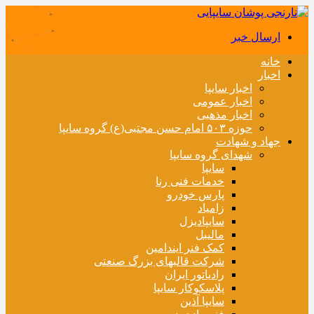
ارسال خبر
خانه
اخبار
اخبار سایپا
اخبار عمومی
اخبار مذهبی
حوزه ۵۰۳ امام حسن مجتبی(ع) گروه سایپا
جهاد و شهادت
شهدای گروه سایپا
سایپا
خدمات فنی رنا
پارس خودرو
زامیاد
سایپادیزل
مالیبل
کمک فنر ایندامین
شرکت قالبهای بزرگ صنعتی
رادیاتور ایران
پلاسکوکار سایپا
سایپا آذین