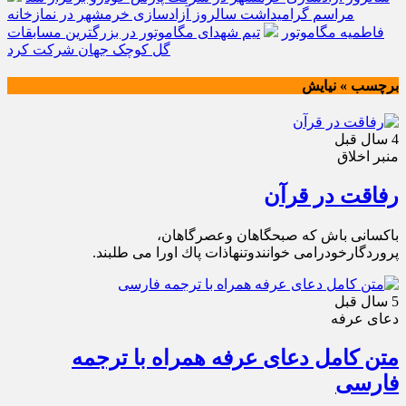
مراسم گرامیداشت سالروز آزادسازی خرمشهر در نمازخانه
فاطمیه مگاموتور
تیم شهدای مگاموتور در بزرگترین مسابقات
گل کوچک جهان شرکت کرد
برچسب » نيايش
4 سال قبل
منبر اخلاق
رفاقت در قرآن
باكسانى باش كه صبحگاهان وعصرگاهان،
پروردگارخودرامى خوانندوتنهاذات پاك اورا مى طلبند.
5 سال قبل
دعای عرفه
متن کامل دعای عرفه همراه با ترجمه
فارسی