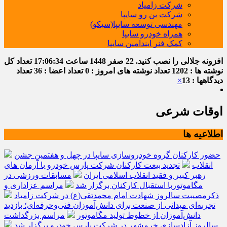
شرکت زامیاد
شرکت بن رو سایپا
مهندسی توسعه سایپا(سیکو)
همراه خودرو سایپا
کمک فنر ایندامین سایپا
افزونه جلالی را نصب کنید.
22 صفر 1448
ساعت
17:06:35
تعداد کل
نوشته ها : 1202
تعداد نوشته های امروز : 0
تعداد اعضا : 36
تعداد
دیدگاهها : 13
×
اوقات شرعی
اطلاعیه ها
حضور کارکنان گروه خودروسازی سایپا در چهل و هفتمین جشن
انقلاب
تجدید بیعت کارکنان شرکت پارس خودرو با آرمان های
رهبر کبیر و فقید انقلاب اسلامی ایران
مسابقات ورزشی در
مگاموتوربا استقبال کارکنان برگزار شد
مراسم عزاداری و
ذکرمصیبت سالروز شهادت امام محمدتقی(ع) در شرکت زامیاد
تجربه‌ای میدانی از صنعت برای دانش‌آموزان فنی‌وحرفه‌ای؛ بازدید
دانش‌آموزان از خطوط تولید مگاموتور
مراسم بزرگداشت
سالروز آزادسازی خرمشهر در شرکت پارس خودرو برگزار شد