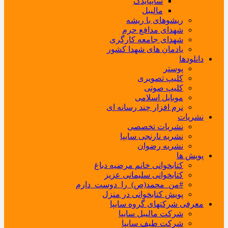
سایپایدک
مالیبل
ریشوهای با ریشه
شهدای مدافع حرم
شهدای جامعه کارگری
یادمان های شهدا کشور
دانلودها
پوستر
کلیپ تصویری
کلیپ صوتی
موبایل اسلامی
نرم افزار چند رسانه ای
نشریات
نشریات تخصصی
نشریه نارنجی سایپا
نشریه رضوان
پویش ها
کتابخوانی خانم مرضیه دباغ
کتابخوانی سلیمانی عزیز
#من_محمد(ص)_را_دوست_دارم
پویش کتابخوانی در منزل
معرفی شرکتهای گروه سایپا
شرکت مالیبل سایپا
شرکت طیف سایپا