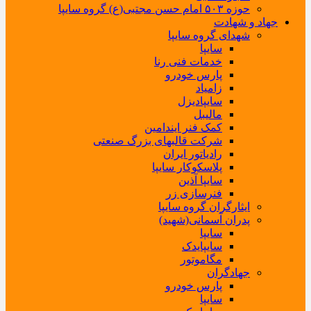
حوزه ۵۰۳ امام حسن مجتبی(ع) گروه سایپا
جهاد و شهادت
شهدای گروه سایپا
سایپا
خدمات فنی رنا
پارس خودرو
زامیاد
سایپادیزل
مالیبل
کمک فنر ایندامین
شرکت قالبهای بزرگ صنعتی
رادیاتور ایران
پلاسکوکار سایپا
سایپا آذین
فنرسازی زر
ایثارگران گروه سایپا
پدران آسمانی(شهید)
سایپا
سایپایدک
مگاموتور
جهادگران
پارس خودرو
سایپا