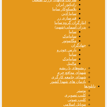
رادیاتور ایران
پلاسکوکار سایپا
سایپا آذین
فنرسازی زر
ایثارگران گروه سایپا
پدران آسمانی(شهید)
سایپا
سایپایدک
مگاموتور
جهادگران
پارس خودرو
سایپا
سایپایدک
مالیبل
ریشوهای با ریشه
شهدای مدافع حرم
شهدای جامعه کارگری
یادمان های شهدا کشور
دانلودها
پوستر
کلیپ تصویری
کلیپ صوتی
موبایل اسلامی