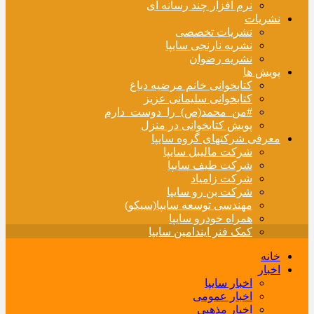
نرم افزار چند رسانه ای
نشریات
نشریات تخصصی
نشریه نارنجی سایپا
نشریه رضوان
پویش ها
کتابخوانی خانم مرضیه دباغ
کتابخوانی سلیمانی عزیز
#من_محمد(ص)_را_دوست_دارم
پویش کتابخوانی در منزل
معرفی شرکتهای گروه سایپا
شرکت مالیبل سایپا
شرکت طیف سایپا
شرکت زامیاد
شرکت بن رو سایپا
مهندسی توسعه سایپا(سیکو)
همراه خودرو سایپا
کمک فنر ایندامین سایپا
خانه
اخبار
اخبار سایپا
اخبار عمومی
اخبار مذهبی