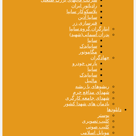
رادیاتور ایران
پلاسکوکار سایپا
سایپا آذین
فنرسازی زر
ایثارگران گروه سایپا
پدران آسمانی(شهید)
سایپا
سایپایدک
مگاموتور
جهادگران
پارس خودرو
سایپا
سایپایدک
مالیبل
ریشوهای با ریشه
شهدای مدافع حرم
شهدای جامعه کارگری
یادمان های شهدا کشور
دانلودها
پوستر
کلیپ تصویری
کلیپ صوتی
موبایل اسلامی