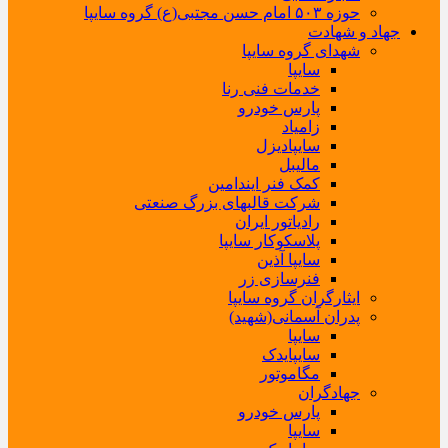
حوزه ۵۰۳ امام حسن مجتبی(ع) گروه سایپا
جهاد و شهادت
شهدای گروه سایپا
سایپا
خدمات فنی رنا
پارس خودرو
زامیاد
سایپادیزل
مالیبل
کمک فنر ایندامین
شرکت قالبهای بزرگ صنعتی
رادیاتور ایران
پلاسکوکار سایپا
سایپا آذین
فنرسازی زر
ایثارگران گروه سایپا
پدران آسمانی(شهید)
سایپا
سایپایدک
مگاموتور
جهادگران
پارس خودرو
سایپا