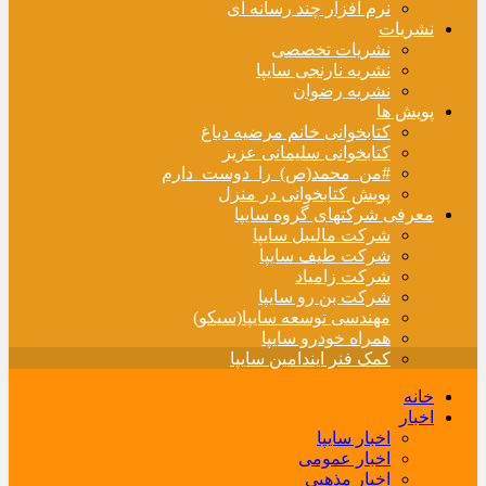
نرم افزار چند رسانه ای
نشریات
نشریات تخصصی
نشریه نارنجی سایپا
نشریه رضوان
پویش ها
کتابخوانی خانم مرضیه دباغ
کتابخوانی سلیمانی عزیز
#من_محمد(ص)_را_دوست_دارم
پویش کتابخوانی در منزل
معرفی شرکتهای گروه سایپا
شرکت مالیبل سایپا
شرکت طیف سایپا
شرکت زامیاد
شرکت بن رو سایپا
مهندسی توسعه سایپا(سیکو)
همراه خودرو سایپا
کمک فنر ایندامین سایپا
خانه
اخبار
اخبار سایپا
اخبار عمومی
اخبار مذهبی