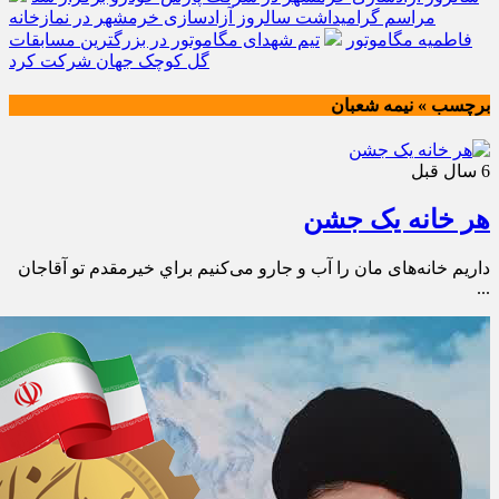
مراسم گرامیداشت سالروز آزادسازی خرمشهر در نمازخانه
فاطمیه مگاموتور
تیم شهدای مگاموتور در بزرگترین مسابقات
گل کوچک جهان شرکت کرد
برچسب » نيمه شعبان
6 سال قبل
هر خانه یک جشن
داریم خانه‌های‌ مان را آب و جارو می‌کنیم براي خيرمقدم تو آقاجان
...