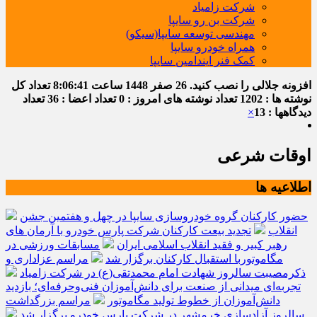
شرکت زامیاد
شرکت بن رو سایپا
مهندسی توسعه سایپا(سیکو)
همراه خودرو سایپا
کمک فنر ایندامین سایپا
افزونه جلالی را نصب کنید.
26 صفر 1448
ساعت
8:06:42
تعداد کل
نوشته ها : 1202
تعداد نوشته های امروز : 0
تعداد اعضا : 36
تعداد
دیدگاهها : 13
×
اوقات شرعی
اطلاعیه ها
حضور کارکنان گروه خودروسازی سایپا در چهل و هفتمین جشن
انقلاب
تجدید بیعت کارکنان شرکت پارس خودرو با آرمان های
رهبر کبیر و فقید انقلاب اسلامی ایران
مسابقات ورزشی در
مگاموتوربا استقبال کارکنان برگزار شد
مراسم عزاداری و
ذکرمصیبت سالروز شهادت امام محمدتقی(ع) در شرکت زامیاد
تجربه‌ای میدانی از صنعت برای دانش‌آموزان فنی‌وحرفه‌ای؛ بازدید
دانش‌آموزان از خطوط تولید مگاموتور
مراسم بزرگداشت
سالروز آزادسازی خرمشهر در شرکت پارس خودرو برگزار شد