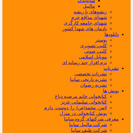
سایپایدک
مالیبل
ریشوهای با ریشه
شهدای مدافع حرم
شهدای جامعه کارگری
یادمان های شهدا کشور
دانلودها
پوستر
کلیپ تصویری
کلیپ صوتی
موبایل اسلامی
نرم افزار چند رسانه ای
نشریات
نشریات تخصصی
نشریه نارنجی سایپا
نشریه رضوان
پویش ها
کتابخوانی خانم مرضیه دباغ
کتابخوانی سلیمانی عزیز
#من_محمد(ص)_را_دوست_دارم
پویش کتابخوانی در منزل
معرفی شرکتهای گروه سایپا
شرکت مالیبل سایپا
شرکت طیف سایپا