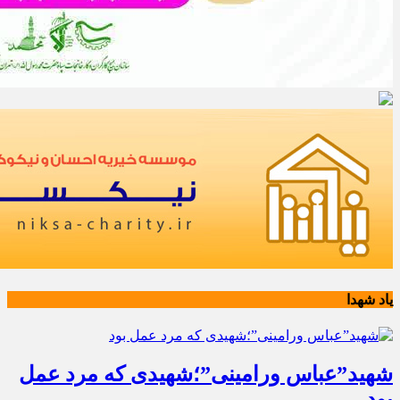
یاد شهدا
شهید”عباس ورامینی”؛شهیدی که مرد عمل
بود