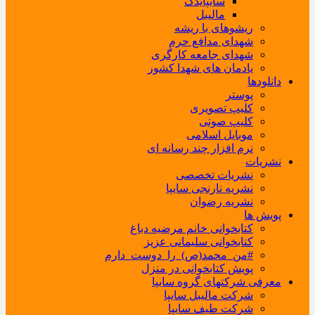
سایپایدک
مالیبل
ریشوهای با ریشه
شهدای مدافع حرم
شهدای جامعه کارگری
یادمان های شهدا کشور
دانلودها
پوستر
کلیپ تصویری
کلیپ صوتی
موبایل اسلامی
نرم افزار چند رسانه ای
نشریات
نشریات تخصصی
نشریه نارنجی سایپا
نشریه رضوان
پویش ها
کتابخوانی خانم مرضیه دباغ
کتابخوانی سلیمانی عزیز
#من_محمد(ص)_را_دوست_دارم
پویش کتابخوانی در منزل
معرفی شرکتهای گروه سایپا
شرکت مالیبل سایپا
شرکت طیف سایپا