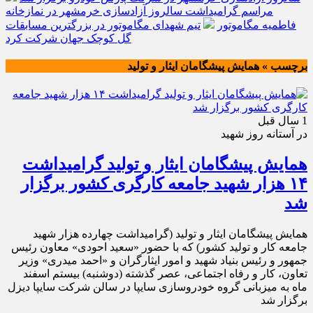
مراسم گرامیداشت سالروز آزادسازی خرمشهر در نمازخانه
فاطمیه مگاموتور
تیم شهدای مگاموتور در بزرگترین مسابقات
گل کوچک جهان شرکت کرد
برچسب » همایش پیشگامان ایثار و تولید
1 سال قبل
در آستانه روز شهید
همایش پیشگامان ایثار و تولید گرامیداشت
۱۴ هزار شهید جامعه کارگری کشور برگزار
شد
همایش پیشگامان ایثار و تولید (گرامیداشت چهارده هزار شهید
جامعه کار و تولید کشور) که با حضور «سعید احودی» معاون رئیس
جمهور و رئیس بنیاد شهید و امور ایثارگران و «احمد میدری» وزیر
تعاون، کار و رفاه اجتماعی، عصر گذشته (دوشنبه) بیستم اسفند
ماه به میزبانی گروه خودروسازی سایپا در سالن شرکت سایپا دیزل
برگزار شد