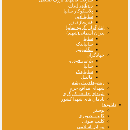
رادیاتور ایران
پلاسکوکار سایپا
سایپا آذین
فنرسازی زر
ایثارگران گروه سایپا
پدران آسمانی(شهید)
سایپا
سایپایدک
مگاموتور
جهادگران
پارس خودرو
سایپا
سایپایدک
مالیبل
ریشوهای با ریشه
شهدای مدافع حرم
شهدای جامعه کارگری
یادمان های شهدا کشور
دانلودها
پوستر
کلیپ تصویری
کلیپ صوتی
موبایل اسلامی