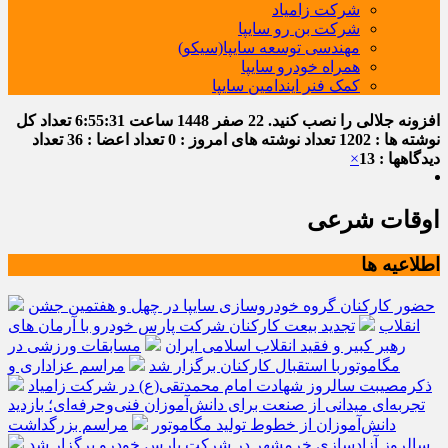
شرکت زامیاد
شرکت بن رو سایپا
مهندسی توسعه سایپا(سیکو)
همراه خودرو سایپا
کمک فنر ایندامین سایپا
افزونه جلالی را نصب کنید.
22 صفر 1448
ساعت
6:55:32
تعداد کل
نوشته ها : 1202
تعداد نوشته های امروز : 0
تعداد اعضا : 36
تعداد
دیدگاهها : 13
×
اوقات شرعی
اطلاعیه ها
حضور کارکنان گروه خودروسازی سایپا در چهل و هفتمین جشن
انقلاب
تجدید بیعت کارکنان شرکت پارس خودرو با آرمان های
رهبر کبیر و فقید انقلاب اسلامی ایران
مسابقات ورزشی در
مگاموتوربا استقبال کارکنان برگزار شد
مراسم عزاداری و
ذکرمصیبت سالروز شهادت امام محمدتقی(ع) در شرکت زامیاد
تجربه‌ای میدانی از صنعت برای دانش‌آموزان فنی‌وحرفه‌ای؛ بازدید
دانش‌آموزان از خطوط تولید مگاموتور
مراسم بزرگداشت
سالروز آزادسازی خرمشهر در شرکت پارس خودرو برگزار شد