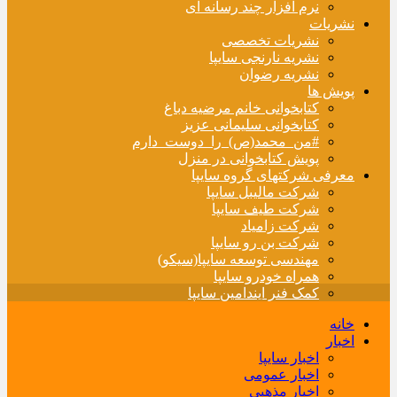
نرم افزار چند رسانه ای
نشریات
نشریات تخصصی
نشریه نارنجی سایپا
نشریه رضوان
پویش ها
کتابخوانی خانم مرضیه دباغ
کتابخوانی سلیمانی عزیز
#من_محمد(ص)_را_دوست_دارم
پویش کتابخوانی در منزل
معرفی شرکتهای گروه سایپا
شرکت مالیبل سایپا
شرکت طیف سایپا
شرکت زامیاد
شرکت بن رو سایپا
مهندسی توسعه سایپا(سیکو)
همراه خودرو سایپا
کمک فنر ایندامین سایپا
خانه
اخبار
اخبار سایپا
اخبار عمومی
اخبار مذهبی