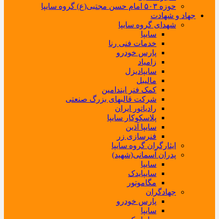
حوزه ۵۰۳ امام حسن مجتبی(ع) گروه سایپا
جهاد و شهادت
شهدای گروه سایپا
سایپا
خدمات فنی رنا
پارس خودرو
زامیاد
سایپادیزل
مالیبل
کمک فنر ایندامین
شرکت قالبهای بزرگ صنعتی
رادیاتور ایران
پلاسکوکار سایپا
سایپا آذین
فنرسازی زر
ایثارگران گروه سایپا
پدران آسمانی(شهید)
سایپا
سایپایدک
مگاموتور
جهادگران
پارس خودرو
سایپا