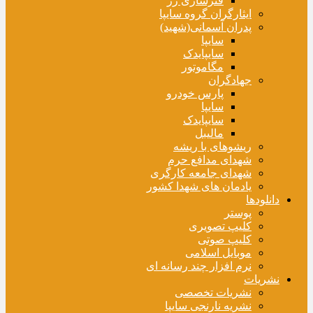
فنرسازی زر
ایثارگران گروه سایپا
پدران آسمانی(شهید)
سایپا
سایپایدک
مگاموتور
جهادگران
پارس خودرو
سایپا
سایپایدک
مالیبل
ریشوهای با ریشه
شهدای مدافع حرم
شهدای جامعه کارگری
یادمان های شهدا کشور
دانلودها
پوستر
کلیپ تصویری
کلیپ صوتی
موبایل اسلامی
نرم افزار چند رسانه ای
نشریات
نشریات تخصصی
نشریه نارنجی سایپا