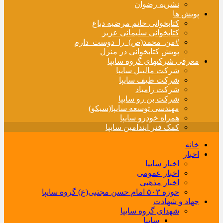
نشریه رضوان
پویش ها
کتابخوانی خانم مرضیه دباغ
کتابخوانی سلیمانی عزیز
#من_محمد(ص)_را_دوست_دارم
پویش کتابخوانی در منزل
معرفی شرکتهای گروه سایپا
شرکت مالیبل سایپا
شرکت طیف سایپا
شرکت زامیاد
شرکت بن رو سایپا
مهندسی توسعه سایپا(سیکو)
همراه خودرو سایپا
کمک فنر ایندامین سایپا
خانه
اخبار
اخبار سایپا
اخبار عمومی
اخبار مذهبی
حوزه ۵۰۳ امام حسن مجتبی(ع) گروه سایپا
جهاد و شهادت
شهدای گروه سایپا
سایپا