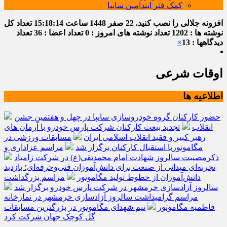
کمک فنر ایندامین سایپا
افزونه جلالی را نصب کنید.
22 صفر 1448
ساعت
15:18:15
تعداد کل
نوشته ها : 1202
تعداد نوشته های امروز : 0
تعداد اعضا : 36
تعداد
دیدگاهها : 13
×
اوقات شرعی
اطلاعیه ها
حضور کارکنان گروه خودروسازی سایپا در چهل و هفتمین جشن
انقلاب
تجدید بیعت کارکنان شرکت پارس خودرو با آرمان های
رهبر کبیر و فقید انقلاب اسلامی ایران
مسابقات ورزشی در
مگاموتوربا استقبال کارکنان برگزار شد
مراسم عزاداری و
ذکرمصیبت سالروز شهادت امام محمدتقی(ع) در شرکت زامیاد
تجربه‌ای میدانی از صنعت برای دانش‌آموزان فنی‌وحرفه‌ای؛ بازدید
دانش‌آموزان از خطوط تولید مگاموتور
مراسم بزرگداشت
سالروز آزادسازی خرمشهر در شرکت پارس خودرو برگزار شد
مراسم گرامیداشت سالروز آزادسازی خرمشهر در نمازخانه
فاطمیه مگاموتور
تیم شهدای مگاموتور در بزرگترین مسابقات
گل کوچک جهان شرکت کرد