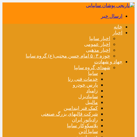
ارسال خبر
خانه
اخبار
اخبار سایپا
اخبار عمومی
اخبار مذهبی
حوزه ۵۰۳ امام حسن مجتبی(ع) گروه سایپا
جهاد و شهادت
شهدای گروه سایپا
سایپا
خدمات فنی رنا
پارس خودرو
زامیاد
سایپادیزل
مالیبل
کمک فنر ایندامین
شرکت قالبهای بزرگ صنعتی
رادیاتور ایران
پلاسکوکار سایپا
سایپا آذین