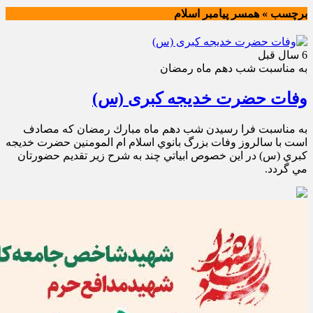
برچسب » همسر پيامبر اسلام
6 سال قبل
به مناسبت شب دهم ماه رمضان
وفات حضرت خدیجه کبری (س)
به مناسبت فرا رسيدن شب دهم ماه مبارك رمضان كه مصادف
است با سالروز وفات بزرگ بانوي اسلام ام المومنين حضرت خديجه
كبري (س) در اين خصوص ابياتي چند به شرح زير تقديم حضورتان
مي گردد.