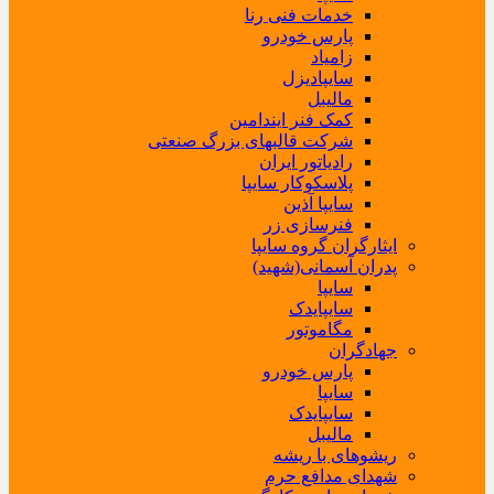
خدمات فنی رنا
پارس خودرو
زامیاد
سایپادیزل
مالیبل
کمک فنر ایندامین
شرکت قالبهای بزرگ صنعتی
رادیاتور ایران
پلاسکوکار سایپا
سایپا آذین
فنرسازی زر
ایثارگران گروه سایپا
پدران آسمانی(شهید)
سایپا
سایپایدک
مگاموتور
جهادگران
پارس خودرو
سایپا
سایپایدک
مالیبل
ریشوهای با ریشه
شهدای مدافع حرم