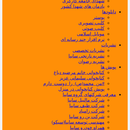
شهدای جامعه کارگری
یادمان های شهدا کشور
دانلودها
پوستر
کلیپ تصویری
کلیپ صوتی
موبایل اسلامی
نرم افزار چند رسانه ای
نشریات
نشریات تخصصی
نشریه نارنجی سایپا
نشریه رضوان
پویش ها
کتابخوانی خانم مرضیه دباغ
کتابخوانی سلیمانی عزیز
#من_محمد(ص)_را_دوست_دارم
پویش کتابخوانی در منزل
معرفی شرکتهای گروه سایپا
شرکت مالیبل سایپا
شرکت طیف سایپا
شرکت زامیاد
شرکت بن رو سایپا
مهندسی توسعه سایپا(سیکو)
همراه خودرو سایپا