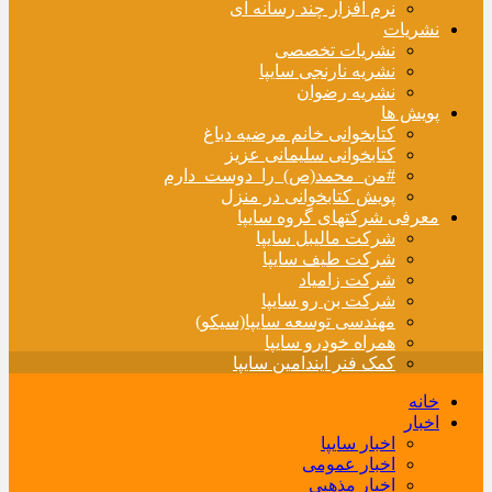
نرم افزار چند رسانه ای
نشریات
نشریات تخصصی
نشریه نارنجی سایپا
نشریه رضوان
پویش ها
کتابخوانی خانم مرضیه دباغ
کتابخوانی سلیمانی عزیز
#من_محمد(ص)_را_دوست_دارم
پویش کتابخوانی در منزل
معرفی شرکتهای گروه سایپا
شرکت مالیبل سایپا
شرکت طیف سایپا
شرکت زامیاد
شرکت بن رو سایپا
مهندسی توسعه سایپا(سیکو)
همراه خودرو سایپا
کمک فنر ایندامین سایپا
خانه
اخبار
اخبار سایپا
اخبار عمومی
اخبار مذهبی