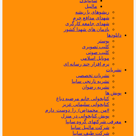
سایپایدک
مالیبل
ریشوهای با ریشه
شهدای مدافع حرم
شهدای جامعه کارگری
یادمان های شهدا کشور
دانلودها
پوستر
کلیپ تصویری
کلیپ صوتی
موبایل اسلامی
نرم افزار چند رسانه ای
نشریات
نشریات تخصصی
نشریه نارنجی سایپا
نشریه رضوان
پویش ها
کتابخوانی خانم مرضیه دباغ
کتابخوانی سلیمانی عزیز
#من_محمد(ص)_را_دوست_دارم
پویش کتابخوانی در منزل
معرفی شرکتهای گروه سایپا
شرکت مالیبل سایپا
شرکت طیف سایپا