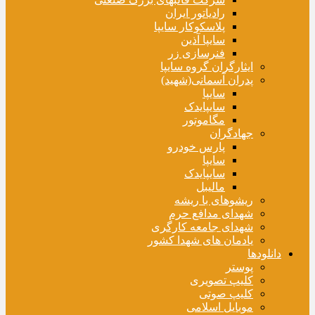
رادیاتور ایران
پلاسکوکار سایپا
سایپا آذین
فنرسازی زر
ایثارگران گروه سایپا
پدران آسمانی(شهید)
سایپا
سایپایدک
مگاموتور
جهادگران
پارس خودرو
سایپا
سایپایدک
مالیبل
ریشوهای با ریشه
شهدای مدافع حرم
شهدای جامعه کارگری
یادمان های شهدا کشور
دانلودها
پوستر
کلیپ تصویری
کلیپ صوتی
موبایل اسلامی