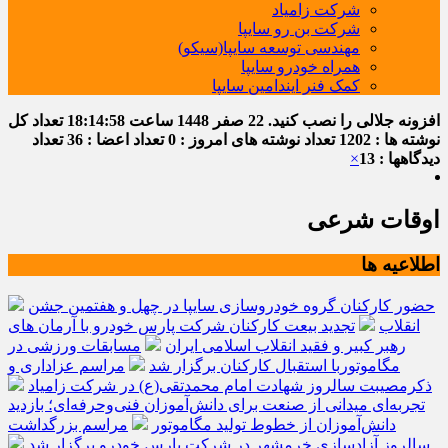
شرکت زامیاد
شرکت بن رو سایپا
مهندسی توسعه سایپا(سیکو)
همراه خودرو سایپا
کمک فنر ایندامین سایپا
افزونه جلالی را نصب کنید.
22 صفر 1448
ساعت
18:14:59
تعداد کل
نوشته ها : 1202
تعداد نوشته های امروز : 0
تعداد اعضا : 36
تعداد
دیدگاهها : 13
×
اوقات شرعی
اطلاعیه ها
حضور کارکنان گروه خودروسازی سایپا در چهل و هفتمین جشن
انقلاب
تجدید بیعت کارکنان شرکت پارس خودرو با آرمان های
رهبر کبیر و فقید انقلاب اسلامی ایران
مسابقات ورزشی در
مگاموتوربا استقبال کارکنان برگزار شد
مراسم عزاداری و
ذکرمصیبت سالروز شهادت امام محمدتقی(ع) در شرکت زامیاد
تجربه‌ای میدانی از صنعت برای دانش‌آموزان فنی‌وحرفه‌ای؛ بازدید
دانش‌آموزان از خطوط تولید مگاموتور
مراسم بزرگداشت
سالروز آزادسازی خرمشهر در شرکت پارس خودرو برگزار شد