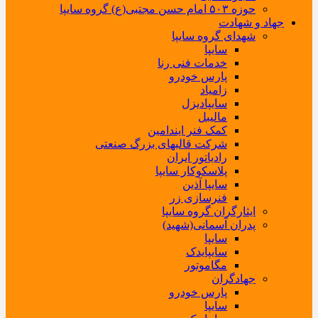
حوزه ۵۰۳ امام حسن مجتبی(ع) گروه سایپا
جهاد و شهادت
شهدای گروه سایپا
سایپا
خدمات فنی رنا
پارس خودرو
زامیاد
سایپادیزل
مالیبل
کمک فنر ایندامین
شرکت قالبهای بزرگ صنعتی
رادیاتور ایران
پلاسکوکار سایپا
سایپا آذین
فنرسازی زر
ایثارگران گروه سایپا
پدران آسمانی(شهید)
سایپا
سایپایدک
مگاموتور
جهادگران
پارس خودرو
سایپا