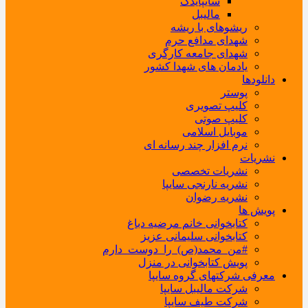
سایپایدک
مالیبل
ریشوهای با ریشه
شهدای مدافع حرم
شهدای جامعه کارگری
یادمان های شهدا کشور
دانلودها
پوستر
کلیپ تصویری
کلیپ صوتی
موبایل اسلامی
نرم افزار چند رسانه ای
نشریات
نشریات تخصصی
نشریه نارنجی سایپا
نشریه رضوان
پویش ها
کتابخوانی خانم مرضیه دباغ
کتابخوانی سلیمانی عزیز
#من_محمد(ص)_را_دوست_دارم
پویش کتابخوانی در منزل
معرفی شرکتهای گروه سایپا
شرکت مالیبل سایپا
شرکت طیف سایپا