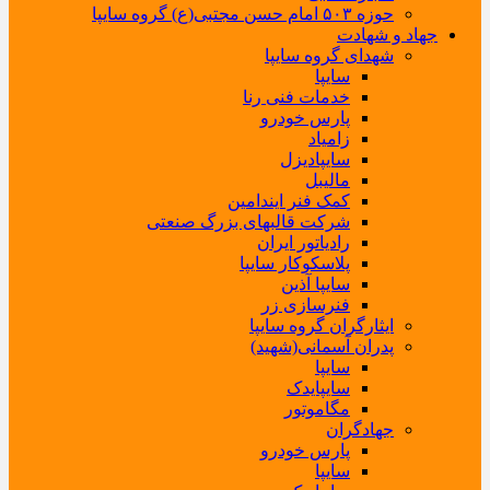
حوزه ۵۰۳ امام حسن مجتبی(ع) گروه سایپا
جهاد و شهادت
شهدای گروه سایپا
سایپا
خدمات فنی رنا
پارس خودرو
زامیاد
سایپادیزل
مالیبل
کمک فنر ایندامین
شرکت قالبهای بزرگ صنعتی
رادیاتور ایران
پلاسکوکار سایپا
سایپا آذین
فنرسازی زر
ایثارگران گروه سایپا
پدران آسمانی(شهید)
سایپا
سایپایدک
مگاموتور
جهادگران
پارس خودرو
سایپا