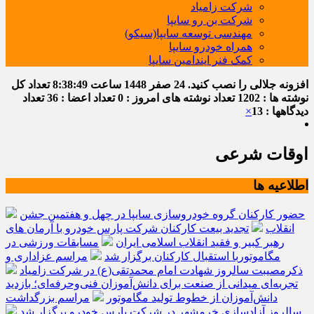
شرکت زامیاد
شرکت بن رو سایپا
مهندسی توسعه سایپا(سیکو)
همراه خودرو سایپا
کمک فنر ایندامین سایپا
افزونه جلالی را نصب کنید.
24 صفر 1448
ساعت
8:38:49
تعداد کل
نوشته ها : 1202
تعداد نوشته های امروز : 0
تعداد اعضا : 36
تعداد
دیدگاهها : 13
×
اوقات شرعی
اطلاعیه ها
حضور کارکنان گروه خودروسازی سایپا در چهل و هفتمین جشن
انقلاب
تجدید بیعت کارکنان شرکت پارس خودرو با آرمان های
رهبر کبیر و فقید انقلاب اسلامی ایران
مسابقات ورزشی در
مگاموتوربا استقبال کارکنان برگزار شد
مراسم عزاداری و
ذکرمصیبت سالروز شهادت امام محمدتقی(ع) در شرکت زامیاد
تجربه‌ای میدانی از صنعت برای دانش‌آموزان فنی‌وحرفه‌ای؛ بازدید
دانش‌آموزان از خطوط تولید مگاموتور
مراسم بزرگداشت
سالروز آزادسازی خرمشهر در شرکت پارس خودرو برگزار شد