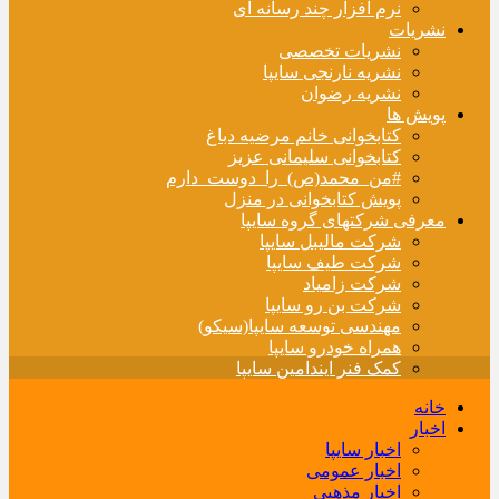
نرم افزار چند رسانه ای
نشریات
نشریات تخصصی
نشریه نارنجی سایپا
نشریه رضوان
پویش ها
کتابخوانی خانم مرضیه دباغ
کتابخوانی سلیمانی عزیز
#من_محمد(ص)_را_دوست_دارم
پویش کتابخوانی در منزل
معرفی شرکتهای گروه سایپا
شرکت مالیبل سایپا
شرکت طیف سایپا
شرکت زامیاد
شرکت بن رو سایپا
مهندسی توسعه سایپا(سیکو)
همراه خودرو سایپا
کمک فنر ایندامین سایپا
خانه
اخبار
اخبار سایپا
اخبار عمومی
اخبار مذهبی