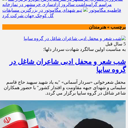
مراسم گرامیداشت سالروز آزادسازی خرمشهر در نمازخانه
فاطمیه مگاموتور
تیم شهدای مگاموتور در بزرگترین مسابقات
گل کوچک جهان شرکت کرد
برچسب » هنرمندان
5 سال قبل
به مناسبت اولين سالگرد شهادت سردار دلها؛
شب شعر و محفل ادبی شاعران شاغل در
گروه سایپا
محفل شعرخوانی «سردار آسمانی» "به یاد شهید سپهبد حاج قاسم
سلیمانی و شهدای جبهه مقاومت و اقتدار کشور" با حضور همکاران
شاعر شاغل در گروه سایپا برگزار مي گردد.