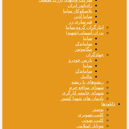
رادیاتور ایران
پلاسکوکار سایپا
سایپا آذین
فنرسازی زر
ایثارگران گروه سایپا
پدران آسمانی(شهید)
سایپا
سایپایدک
مگاموتور
جهادگران
پارس خودرو
سایپا
سایپایدک
مالیبل
ریشوهای با ریشه
شهدای مدافع حرم
شهدای جامعه کارگری
یادمان های شهدا کشور
دانلودها
پوستر
کلیپ تصویری
کلیپ صوتی
موبایل اسلامی