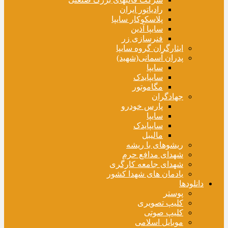
رادیاتور ایران
پلاسکوکار سایپا
سایپا آذین
فنرسازی زر
ایثارگران گروه سایپا
پدران آسمانی(شهید)
سایپا
سایپایدک
مگاموتور
جهادگران
پارس خودرو
سایپا
سایپایدک
مالیبل
ریشوهای با ریشه
شهدای مدافع حرم
شهدای جامعه کارگری
یادمان های شهدا کشور
دانلودها
پوستر
کلیپ تصویری
کلیپ صوتی
موبایل اسلامی