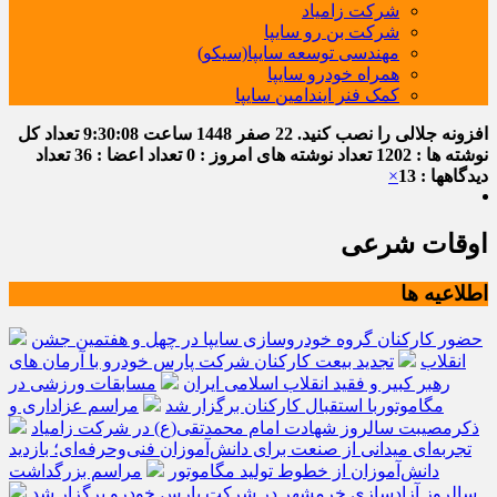
شرکت زامیاد
شرکت بن رو سایپا
مهندسی توسعه سایپا(سیکو)
همراه خودرو سایپا
کمک فنر ایندامین سایپا
افزونه جلالی را نصب کنید.
22 صفر 1448
ساعت
9:30:08
تعداد کل
نوشته ها : 1202
تعداد نوشته های امروز : 0
تعداد اعضا : 36
تعداد
دیدگاهها : 13
×
اوقات شرعی
اطلاعیه ها
حضور کارکنان گروه خودروسازی سایپا در چهل و هفتمین جشن
انقلاب
تجدید بیعت کارکنان شرکت پارس خودرو با آرمان های
رهبر کبیر و فقید انقلاب اسلامی ایران
مسابقات ورزشی در
مگاموتوربا استقبال کارکنان برگزار شد
مراسم عزاداری و
ذکرمصیبت سالروز شهادت امام محمدتقی(ع) در شرکت زامیاد
تجربه‌ای میدانی از صنعت برای دانش‌آموزان فنی‌وحرفه‌ای؛ بازدید
دانش‌آموزان از خطوط تولید مگاموتور
مراسم بزرگداشت
سالروز آزادسازی خرمشهر در شرکت پارس خودرو برگزار شد