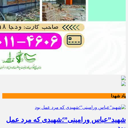
یاد شهدا
شهید”عباس ورامینی”؛شهیدی که مرد عمل
بود