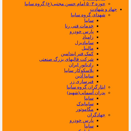
حوزه ۵۰۳ امام حسن مجتبی(ع) گروه سایپا
جهاد و شهادت
شهدای گروه سایپا
سایپا
خدمات فنی رنا
پارس خودرو
زامیاد
سایپادیزل
مالیبل
کمک فنر ایندامین
شرکت قالبهای بزرگ صنعتی
رادیاتور ایران
پلاسکوکار سایپا
سایپا آذین
فنرسازی زر
ایثارگران گروه سایپا
پدران آسمانی(شهید)
سایپا
سایپایدک
مگاموتور
جهادگران
پارس خودرو
سایپا