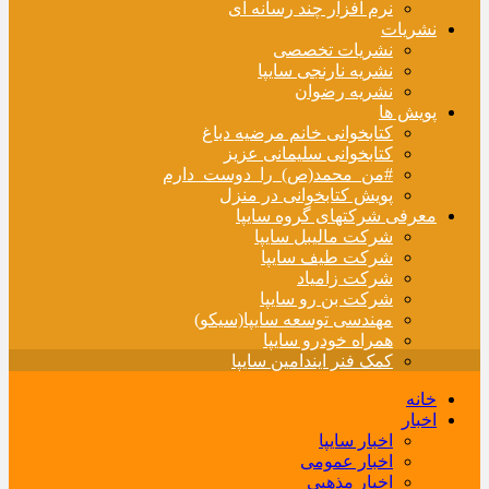
نرم افزار چند رسانه ای
نشریات
نشریات تخصصی
نشریه نارنجی سایپا
نشریه رضوان
پویش ها
کتابخوانی خانم مرضیه دباغ
کتابخوانی سلیمانی عزیز
#من_محمد(ص)_را_دوست_دارم
پویش کتابخوانی در منزل
معرفی شرکتهای گروه سایپا
شرکت مالیبل سایپا
شرکت طیف سایپا
شرکت زامیاد
شرکت بن رو سایپا
مهندسی توسعه سایپا(سیکو)
همراه خودرو سایپا
کمک فنر ایندامین سایپا
خانه
اخبار
اخبار سایپا
اخبار عمومی
اخبار مذهبی