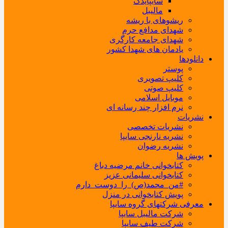
سایپایدک
مالیبل
ریشوهای با ریشه
شهدای مدافع حرم
شهدای جامعه کارگری
یادمان های شهدا کشور
دانلودها
پوستر
کلیپ تصویری
کلیپ صوتی
موبایل اسلامی
نرم افزار چند رسانه ای
نشریات
نشریات تخصصی
نشریه نارنجی سایپا
نشریه رضوان
پویش ها
کتابخوانی خانم مرضیه دباغ
کتابخوانی سلیمانی عزیز
#من_محمد(ص)_را_دوست_دارم
پویش کتابخوانی در منزل
معرفی شرکتهای گروه سایپا
شرکت مالیبل سایپا
شرکت طیف سایپا