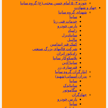
حوزه ۵۰۳ امام حسن مجتبی(ع) گروه سایپا
جهاد و شهادت
شهدای گروه سایپا
سایپا
خدمات فنی رنا
پارس خودرو
زامیاد
سایپادیزل
مالیبل
کمک فنر ایندامین
شرکت قالبهای بزرگ صنعتی
رادیاتور ایران
پلاسکوکار سایپا
سایپا آذین
فنرسازی زر
ایثارگران گروه سایپا
پدران آسمانی(شهید)
سایپا
سایپایدک
مگاموتور
جهادگران
پارس خودرو
سایپا