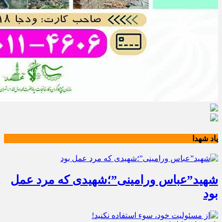
یاد شهدا
شهید”عباس ورامینی”؛شهیدی که مرد عمل
بود