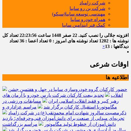
شرکت زامیاد
شرکت بن رو سایپا
مهندسی توسعه سایپا(سیکو)
همراه خودرو سایپا
کمک فنر ایندامین سایپا
افزونه جلالی را نصب کنید.
22 صفر 1448
ساعت
22:23:57
تعداد کل
نوشته ها : 1202
تعداد نوشته های امروز : 0
تعداد اعضا : 36
تعداد
دیدگاهها : 13
×
اوقات شرعی
اطلاعیه ها
حضور کارکنان گروه خودروسازی سایپا در چهل و هفتمین جشن
انقلاب
تجدید بیعت کارکنان شرکت پارس خودرو با آرمان های
رهبر کبیر و فقید انقلاب اسلامی ایران
مسابقات ورزشی در
مگاموتوربا استقبال کارکنان برگزار شد
مراسم عزاداری و
ذکرمصیبت سالروز شهادت امام محمدتقی(ع) در شرکت زامیاد
تجربه‌ای میدانی از صنعت برای دانش‌آموزان فنی‌وحرفه‌ای؛ بازدید
دانش‌آموزان از خطوط تولید مگاموتور
مراسم بزرگداشت
سالروز آزادسازی خرمشهر در شرکت پارس خودرو برگزار شد