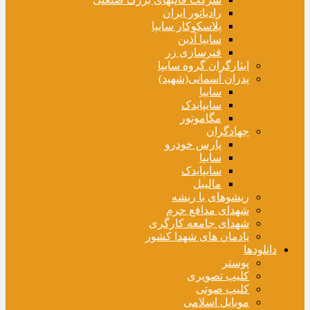
رادیاتور ایران
پلاسکوکار سایپا
سایپا آذین
فنرسازی زر
ایثارگران گروه سایپا
پدران آسمانی(شهید)
سایپا
سایپایدک
مگاموتور
جهادگران
پارس خودرو
سایپا
سایپایدک
مالیبل
ریشوهای با ریشه
شهدای مدافع حرم
شهدای جامعه کارگری
یادمان های شهدا کشور
دانلودها
پوستر
کلیپ تصویری
کلیپ صوتی
موبایل اسلامی