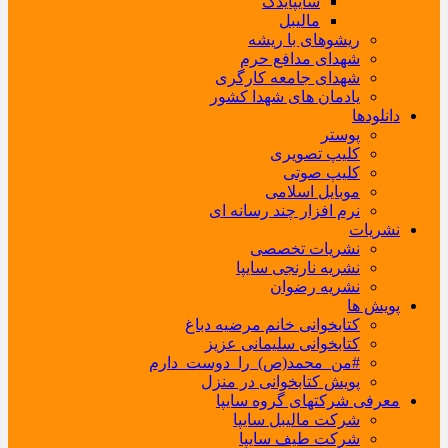
سایپایدک
مالیبل
ریشوهای با ریشه
شهدای مدافع حرم
شهدای جامعه کارگری
یادمان های شهدا کشور
دانلودها
پوستر
کلیپ تصویری
کلیپ صوتی
موبایل اسلامی
نرم افزار چند رسانه ای
نشریات
نشریات تخصصی
نشریه نارنجی سایپا
نشریه رضوان
پویش ها
کتابخوانی خانم مرضیه دباغ
کتابخوانی سلیمانی عزیز
#من_محمد(ص)_را_دوست_دارم
پویش کتابخوانی در منزل
معرفی شرکتهای گروه سایپا
شرکت مالیبل سایپا
شرکت طیف سایپا