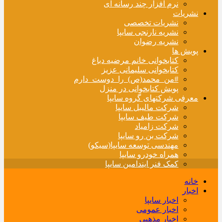
نرم افزار چند رسانه ای
نشریات
نشریات تخصصی
نشریه نارنجی سایپا
نشریه رضوان
پویش ها
کتابخوانی خانم مرضیه دباغ
کتابخوانی سلیمانی عزیز
#من_محمد(ص)_را_دوست_دارم
پویش کتابخوانی در منزل
معرفی شرکتهای گروه سایپا
شرکت مالیبل سایپا
شرکت طیف سایپا
شرکت زامیاد
شرکت بن رو سایپا
مهندسی توسعه سایپا(سیکو)
همراه خودرو سایپا
کمک فنر ایندامین سایپا
خانه
اخبار
اخبار سایپا
اخبار عمومی
اخبار مذهبی