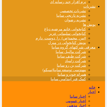
نرم افزار چند رسانه ای
نشریات
نشریات تخصصی
نشریه نارنجی سایپا
نشریه رضوان
پویش ها
کتابخوانی خانم مرضیه دباغ
کتابخوانی سلیمانی عزیز
#من_محمد(ص)_را_دوست_دارم
پویش کتابخوانی در منزل
معرفی شرکتهای گروه سایپا
شرکت مالیبل سایپا
شرکت طیف سایپا
شرکت زامیاد
شرکت بن رو سایپا
مهندسی توسعه سایپا(سیکو)
همراه خودرو سایپا
کمک فنر ایندامین سایپا
خانه
اخبار
اخبار سایپا
اخبار عمومی
اخبار مذهبی