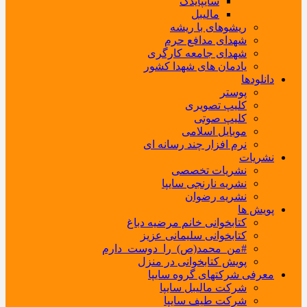
سایپایدک
مالیبل
ریشوهای با ریشه
شهدای مدافع حرم
شهدای جامعه کارگری
یادمان های شهدا کشور
دانلودها
پوستر
کلیپ تصویری
کلیپ صوتی
موبایل اسلامی
نرم افزار چند رسانه ای
نشریات
نشریات تخصصی
نشریه نارنجی سایپا
نشریه رضوان
پویش ها
کتابخوانی خانم مرضیه دباغ
کتابخوانی سلیمانی عزیز
#من_محمد(ص)_را_دوست_دارم
پویش کتابخوانی در منزل
معرفی شرکتهای گروه سایپا
شرکت مالیبل سایپا
شرکت طیف سایپا