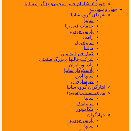
حوزه ۵۰۳ امام حسن مجتبی(ع) گروه سایپا
جهاد و شهادت
شهدای گروه سایپا
سایپا
خدمات فنی رنا
پارس خودرو
زامیاد
سایپادیزل
مالیبل
کمک فنر ایندامین
شرکت قالبهای بزرگ صنعتی
رادیاتور ایران
پلاسکوکار سایپا
سایپا آذین
فنرسازی زر
ایثارگران گروه سایپا
پدران آسمانی(شهید)
سایپا
سایپایدک
مگاموتور
جهادگران
پارس خودرو
سایپا