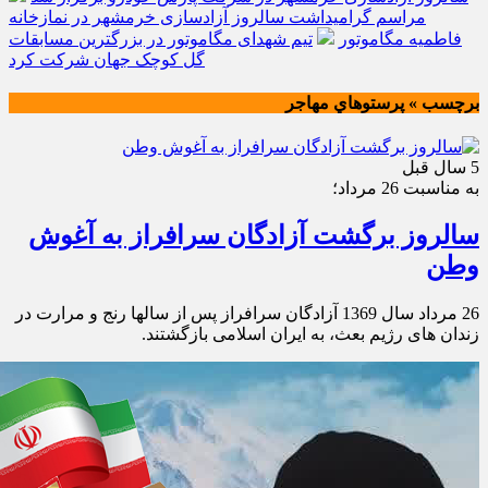
مراسم گرامیداشت سالروز آزادسازی خرمشهر در نمازخانه
فاطمیه مگاموتور
تیم شهدای مگاموتور در بزرگترین مسابقات
گل کوچک جهان شرکت کرد
برچسب » پرستوهاي مهاجر
5 سال قبل
به مناسبت 26 مرداد؛
سالروز برگشت آزادگان سرافراز به آغوش
وطن
26 مرداد سال 1369 آزادگان سرافراز پس از سالها رنج و مرارت در
زندان های رژیم بعث، به ایران اسلامی بازگشتند.