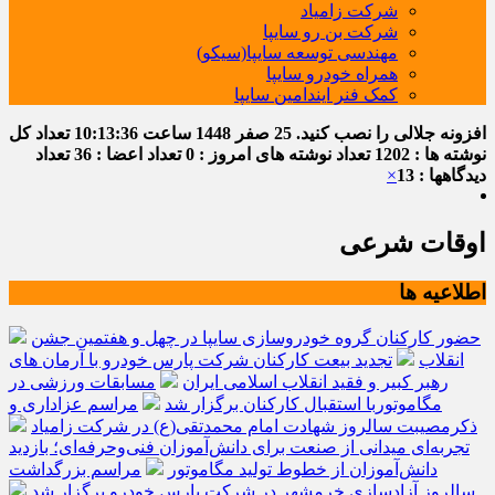
شرکت زامیاد
شرکت بن رو سایپا
مهندسی توسعه سایپا(سیکو)
همراه خودرو سایپا
کمک فنر ایندامین سایپا
افزونه جلالی را نصب کنید.
25 صفر 1448
ساعت
10:13:37
تعداد کل
نوشته ها : 1202
تعداد نوشته های امروز : 0
تعداد اعضا : 36
تعداد
دیدگاهها : 13
×
اوقات شرعی
اطلاعیه ها
حضور کارکنان گروه خودروسازی سایپا در چهل و هفتمین جشن
انقلاب
تجدید بیعت کارکنان شرکت پارس خودرو با آرمان های
رهبر کبیر و فقید انقلاب اسلامی ایران
مسابقات ورزشی در
مگاموتوربا استقبال کارکنان برگزار شد
مراسم عزاداری و
ذکرمصیبت سالروز شهادت امام محمدتقی(ع) در شرکت زامیاد
تجربه‌ای میدانی از صنعت برای دانش‌آموزان فنی‌وحرفه‌ای؛ بازدید
دانش‌آموزان از خطوط تولید مگاموتور
مراسم بزرگداشت
سالروز آزادسازی خرمشهر در شرکت پارس خودرو برگزار شد