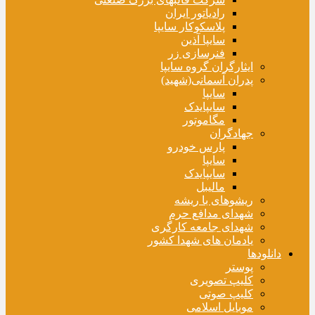
رادیاتور ایران
پلاسکوکار سایپا
سایپا آذین
فنرسازی زر
ایثارگران گروه سایپا
پدران آسمانی(شهید)
سایپا
سایپایدک
مگاموتور
جهادگران
پارس خودرو
سایپا
سایپایدک
مالیبل
ریشوهای با ریشه
شهدای مدافع حرم
شهدای جامعه کارگری
یادمان های شهدا کشور
دانلودها
پوستر
کلیپ تصویری
کلیپ صوتی
موبایل اسلامی