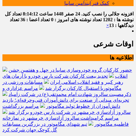
کمک فنر ایندامین سایپا
افزونه جلالی را نصب کنید.
24 صفر 1448
ساعت
8:14:12
تعداد کل
نوشته ها : 1202
تعداد نوشته های امروز : 0
تعداد اعضا : 36
تعداد
دیدگاهها : 13
×
اوقات شرعی
اطلاعیه ها
حضور کارکنان گروه خودروسازی سایپا در چهل و هفتمین جشن
انقلاب
تجدید بیعت کارکنان شرکت پارس خودرو با آرمان های
رهبر کبیر و فقید انقلاب اسلامی ایران
مسابقات ورزشی در
مگاموتوربا استقبال کارکنان برگزار شد
مراسم عزاداری و
ذکرمصیبت سالروز شهادت امام محمدتقی(ع) در شرکت زامیاد
تجربه‌ای میدانی از صنعت برای دانش‌آموزان فنی‌وحرفه‌ای؛ بازدید
دانش‌آموزان از خطوط تولید مگاموتور
مراسم بزرگداشت
سالروز آزادسازی خرمشهر در شرکت پارس خودرو برگزار شد
مراسم گرامیداشت سالروز آزادسازی خرمشهر در نمازخانه
فاطمیه مگاموتور
تیم شهدای مگاموتور در بزرگترین مسابقات
گل کوچک جهان شرکت کرد