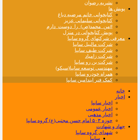
نشریه رضوان
پویش ها
کتابخوانی خانم مرضیه دباغ
کتابخوانی سلیمانی عزیز
#من_محمد(ص)_را_دوست_دارم
پویش کتابخوانی در منزل
معرفی شرکتهای گروه سایپا
شرکت مالیبل سایپا
شرکت طیف سایپا
شرکت زامیاد
شرکت بن رو سایپا
مهندسی توسعه سایپا(سیکو)
همراه خودرو سایپا
کمک فنر ایندامین سایپا
خانه
اخبار
اخبار سایپا
اخبار عمومی
اخبار مذهبی
حوزه ۵۰۳ امام حسن مجتبی(ع) گروه سایپا
جهاد و شهادت
شهدای گروه سایپا
سایپا