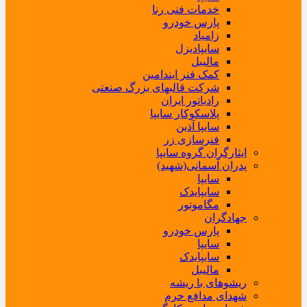
خدمات فنی رنا
پارس خودرو
زامیاد
سایپادیزل
مالیبل
کمک فنر ایندامین
شرکت قالبهای بزرگ صنعتی
رادیاتور ایران
پلاسکوکار سایپا
سایپا آذین
فنرسازی زر
ایثارگران گروه سایپا
پدران آسمانی(شهید)
سایپا
سایپایدک
مگاموتور
جهادگران
پارس خودرو
سایپا
سایپایدک
مالیبل
ریشوهای با ریشه
شهدای مدافع حرم