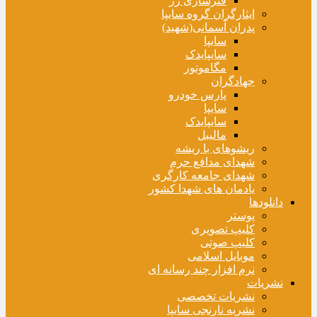
فنرسازی زر
ایثارگران گروه سایپا
پدران آسمانی(شهید)
سایپا
سایپایدک
مگاموتور
جهادگران
پارس خودرو
سایپا
سایپایدک
مالیبل
ریشوهای با ریشه
شهدای مدافع حرم
شهدای جامعه کارگری
یادمان های شهدا کشور
دانلودها
پوستر
کلیپ تصویری
کلیپ صوتی
موبایل اسلامی
نرم افزار چند رسانه ای
نشریات
نشریات تخصصی
نشریه نارنجی سایپا