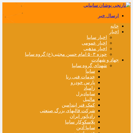
ارسال خبر
خانه
اخبار
اخبار سایپا
اخبار عمومی
اخبار مذهبی
حوزه ۵۰۳ امام حسن مجتبی(ع) گروه سایپا
جهاد و شهادت
شهدای گروه سایپا
سایپا
خدمات فنی رنا
پارس خودرو
زامیاد
سایپادیزل
مالیبل
کمک فنر ایندامین
شرکت قالبهای بزرگ صنعتی
رادیاتور ایران
پلاسکوکار سایپا
سایپا آذین