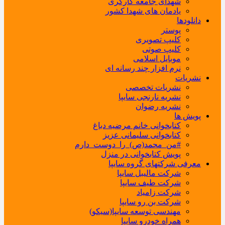
شهدای جامعه کارگری
یادمان های شهدا کشور
دانلودها
پوستر
کلیپ تصویری
کلیپ صوتی
موبایل اسلامی
نرم افزار چند رسانه ای
نشریات
نشریات تخصصی
نشریه نارنجی سایپا
نشریه رضوان
پویش ها
کتابخوانی خانم مرضیه دباغ
کتابخوانی سلیمانی عزیز
#من_محمد(ص)_را_دوست_دارم
پویش کتابخوانی در منزل
معرفی شرکتهای گروه سایپا
شرکت مالیبل سایپا
شرکت طیف سایپا
شرکت زامیاد
شرکت بن رو سایپا
مهندسی توسعه سایپا(سیکو)
همراه خودرو سایپا