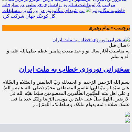
مراسم گرامیداشت سالروز آزادسازی خرمشهر در نمازخانه
فاطمیه مگاموتور
تیم شهدای مگاموتور در بزرگترین مسابقات
گل کوچک جهان شرکت کرد
برچسب » پیام رهبری
6 سال قبل
به مناسبت آغاز سال نو و عید مبعث پیامبر اعظم صلی‌الله علیه و
آله و سلم
سخنرانی نوروزی خطاب به ملت ایران
بسم الله الرّحمن الرّحیم و الحمدلله ربّ العالمین و الصّلاه و السّلام
علی سیّدنا و نبیّنا ابی‌القاسم المصطفیٰ محمّد (صلّی الله علیه و آله)
و علی اهل بیته الطّیّبین الطّاهرین المعصومین سیّما بقیّه الله فی
الارضین. اللهمّ صلّ علی علیّ بن موسی الرّضا ولیّک عدد ما فی
علمک صلاه دائمه بدوام ملکک و سلطانک. اللهمّ […]