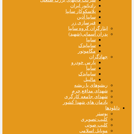
رادیاتور ایران
پلاسکوکار سایپا
سایپا آذین
فنرسازی زر
ایثارگران گروه سایپا
پدران آسمانی(شهید)
سایپا
سایپایدک
مگاموتور
جهادگران
پارس خودرو
سایپا
سایپایدک
مالیبل
ریشوهای با ریشه
شهدای مدافع حرم
شهدای جامعه کارگری
یادمان های شهدا کشور
دانلودها
پوستر
کلیپ تصویری
کلیپ صوتی
موبایل اسلامی