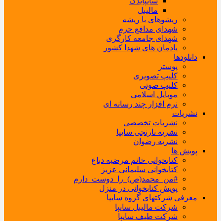
سایپایدک
مالیبل
ریشوهای با ریشه
شهدای مدافع حرم
شهدای جامعه کارگری
یادمان های شهدا کشور
دانلودها
پوستر
کلیپ تصویری
کلیپ صوتی
موبایل اسلامی
نرم افزار چند رسانه ای
نشریات
نشریات تخصصی
نشریه نارنجی سایپا
نشریه رضوان
پویش ها
کتابخوانی خانم مرضیه دباغ
کتابخوانی سلیمانی عزیز
#من_محمد(ص)_را_دوست_دارم
پویش کتابخوانی در منزل
معرفی شرکتهای گروه سایپا
شرکت مالیبل سایپا
شرکت طیف سایپا