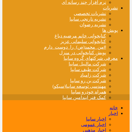
نرم افزار چند رسانه ای
نشریات
نشریات تخصصی
نشریه نارنجی سایپا
نشریه رضوان
پویش ها
کتابخوانی خانم مرضیه دباغ
کتابخوانی سلیمانی عزیز
#من_محمد(ص)_را_دوست_دارم
پویش کتابخوانی در منزل
معرفی شرکتهای گروه سایپا
شرکت مالیبل سایپا
شرکت طیف سایپا
شرکت زامیاد
شرکت بن رو سایپا
مهندسی توسعه سایپا(سیکو)
همراه خودرو سایپا
کمک فنر ایندامین سایپا
خانه
اخبار
اخبار سایپا
اخبار عمومی
اخبار مذهبی