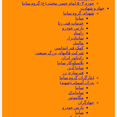
حوزه ۵۰۳ امام حسن مجتبی(ع) گروه سایپا
جهاد و شهادت
شهدای گروه سایپا
سایپا
خدمات فنی رنا
پارس خودرو
زامیاد
سایپادیزل
مالیبل
کمک فنر ایندامین
شرکت قالبهای بزرگ صنعتی
رادیاتور ایران
پلاسکوکار سایپا
سایپا آذین
فنرسازی زر
ایثارگران گروه سایپا
پدران آسمانی(شهید)
سایپا
سایپایدک
مگاموتور
جهادگران
پارس خودرو
سایپا