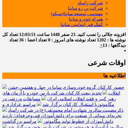
شرکت زامیاد
شرکت بن رو سایپا
مهندسی توسعه سایپا(سیکو)
همراه خودرو سایپا
کمک فنر ایندامین سایپا
افزونه جلالی را نصب کنید.
23 صفر 1448
ساعت
12:03:51
تعداد کل
نوشته ها : 1202
تعداد نوشته های امروز : 0
تعداد اعضا : 36
تعداد
دیدگاهها : 13
×
اوقات شرعی
اطلاعیه ها
حضور کارکنان گروه خودروسازی سایپا در چهل و هفتمین جشن
انقلاب
تجدید بیعت کارکنان شرکت پارس خودرو با آرمان های
رهبر کبیر و فقید انقلاب اسلامی ایران
مسابقات ورزشی در
مگاموتوربا استقبال کارکنان برگزار شد
مراسم عزاداری و
ذکرمصیبت سالروز شهادت امام محمدتقی(ع) در شرکت زامیاد
تجربه‌ای میدانی از صنعت برای دانش‌آموزان فنی‌وحرفه‌ای؛ بازدید
دانش‌آموزان از خطوط تولید مگاموتور
مراسم بزرگداشت
سالروز آزادسازی خرمشهر در شرکت پارس خودرو برگزار شد