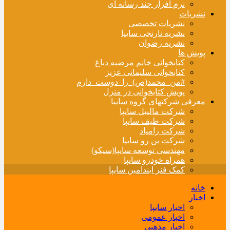
نرم افزار چند رسانه ای
نشریات
نشریات تخصصی
نشریه نارنجی سایپا
نشریه رضوان
پویش ها
کتابخوانی خانم مرضیه دباغ
کتابخوانی سلیمانی عزیز
#من_محمد(ص)_را_دوست_دارم
پویش کتابخوانی در منزل
معرفی شرکتهای گروه سایپا
شرکت مالیبل سایپا
شرکت طیف سایپا
شرکت زامیاد
شرکت بن رو سایپا
مهندسی توسعه سایپا(سیکو)
همراه خودرو سایپا
کمک فنر ایندامین سایپا
خانه
اخبار
اخبار سایپا
اخبار عمومی
اخبار مذهبی