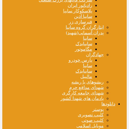
رادیاتور ایران
پلاسکوکار سایپا
سایپا آذین
فنرسازی زر
ایثارگران گروه سایپا
پدران آسمانی(شهید)
سایپا
سایپایدک
مگاموتور
جهادگران
پارس خودرو
سایپا
سایپایدک
مالیبل
ریشوهای با ریشه
شهدای مدافع حرم
شهدای جامعه کارگری
یادمان های شهدا کشور
دانلودها
پوستر
کلیپ تصویری
کلیپ صوتی
موبایل اسلامی