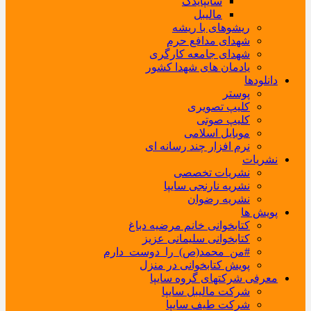
سایپایدک
مالیبل
ریشوهای با ریشه
شهدای مدافع حرم
شهدای جامعه کارگری
یادمان های شهدا کشور
دانلودها
پوستر
کلیپ تصویری
کلیپ صوتی
موبایل اسلامی
نرم افزار چند رسانه ای
نشریات
نشریات تخصصی
نشریه نارنجی سایپا
نشریه رضوان
پویش ها
کتابخوانی خانم مرضیه دباغ
کتابخوانی سلیمانی عزیز
#من_محمد(ص)_را_دوست_دارم
پویش کتابخوانی در منزل
معرفی شرکتهای گروه سایپا
شرکت مالیبل سایپا
شرکت طیف سایپا