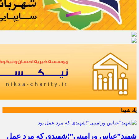
یاد شهدا
شهید”عباس ورامینی”؛شهیدی که مرد عمل