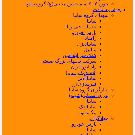
حوزه ۵۰۳ امام حسن مجتبی(ع) گروه سایپا
جهاد و شهادت
شهدای گروه سایپا
سایپا
خدمات فنی رنا
پارس خودرو
زامیاد
سایپادیزل
مالیبل
کمک فنر ایندامین
شرکت قالبهای بزرگ صنعتی
رادیاتور ایران
پلاسکوکار سایپا
سایپا آذین
فنرسازی زر
ایثارگران گروه سایپا
پدران آسمانی(شهید)
سایپا
سایپایدک
مگاموتور
جهادگران
پارس خودرو
سایپا