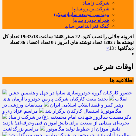
شرکت زامیاد
شرکت بن رو سایپا
مهندسی توسعه سایپا(سیکو)
همراه خودرو سایپا
کمک فنر ایندامین سایپا
افزونه جلالی را نصب کنید.
22 صفر 1448
ساعت
19:33:18
تعداد کل
نوشته ها : 1202
تعداد نوشته های امروز : 0
تعداد اعضا : 36
تعداد
دیدگاهها : 13
×
اوقات شرعی
اطلاعیه ها
حضور کارکنان گروه خودروسازی سایپا در چهل و هفتمین جشن
انقلاب
تجدید بیعت کارکنان شرکت پارس خودرو با آرمان های
رهبر کبیر و فقید انقلاب اسلامی ایران
مسابقات ورزشی در
مگاموتوربا استقبال کارکنان برگزار شد
مراسم عزاداری و
ذکرمصیبت سالروز شهادت امام محمدتقی(ع) در شرکت زامیاد
تجربه‌ای میدانی از صنعت برای دانش‌آموزان فنی‌وحرفه‌ای؛ بازدید
دانش‌آموزان از خطوط تولید مگاموتور
مراسم بزرگداشت
سالروز آزادسازی خرمشهر در شرکت پارس خودرو برگزار شد