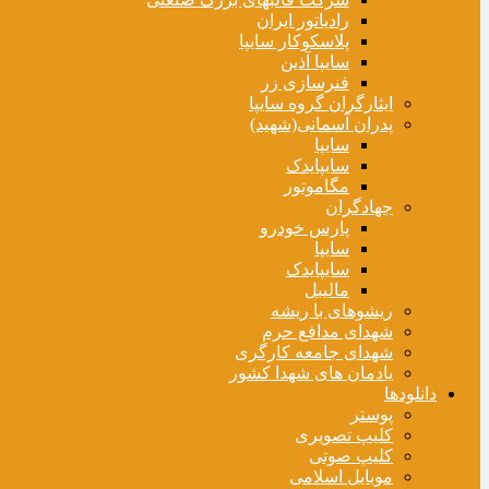
رادیاتور ایران
پلاسکوکار سایپا
سایپا آذین
فنرسازی زر
ایثارگران گروه سایپا
پدران آسمانی(شهید)
سایپا
سایپایدک
مگاموتور
جهادگران
پارس خودرو
سایپا
سایپایدک
مالیبل
ریشوهای با ریشه
شهدای مدافع حرم
شهدای جامعه کارگری
یادمان های شهدا کشور
دانلودها
پوستر
کلیپ تصویری
کلیپ صوتی
موبایل اسلامی