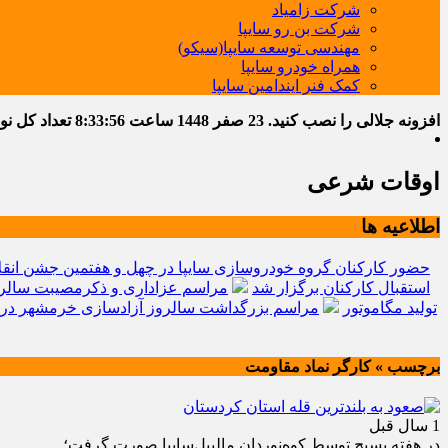
شرکت زامیاد
شرکت بن رو سایپا
مهندسی توسعه سایپا(سیکو)
همراه خودرو سایپا
کمک فنر ایندامین سایپا
افزونه جلالی را نصب کنید.
23 صفر 1448
ساعت
8:33:57
تعداد کل نوشته
اوقات شرعی
اطلاعیه ها
حضور کارکنان گروه خودروسازی سایپا در چهل و هفتمین جشن انقل
استقبال کارکنان برگزار شد
مراسم عزاداری و ذکرمصیبت سالرو
تولید مگاموتور
مراسم بزرگداشت سالروز آزادسازی خرمشهر در 
برچسب » کارگر نماد مقاومت
1 سال قبل
در هفته بسیج توسط کوه‌نوردان مالیبل‌سایپا صورت گرفت؛