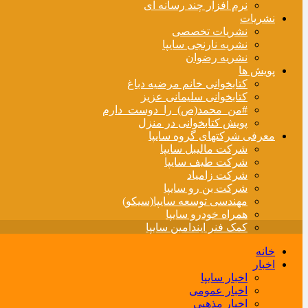
نرم افزار چند رسانه ای
نشریات
نشریات تخصصی
نشریه نارنجی سایپا
نشریه رضوان
پویش ها
کتابخوانی خانم مرضیه دباغ
کتابخوانی سلیمانی عزیز
#من_محمد(ص)_را_دوست_دارم
پویش کتابخوانی در منزل
معرفی شرکتهای گروه سایپا
شرکت مالیبل سایپا
شرکت طیف سایپا
شرکت زامیاد
شرکت بن رو سایپا
مهندسی توسعه سایپا(سیکو)
همراه خودرو سایپا
کمک فنر ایندامین سایپا
خانه
اخبار
اخبار سایپا
اخبار عمومی
اخبار مذهبی