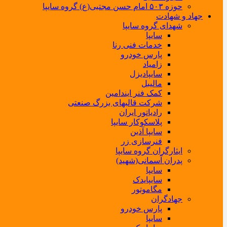
حوزه ۵۰۳ امام حسن مجتبی(ع) گروه سایپا
جهاد و شهادت
شهدای گروه سایپا
سایپا
خدمات فنی رنا
پارس خودرو
زامیاد
سایپادیزل
مالیبل
کمک فنر ایندامین
شرکت قالبهای بزرگ صنعتی
رادیاتور ایران
پلاسکوکار سایپا
سایپا آذین
فنرسازی زر
ایثارگران گروه سایپا
پدران آسمانی(شهید)
سایپا
سایپایدک
مگاموتور
جهادگران
پارس خودرو
سایپا