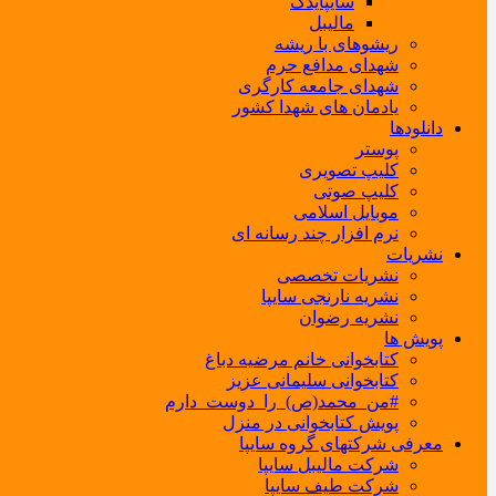
سایپایدک
مالیبل
ریشوهای با ریشه
شهدای مدافع حرم
شهدای جامعه کارگری
یادمان های شهدا کشور
دانلودها
پوستر
کلیپ تصویری
کلیپ صوتی
موبایل اسلامی
نرم افزار چند رسانه ای
نشریات
نشریات تخصصی
نشریه نارنجی سایپا
نشریه رضوان
پویش ها
کتابخوانی خانم مرضیه دباغ
کتابخوانی سلیمانی عزیز
#من_محمد(ص)_را_دوست_دارم
پویش کتابخوانی در منزل
معرفی شرکتهای گروه سایپا
شرکت مالیبل سایپا
شرکت طیف سایپا