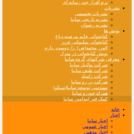
نرم افزار چند رسانه ای
نشریات
نشریات تخصصی
نشریه نارنجی سایپا
نشریه رضوان
پویش ها
کتابخوانی خانم مرضیه دباغ
کتابخوانی سلیمانی عزیز
#من_محمد(ص)_را_دوست_دارم
پویش کتابخوانی در منزل
معرفی شرکتهای گروه سایپا
شرکت مالیبل سایپا
شرکت طیف سایپا
شرکت زامیاد
شرکت بن رو سایپا
مهندسی توسعه سایپا(سیکو)
همراه خودرو سایپا
کمک فنر ایندامین سایپا
خانه
اخبار
اخبار سایپا
اخبار عمومی
اخبار مذهبی