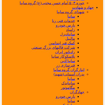
حوزه ۵۰۳ امام حسن مجتبی(ع) گروه سایپا
جهاد و شهادت
شهدای گروه سایپا
سایپا
خدمات فنی رنا
پارس خودرو
زامیاد
سایپادیزل
مالیبل
کمک فنر ایندامین
شرکت قالبهای بزرگ صنعتی
رادیاتور ایران
پلاسکوکار سایپا
سایپا آذین
فنرسازی زر
ایثارگران گروه سایپا
پدران آسمانی(شهید)
سایپا
سایپایدک
مگاموتور
جهادگران
پارس خودرو
سایپا