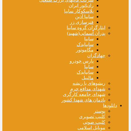
رادیاتور ایران
پلاسکوکار سایپا
سایپا آذین
فنرسازی زر
ایثارگران گروه سایپا
پدران آسمانی(شهید)
سایپا
سایپایدک
مگاموتور
جهادگران
پارس خودرو
سایپا
سایپایدک
مالیبل
ریشوهای با ریشه
شهدای مدافع حرم
شهدای جامعه کارگری
یادمان های شهدا کشور
دانلودها
پوستر
کلیپ تصویری
کلیپ صوتی
موبایل اسلامی