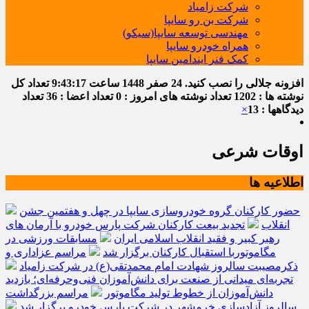
شرکت زامیاد
شرکت بن رو سایپا
مهندسی توسعه سایپا(سیکو)
همراه خودرو سایپا
کمک فنر ایندامین سایپا
افزونه جلالی را نصب کنید.
24 صفر 1448
ساعت
9:43:18
تعداد کل
نوشته ها : 1202
تعداد نوشته های امروز : 0
تعداد اعضا : 36
تعداد
دیدگاهها : 13
×
اوقات شرعی
اطلاعیه ها
حضور کارکنان گروه خودروسازی سایپا در چهل و هفتمین جشن
انقلاب
تجدید بیعت کارکنان شرکت پارس خودرو با آرمان های
رهبر کبیر و فقید انقلاب اسلامی ایران
مسابقات ورزشی در
مگاموتوربا استقبال کارکنان برگزار شد
مراسم عزاداری و
ذکرمصیبت سالروز شهادت امام محمدتقی(ع) در شرکت زامیاد
تجربه‌ای میدانی از صنعت برای دانش‌آموزان فنی‌وحرفه‌ای؛ بازدید
دانش‌آموزان از خطوط تولید مگاموتور
مراسم بزرگداشت
سالروز آزادسازی خرمشهر در شرکت پارس خودرو برگزار شد