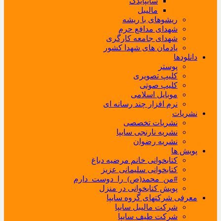
سایپایدک
مالیبل
ریشوهای با ریشه
شهدای مدافع حرم
شهدای جامعه کارگری
یادمان های شهدا کشور
دانلودها
پوستر
کلیپ تصویری
کلیپ صوتی
موبایل اسلامی
نرم افزار چند رسانه ای
نشریات
نشریات تخصصی
نشریه نارنجی سایپا
نشریه رضوان
پویش ها
کتابخوانی خانم مرضیه دباغ
کتابخوانی سلیمانی عزیز
#من_محمد(ص)_را_دوست_دارم
پویش کتابخوانی در منزل
معرفی شرکتهای گروه سایپا
شرکت مالیبل سایپا
شرکت طیف سایپا