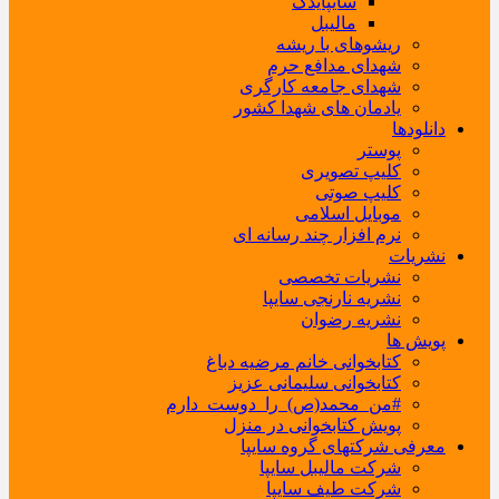
سایپایدک
مالیبل
ریشوهای با ریشه
شهدای مدافع حرم
شهدای جامعه کارگری
یادمان های شهدا کشور
دانلودها
پوستر
کلیپ تصویری
کلیپ صوتی
موبایل اسلامی
نرم افزار چند رسانه ای
نشریات
نشریات تخصصی
نشریه نارنجی سایپا
نشریه رضوان
پویش ها
کتابخوانی خانم مرضیه دباغ
کتابخوانی سلیمانی عزیز
#من_محمد(ص)_را_دوست_دارم
پویش کتابخوانی در منزل
معرفی شرکتهای گروه سایپا
شرکت مالیبل سایپا
شرکت طیف سایپا