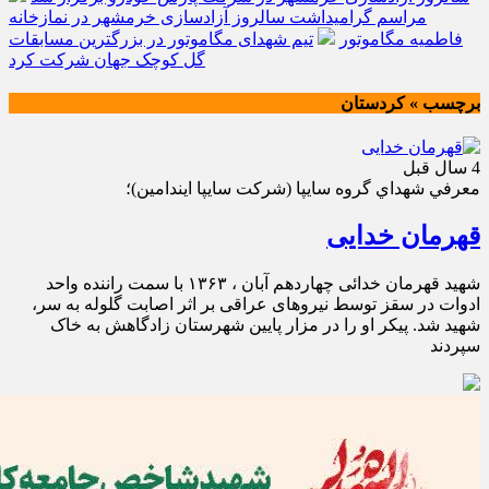
مراسم گرامیداشت سالروز آزادسازی خرمشهر در نمازخانه
فاطمیه مگاموتور
تیم شهدای مگاموتور در بزرگترین مسابقات
گل کوچک جهان شرکت کرد
برچسب » کردستان
4 سال قبل
معرفي شهداي گروه سايپا (شركت سايپا ايندامين)؛
قهرمان خدایی
شهید قهرمان خدائی چهاردهم آبان ، ۱۳۶۳ با سمت راننده واحد
ادوات در سقز توسط نیروهای عراقی بر اثر اصابت گلوله به سر،
شهید شد. پیکر او را در مزار پایین شهرستان زادگاهش به خاک
سپردند