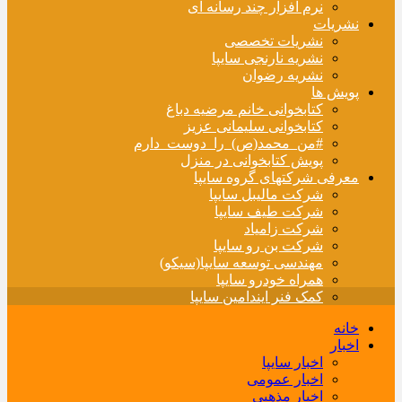
نرم افزار چند رسانه ای
نشریات
نشریات تخصصی
نشریه نارنجی سایپا
نشریه رضوان
پویش ها
کتابخوانی خانم مرضیه دباغ
کتابخوانی سلیمانی عزیز
#من_محمد(ص)_را_دوست_دارم
پویش کتابخوانی در منزل
معرفی شرکتهای گروه سایپا
شرکت مالیبل سایپا
شرکت طیف سایپا
شرکت زامیاد
شرکت بن رو سایپا
مهندسی توسعه سایپا(سیکو)
همراه خودرو سایپا
کمک فنر ایندامین سایپا
خانه
اخبار
اخبار سایپا
اخبار عمومی
اخبار مذهبی