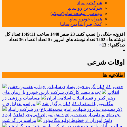
شرکت زامیاد
شرکت بن رو سایپا
مهندسی توسعه سایپا(سیکو)
همراه خودرو سایپا
کمک فنر ایندامین سایپا
افزونه جلالی را نصب کنید.
23 صفر 1448
ساعت
1:49:12
تعداد کل
نوشته ها : 1202
تعداد نوشته های امروز : 0
تعداد اعضا : 36
تعداد
دیدگاهها : 13
×
اوقات شرعی
اطلاعیه ها
حضور کارکنان گروه خودروسازی سایپا در چهل و هفتمین جشن
انقلاب
تجدید بیعت کارکنان شرکت پارس خودرو با آرمان های
رهبر کبیر و فقید انقلاب اسلامی ایران
مسابقات ورزشی در
مگاموتوربا استقبال کارکنان برگزار شد
مراسم عزاداری و
ذکرمصیبت سالروز شهادت امام محمدتقی(ع) در شرکت زامیاد
تجربه‌ای میدانی از صنعت برای دانش‌آموزان فنی‌وحرفه‌ای؛ بازدید
دانش‌آموزان از خطوط تولید مگاموتور
مراسم بزرگداشت
سالروز آزادسازی خرمشهر در شرکت پارس خودرو برگزار شد