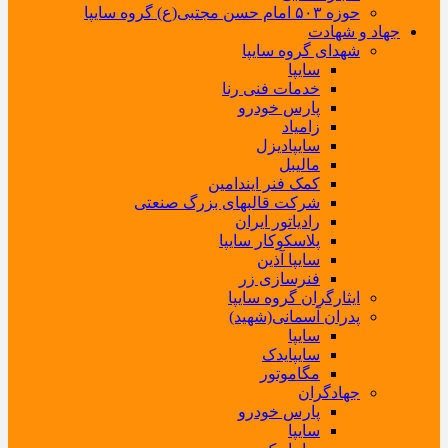
حوزه ۵۰۳ امام حسن مجتبی(ع) گروه سایپا
جهاد و شهادت
شهدای گروه سایپا
سایپا
خدمات فنی رنا
پارس خودرو
زامیاد
سایپادیزل
مالیبل
کمک فنر ایندامین
شرکت قالبهای بزرگ صنعتی
رادیاتور ایران
پلاسکوکار سایپا
سایپا آذین
فنرسازی زر
ایثارگران گروه سایپا
پدران آسمانی(شهید)
سایپا
سایپایدک
مگاموتور
جهادگران
پارس خودرو
سایپا