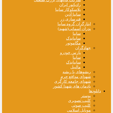
رادیاتور ایران
پلاسکوکار سایپا
سایپا آذین
فنرسازی زر
ایثارگران گروه سایپا
پدران آسمانی(شهید)
سایپا
سایپایدک
مگاموتور
جهادگران
پارس خودرو
سایپا
سایپایدک
مالیبل
ریشوهای با ریشه
شهدای مدافع حرم
شهدای جامعه کارگری
یادمان های شهدا کشور
دانلودها
پوستر
کلیپ تصویری
کلیپ صوتی
موبایل اسلامی