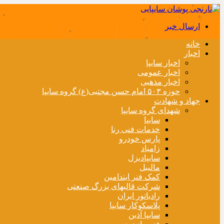
ارسال خبر
خانه
اخبار
اخبار سایپا
اخبار عمومی
اخبار مذهبی
حوزه ۵۰۳ امام حسن مجتبی(ع) گروه سایپا
جهاد و شهادت
شهدای گروه سایپا
سایپا
خدمات فنی رنا
پارس خودرو
زامیاد
سایپادیزل
مالیبل
کمک فنر ایندامین
شرکت قالبهای بزرگ صنعتی
رادیاتور ایران
پلاسکوکار سایپا
سایپا آذین