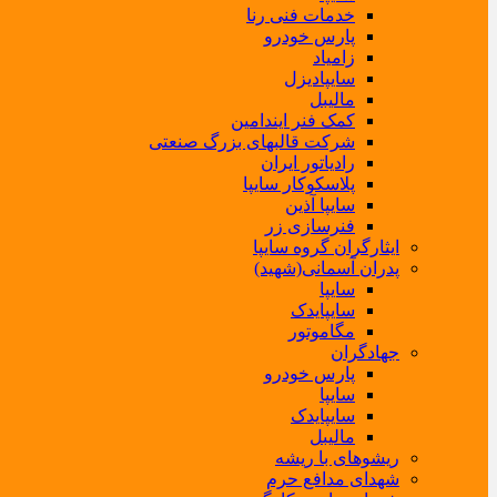
خدمات فنی رنا
پارس خودرو
زامیاد
سایپادیزل
مالیبل
کمک فنر ایندامین
شرکت قالبهای بزرگ صنعتی
رادیاتور ایران
پلاسکوکار سایپا
سایپا آذین
فنرسازی زر
ایثارگران گروه سایپا
پدران آسمانی(شهید)
سایپا
سایپایدک
مگاموتور
جهادگران
پارس خودرو
سایپا
سایپایدک
مالیبل
ریشوهای با ریشه
شهدای مدافع حرم