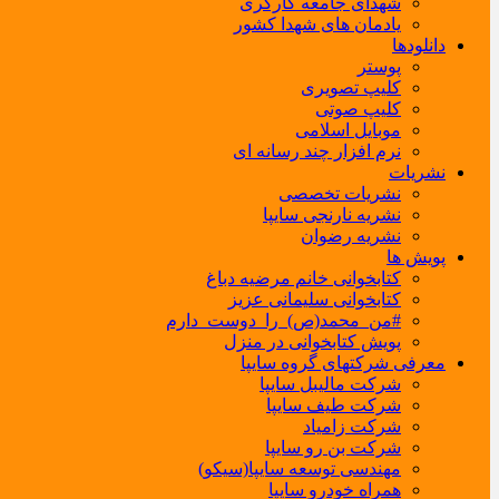
شهدای جامعه کارگری
یادمان های شهدا کشور
دانلودها
پوستر
کلیپ تصویری
کلیپ صوتی
موبایل اسلامی
نرم افزار چند رسانه ای
نشریات
نشریات تخصصی
نشریه نارنجی سایپا
نشریه رضوان
پویش ها
کتابخوانی خانم مرضیه دباغ
کتابخوانی سلیمانی عزیز
#من_محمد(ص)_را_دوست_دارم
پویش کتابخوانی در منزل
معرفی شرکتهای گروه سایپا
شرکت مالیبل سایپا
شرکت طیف سایپا
شرکت زامیاد
شرکت بن رو سایپا
مهندسی توسعه سایپا(سیکو)
همراه خودرو سایپا