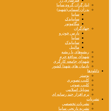
فنرسازی زر
ایثارگران گروه سایپا
پدران آسمانی(شهید)
سایپا
سایپایدک
مگاموتور
جهادگران
پارس خودرو
سایپا
سایپایدک
مالیبل
ریشوهای با ریشه
شهدای مدافع حرم
شهدای جامعه کارگری
یادمان های شهدا کشور
دانلودها
پوستر
کلیپ تصویری
کلیپ صوتی
موبایل اسلامی
نرم افزار چند رسانه ای
نشریات
نشریات تخصصی
نشریه نارنجی سایپا