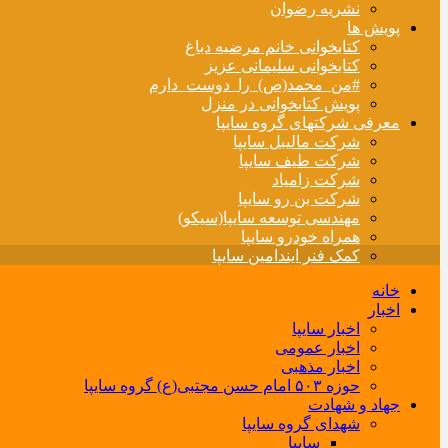
نشریه رضوان
پویش ها
کتابخوانی خانم مرضیه دباغ
کتابخوانی سلیمانی عزیز
#من_محمد(ص)_را_دوست_دارم
پویش کتابخوانی در منزل
معرفی شرکتهای گروه سایپا
شرکت مالیبل سایپا
شرکت طیف سایپا
شرکت زامیاد
شرکت بن رو سایپا
مهندسی توسعه سایپا(سیکو)
همراه خودرو سایپا
کمک فنر ایندامین سایپا
خانه
اخبار
اخبار سایپا
اخبار عمومی
اخبار مذهبی
حوزه ۵۰۳ امام حسن مجتبی(ع) گروه سایپا
جهاد و شهادت
شهدای گروه سایپا
سایپا