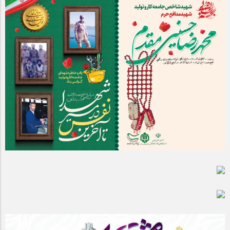
مراسم بزرگداشت سالروز آزادسازی خرمشهر در شرکت پارس خودرو
برگزار شد
مراسم گرامیداشت سالروز آزادسازی خرمشهر در نمازخانه فاطمیه
مگاموتور
تیم شهدای مگاموتور در بزرگترین مسابقات گل کوچک جهان شرکت
کرد