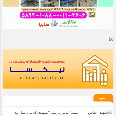
یاد شهدا
شهید”عباس ورامینی”؛شهیدی که مرد عمل بود