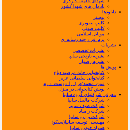
شهدای جامعه کارگری
یادمان های شهدا کشور
دانلودها
پوستر
کلیپ تصویری
کلیپ صوتی
موبایل اسلامی
نرم افزار چند رسانه ای
نشریات
نشریات تخصصی
نشریه نارنجی سایپا
نشریه رضوان
پویش ها
کتابخوانی خانم مرضیه دباغ
کتابخوانی سلیمانی عزیز
#من_محمد(ص)_را_دوست_دارم
پویش کتابخوانی در منزل
معرفی شرکتهای گروه سایپا
شرکت مالیبل سایپا
شرکت طیف سایپا
شرکت زامیاد
شرکت بن رو سایپا
مهندسی توسعه سایپا(سیکو)
همراه خودرو سایپا