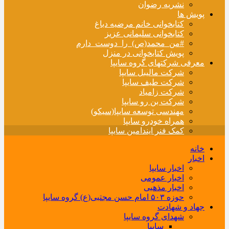
نشریه رضوان
پویش ها
کتابخوانی خانم مرضیه دباغ
کتابخوانی سلیمانی عزیز
#من_محمد(ص)_را_دوست_دارم
پویش کتابخوانی در منزل
معرفی شرکتهای گروه سایپا
شرکت مالیبل سایپا
شرکت طیف سایپا
شرکت زامیاد
شرکت بن رو سایپا
مهندسی توسعه سایپا(سیکو)
همراه خودرو سایپا
کمک فنر ایندامین سایپا
خانه
اخبار
اخبار سایپا
اخبار عمومی
اخبار مذهبی
حوزه ۵۰۳ امام حسن مجتبی(ع) گروه سایپا
جهاد و شهادت
شهدای گروه سایپا
سایپا