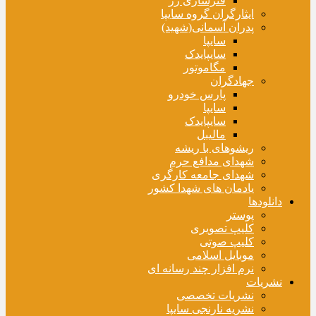
فنرسازی زر
ایثارگران گروه سایپا
پدران آسمانی(شهید)
سایپا
سایپایدک
مگاموتور
جهادگران
پارس خودرو
سایپا
سایپایدک
مالیبل
ریشوهای با ریشه
شهدای مدافع حرم
شهدای جامعه کارگری
یادمان های شهدا کشور
دانلودها
پوستر
کلیپ تصویری
کلیپ صوتی
موبایل اسلامی
نرم افزار چند رسانه ای
نشریات
نشریات تخصصی
نشریه نارنجی سایپا