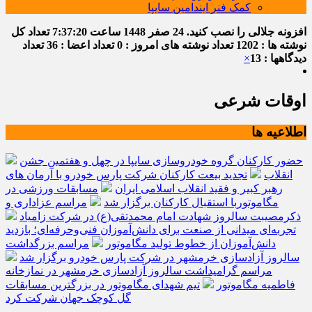
کمک فنر ایندامین سایپا
افزونه جلالی را نصب کنید.
24 صفر 1448
ساعت
7:37:21
تعداد کل
نوشته ها : 1202
تعداد نوشته های امروز : 0
تعداد اعضا : 36
تعداد
دیدگاهها : 13
×
اوقات شرعی
اطلاعیه ها
حضور کارکنان گروه خودروسازی سایپا در چهل و هفتمین جشن
انقلاب
تجدید بیعت کارکنان شرکت پارس خودرو با آرمان های
رهبر کبیر و فقید انقلاب اسلامی ایران
مسابقات ورزشی در
مگاموتوربا استقبال کارکنان برگزار شد
مراسم عزاداری و
ذکرمصیبت سالروز شهادت امام محمدتقی(ع) در شرکت زامیاد
تجربه‌ای میدانی از صنعت برای دانش‌آموزان فنی‌وحرفه‌ای؛ بازدید
دانش‌آموزان از خطوط تولید مگاموتور
مراسم بزرگداشت
سالروز آزادسازی خرمشهر در شرکت پارس خودرو برگزار شد
مراسم گرامیداشت سالروز آزادسازی خرمشهر در نمازخانه
فاطمیه مگاموتور
تیم شهدای مگاموتور در بزرگترین مسابقات
گل کوچک جهان شرکت کرد