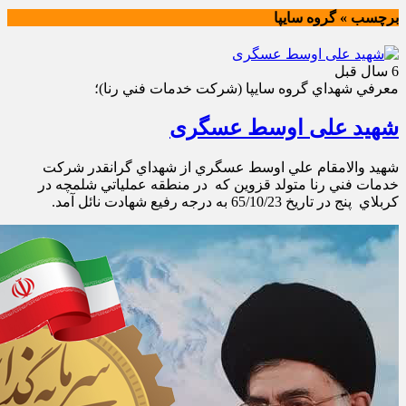
برچسب » گروه سايپا
6 سال قبل
معرفي شهداي گروه سايپا (شركت خدمات فني رنا)؛
شهید علی اوسط عسگری
شهيد والامقام علي اوسط عسگري از شهداي گرانقدر شركت
خدمات فني رنا متولد قزوين كه در منطقه عملياتي شلمچه در
كربلاي پنج در تاريخ 65/10/23 به درجه رفيع شهادت نائل آمد.