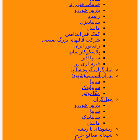
خدمات فنی رنا
پارس خودرو
زامیاد
سایپادیزل
مالیبل
کمک فنر ایندامین
شرکت قالبهای بزرگ صنعتی
رادیاتور ایران
پلاسکوکار سایپا
سایپا آذین
فنرسازی زر
ایثارگران گروه سایپا
پدران آسمانی(شهید)
سایپا
سایپایدک
مگاموتور
جهادگران
پارس خودرو
سایپا
سایپایدک
مالیبل
ریشوهای با ریشه
شهدای مدافع حرم