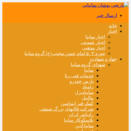
ارسال خبر
خانه
اخبار
اخبار سایپا
اخبار عمومی
اخبار مذهبی
حوزه ۵۰۳ امام حسن مجتبی(ع) گروه سایپا
جهاد و شهادت
شهدای گروه سایپا
سایپا
خدمات فنی رنا
پارس خودرو
زامیاد
سایپادیزل
مالیبل
کمک فنر ایندامین
شرکت قالبهای بزرگ صنعتی
رادیاتور ایران
پلاسکوکار سایپا
سایپا آذین