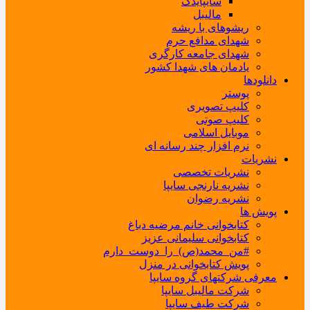
سایپایدک
مالیبل
ریشوهای با ریشه
شهدای مدافع حرم
شهدای جامعه کارگری
یادمان های شهدا کشور
دانلودها
پوستر
کلیپ تصویری
کلیپ صوتی
موبایل اسلامی
نرم افزار چند رسانه ای
نشریات
نشریات تخصصی
نشریه نارنجی سایپا
نشریه رضوان
پویش ها
کتابخوانی خانم مرضیه دباغ
کتابخوانی سلیمانی عزیز
#من_محمد(ص)_را_دوست_دارم
پویش کتابخوانی در منزل
معرفی شرکتهای گروه سایپا
شرکت مالیبل سایپا
شرکت طیف سایپا