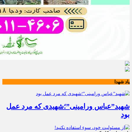
یاد شهدا
شهید”عباس ورامینی”؛شهیدی که مرد عمل
بود