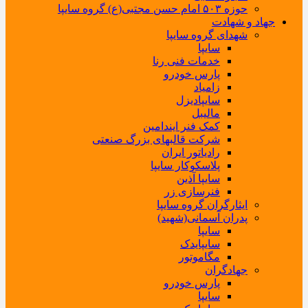
حوزه ۵۰۳ امام حسن مجتبی(ع) گروه سایپا
جهاد و شهادت
شهدای گروه سایپا
سایپا
خدمات فنی رنا
پارس خودرو
زامیاد
سایپادیزل
مالیبل
کمک فنر ایندامین
شرکت قالبهای بزرگ صنعتی
رادیاتور ایران
پلاسکوکار سایپا
سایپا آذین
فنرسازی زر
ایثارگران گروه سایپا
پدران آسمانی(شهید)
سایپا
سایپایدک
مگاموتور
جهادگران
پارس خودرو
سایپا