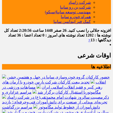
شرکت زامیاد
شرکت بن رو سایپا
مهندسی توسعه سایپا(سیکو)
همراه خودرو سایپا
کمک فنر ایندامین سایپا
افزونه جلالی را نصب کنید.
26 صفر 1448
ساعت
2:20:57
تعداد کل
نوشته ها : 1202
تعداد نوشته های امروز : 0
تعداد اعضا : 36
تعداد
دیدگاهها : 13
×
اوقات شرعی
اطلاعیه ها
حضور کارکنان گروه خودروسازی سایپا در چهل و هفتمین جشن
انقلاب
تجدید بیعت کارکنان شرکت پارس خودرو با آرمان های
رهبر کبیر و فقید انقلاب اسلامی ایران
مسابقات ورزشی در
مگاموتوربا استقبال کارکنان برگزار شد
مراسم عزاداری و
ذکرمصیبت سالروز شهادت امام محمدتقی(ع) در شرکت زامیاد
تجربه‌ای میدانی از صنعت برای دانش‌آموزان فنی‌وحرفه‌ای؛ بازدید
دانش‌آموزان از خطوط تولید مگاموتور
مراسم بزرگداشت
سالروز آزادسازی خرمشهر در شرکت پارس خودرو برگزار شد