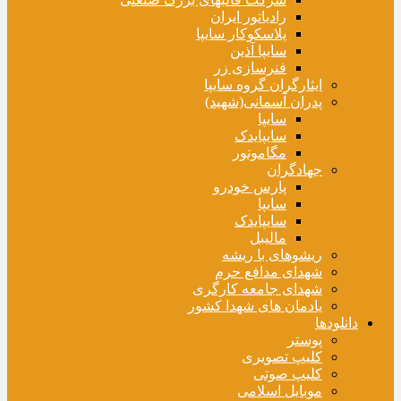
رادیاتور ایران
پلاسکوکار سایپا
سایپا آذین
فنرسازی زر
ایثارگران گروه سایپا
پدران آسمانی(شهید)
سایپا
سایپایدک
مگاموتور
جهادگران
پارس خودرو
سایپا
سایپایدک
مالیبل
ریشوهای با ریشه
شهدای مدافع حرم
شهدای جامعه کارگری
یادمان های شهدا کشور
دانلودها
پوستر
کلیپ تصویری
کلیپ صوتی
موبایل اسلامی